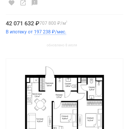
42 071 632
₽
707 800
₽
/м
2
В ипотеку от
197 238
₽
/мес.
обновлено 8 июля