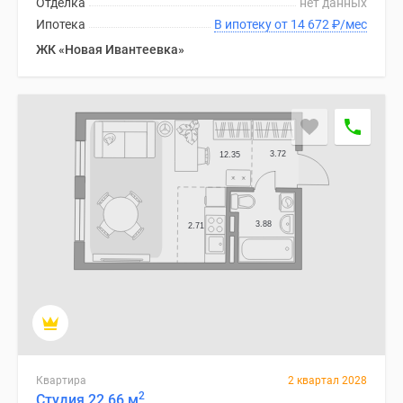
Отделка
нет данных
1-
Ипотека
В ипотеку от 14 672
₽
/мес
комнатные
2-
ЖК «Новая Ивантеевка»
комнатные
3-
комнатные
Квартиры
на
карте
Ипотечный
калькулятор
Семейная
ипотека
Военная
ипотека
Банки
и
программы
Квартира
2 квартал 2028
Медиа
2
Студия 22.66 м