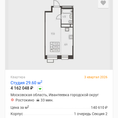
застройщиком
Rutube
Поиск
дома
в
Москве
Программа
реновации
в
Москве
Новостройки
премиум-
класса
Квартира
3 квартал 2026
2
Студия 29.60 м
Новостройки
4 162 048
₽
бизнес-
Московская область, Ивантеевка городской округ
класса
Ростокино
33 мин.
Рассрочка
2
Цена за м
140 610
₽
Траншевая
Корпус
1 очередь Секция 2
ипотека