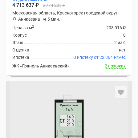
Новости
4 713 637
₽
5 774 205
₽
недвижимости
Московская область, Красногорск городской округ
Мнение
Аникеевка
5 мин.
эксперта
2
Цена за м
208 016
₽
Аналитика
Корпус
10
рынка
Этаж
2 из 6
Покупателю
Отделка
нет
Экспертиза
Ипотека
В ипотеку от 22 364
₽
/мес
новостроек
ЖК «Гранель Аникеевский»
2 похожих
Эксперты
и
авторы
О
проекте
Контакты
Реклама
на
сайте
Vk