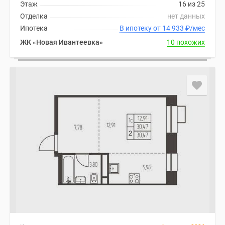
Этаж
16 из 25
Дома
Отделка
нет данных
и
Ипотека
В ипотеку от 14 933
₽
/мес
коттеджи
ЖК «Новая Ивантеевка»
10 похожих
Коттеджные
поселки
в
Новой
Москве
Готовые
коттеджные
поселки
Строящиеся
коттеджные
поселки
Коттеджные
поселки
в
лесу
Коттеджные