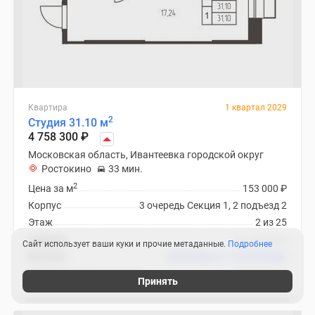
Квартира
1 квартал 2029
2
Студия 31.10 м
4 758 300
₽
Московская область, Ивантеевка городской округ
Ростокино
33 мин.
2
Цена за м
153 000
₽
Корпус
3 очередь Секция 1, 2 подъезд 2
Этаж
2 из 25
Отделка
нет данных
Сайт использует ваши куки и прочие метаданные.
Подробнее
Ипотека
В ипотеку от 17 072
₽
/мес
ЖК «Новая Ивантеевка»
46 похожих
Принять