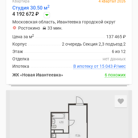
Квартира
4 квартал 2026
поселки
2
Студия 30.50 м
4 192 672
₽
у
водоема
Московская область, Ивантеевка городской округ
Ростокино
33 мин.
Коттеджные
2
поселки
Цена за м
137 465
₽
в
Корпус
2 очередь Секция 2,3 подъезд 2
ипотеку
Этаж
6 из 12
Бизнес-
Отделка
нет данных
центры
Ипотека
В ипотеку от 15 043
₽
/мес
Коттеджи
ЖК «Новая Ивантеевка»
6 похожих
Скидки
и
акции
Макс