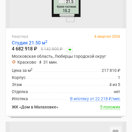
Квартира
4 квартал 2026
2
Студия 21.50 м
4 682 918
₽
5 142 800
₽
Московская область, Люберцы городской округ
Красково
31 мин.
2
Цена за м
217 810
₽
Корпус
1
Этаж
4 из 5
Отделка
нет
Ипотека
В ипотеку от 22 218
₽
/мес
ЖК «Дом в Малаховке»
5 похожих