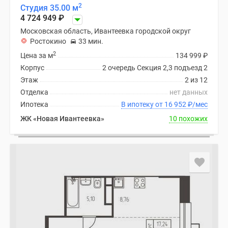
2
Студия 35.00 м
4 724 949
₽
Московская область, Ивантеевка городской округ
Ростокино
33 мин.
2
Цена за м
134 999
₽
Корпус
2 очередь Секция 2,3 подъезд 2
Этаж
2 из 12
Отделка
нет данных
Ипотека
В ипотеку от 16 952
₽
/мес
ЖК «Новая Ивантеевка»
10 похожих