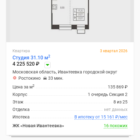
Квартира
3 квартал 2026
2
Студия 31.10 м
4 225 520
₽
Московская область, Ивантеевка городской округ
Ростокино
33 мин.
2
Цена за м
135 869
₽
Корпус
1 очередь Секция 2
Этаж
8 из 25
Отделка
нет данных
Ипотека
В ипотеку от 15 161
₽
/мес
ЖК «Новая Ивантеевка»
16 похожих