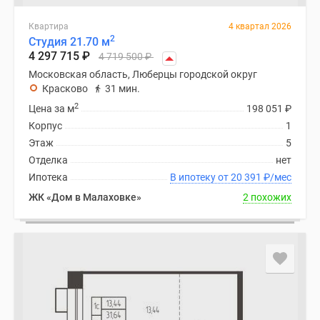
Квартира
4 квартал 2026
2
Студия 21.70 м
4 297 715
₽
4 719 500
₽
Московская область, Люберцы городской округ
Красково
31 мин.
2
Цена за м
198 051
₽
Корпус
1
Этаж
5
Отделка
нет
Ипотека
В ипотеку от 20 391
₽
/мес
ЖК «Дом в Малаховке»
2 похожих