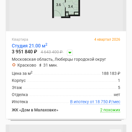
Дзен
Машино-
места
Апартаменты
#траншевая
Квартира
4 квартал 2026
ипотека
2
Студия 21.00 м
#рассрочка
3 951 840
₽
4 643 400
₽
ИТ-
Московская область, Люберцы городской округ
ипотека
Красково
31 мин.
Квартиры
2
Цена за м
188 183
₽
со
Корпус
1
скидками
Этаж
5
до
Отделка
нет
41%
Ипотека
В ипотеку от 18 750
₽
/мес
Видео
ЖК «Дом в Малаховке»
2 похожих
360°
новостроек
Субсидированная