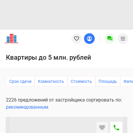
Новостройки
Квартиры
Ипотека
Новостройки
Квартиры до 5 млн. рублей
Москвы
Новостройки
Подмосковья
Срок сдачи
Комнатность
Стоимость
Площадь
Фил
Новостройки
Новой
Москвы
2226 предложений от застройщика сортировать по:
Готовые
рекомендованным
новостройки
Новостройки
на
карте