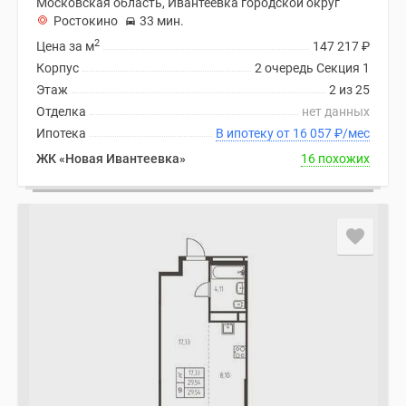
Московская область, Ивантеевка городской округ
Ростокино
33 мин.
2
Цена за м
147 217
₽
Корпус
2 очередь Секция 1
Этаж
2 из 25
Отделка
нет данных
Ипотека
В ипотеку от 16 057
₽
/мес
ЖК «Новая Ивантеевка»
16 похожих