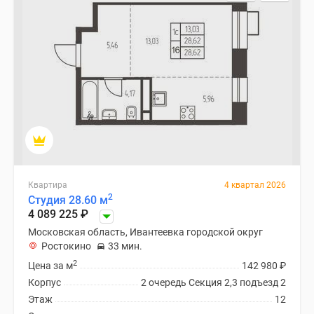
Специальные
предложения
Коммерческие
помещения
Продавцы
и
застройщики
Панорамы
новостроек
Видеообзор
новостроек
Квартира
4 квартал 2026
2
Студия 28.60 м
Экспертиза
4 089 225
₽
новостроек
Московская область, Ивантеевка городской округ
Экология
Ростокино
33 мин.
Москвы
2
Цена за м
142 980
₽
и
Корпус
2 очередь Секция 2,3 подъезд 2
Подмосковья
Этаж
12
Студии