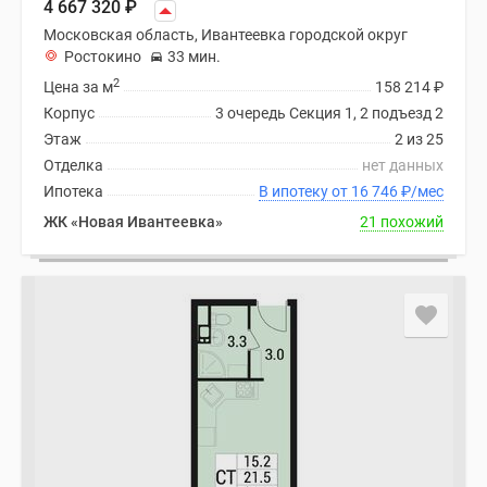
4 667 320
₽
Московская область, Ивантеевка городской округ
Ростокино
33 мин.
2
Цена за м
158 214
₽
Корпус
3 очередь Секция 1, 2 подъезд 2
Этаж
2 из 25
Отделка
нет данных
Ипотека
В ипотеку от 16 746
₽
/мес
ЖК «Новая Ивантеевка»
21 похожий