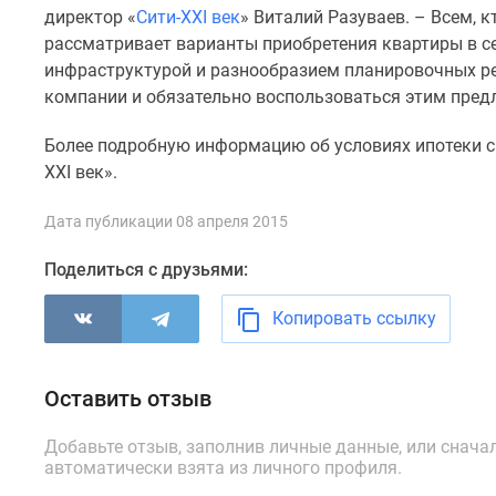
комнатные
директор «
Сити-XXI век
» Виталий Разуваев. – Всем, 
Квартиры
рассматривает варианты приобретения квартиры в се
на
инфраструктурой и разнообразием планировочных ре
карте
компании и обязательно воспользоваться этим пред
Ипотечный
калькулятор
Более подробную информацию об условиях ипотеки с
Семейная
ипотека
XXI век».
Военная
ипотека
Дата публикации 08 апреля 2015
Банки
и
Поделиться с друзьями:
программы
Медиа
Копировать ссылку
Новости
недвижимости
Мнение
эксперта
Оставить отзыв
Аналитика
рынка
Добавьте отзыв, заполнив личные данные, или снача
Покупателю
автоматически взята из личного профиля.
Экспертиза