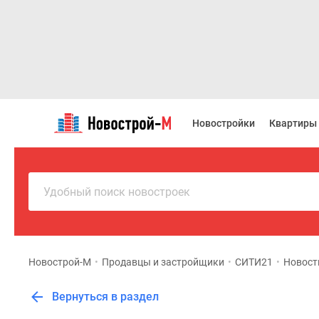
Новостройки
Квартиры
Новостройки
Квартиры
Ипотека
Новостройки
Москвы
Новостройки
Подмосковья
Удобный поиск новостроек
Новостройки
Новой
Москвы
Готовые
новостройки
Новострой-М
•
Продавцы и застройщики
•
СИТИ21
•
Новост
Новостройки
на
Вернуться в раздел
карте