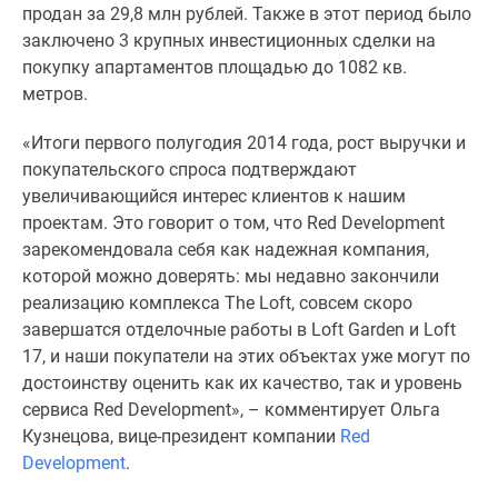
продан за 29,8 млн рублей. Также в этот период было
Новости
заключено 3 крупных инвестиционных сделки на
недвижимости
покупку апартаментов площадью до 1082 кв.
Мнение
метров.
эксперта
Аналитика
«Итоги первого полугодия 2014 года, рост выручки и
рынка
покупательского спроса подтверждают
Покупателю
увеличивающийся интерес клиентов к нашим
Экспертиза
проектам. Это говорит о том, что Red Development
новостроек
зарекомендовала себя как надежная компания,
Эксперты
которой можно доверять: мы недавно закончили
и
реализацию комплекса The Loft, совсем скоро
авторы
завершатся отделочные работы в Loft Garden и Loft
О
17, и наши покупатели на этих объектах уже могут по
проекте
достоинству оценить как их качество, так и уровень
Контакты
сервиса Red Development», – комментирует Ольга
Реклама
Кузнецова, вице-президент компании
Red
на
Development
.
сайте
Vk