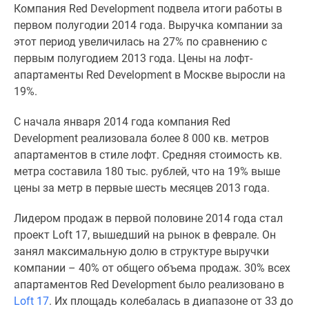
Компания Red Development подвела итоги работы в
Специальные
первом полугодии 2014 года. Выручка компании за
предложения
этот период увеличилась на 27% по сравнению с
Коммерческие
первым полугодием 2013 года. Цены на лофт-
помещения
апартаменты Red Development в Москве выросли на
Продавцы
19%.
и
застройщики
С начала января 2014 года компания Red
Панорамы
Development реализовала более 8 000 кв. метров
новостроек
апартаментов в стиле лофт. Средняя стоимость кв.
Видеообзор
метра составила 180 тыс. рублей, что на 19% выше
новостроек
цены за метр в первые шесть месяцев 2013 года.
Экспертиза
новостроек
Лидером продаж в первой половине 2014 года стал
Экология
проект Loft 17, вышедший на рынок в феврале. Он
Москвы
занял максимальную долю в структуре выручки
и
компании – 40% от общего объема продаж. 30% всех
Подмосковья
апартаментов Red Development было реализовано в
Студии
Loft 17
. Их площадь колебалась в диапазоне от 33 до