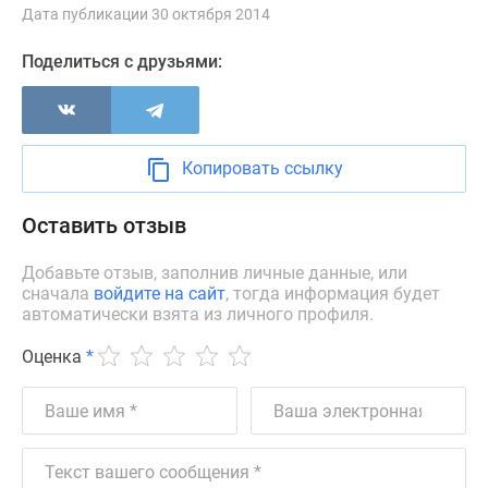
Дата публикации 30 октября 2014
Дзен
Машино-
Поделиться с друзьями:
места
Апартаменты
#траншевая
ипотека
Копировать ссылку
#рассрочка
ИТ-
Оставить отзыв
ипотека
Квартиры
Добавьте отзыв, заполнив личные данные, или
со
сначала
войдите на сайт
, тогда информация будет
скидками
автоматически взята из личного профиля.
до
Оценка
*
41%
Видео
360°
новостроек
Субсидированная