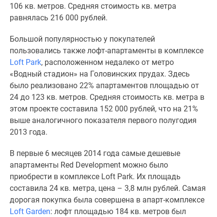
1-
106 кв. метров. Средняя стоимость кв. метра
комнатные
равнялась 216 000 рублей.
2-
комнатные
Большой популярностью у покупателей
3-
пользовались также лофт-апартаменты в комплексе
комнатные
Loft Park
, расположенном недалеко от метро
Квартиры
«Водный стадион» на Головинских прудах. Здесь
на
было реализовано 22% апартаментов площадью от
карте
24 до 123 кв. метров. Средняя стоимость кв. метра в
Ипотечный
этом проекте составила 152 000 рублей, что на 21%
калькулятор
выше аналогичного показателя первого полугодия
Семейная
2013 года.
ипотека
В первые 6 месяцев 2014 года самые дешевые
Военная
апартаменты Red Development можно было
ипотека
приобрести в комплексе Loft Park. Их площадь
Банки
составила 24 кв. метра, цена – 3,8 млн рублей. Самая
и
дорогая покупка была совершена в апарт-комплексе
программы
Loft Garden
: лофт площадью 184 кв. метров был
Медиа