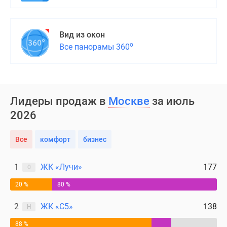
поселки
у
Вид из окон
водоема
о
Все панорамы 360
Коттеджные
поселки
в
ипотеку
Бизнес-
Лидеры продаж в
Москве
за июль
центры
2026
Коттеджи
Скидки
Все
комфорт
бизнес
и
акции
1
ЖК «Лучи»
177
0
Макс
20 %
80 %
2
ЖК «С5»
138
Н
88 %