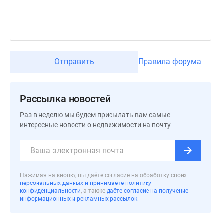
застройщиком
Rutube
Поиск
дома
в
Отправить
Правила форума
Москве
Программа
реновации
Рассылка новостей
в
Москве
Раз в неделю мы будем присылать вам самые
Новостройки
интересные новости о недвижимости на почту
премиум-
класса
Новостройки
бизнес-
Нажимая на кнопку, вы даёте согласие на обработку своих
класса
персональных данных и принимаете политику
конфиденциальности
, а также
даёте согласие на получение
Рассрочка
информационных и рекламных рассылок
Траншевая
ипотека