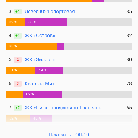
3
Левел Южнопортовая
85
+4
32 %
68 %
4
ЖК «Остров»
82
+6
88 %
5
ЖК «Зиларт»
80
-3
51 %
49 %
6
Квартал Мит
78
-2
69 %
7
ЖК «Нижегородская от Гранель»
65
+7
52 %
48 %
Показать ТОП-10