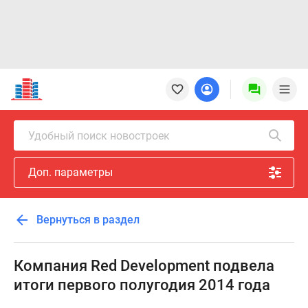
Новостройки
Квартиры
Ипотека
Новостройки
Удобный поиск новостроек
Москвы
Новостройки
Доп. параметры
Подмосковья
Новостройки
Новой
Вернуться в раздел
Москвы
Готовые
новостройки
Компания Red Development подвела
Новостройки
итоги первого полугодия 2014 года
на
карте