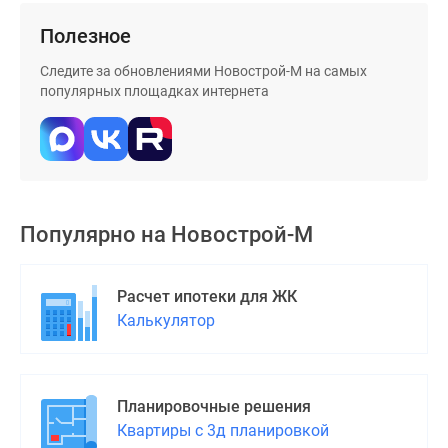
Дома
Полезное
и
коттеджи
Следите за обновлениями Новострой-М на самых
Коттеджные
популярных площадках интернета
поселки
в
Новой
Москве
Готовые
коттеджные
Популярно на
Новострой-М
поселки
Строящиеся
Расчет ипотеки для ЖК
коттеджные
Калькулятор
поселки
Коттеджные
поселки
в
Планировочные решения
лесу
Квартиры с 3д планировкой
Коттеджные