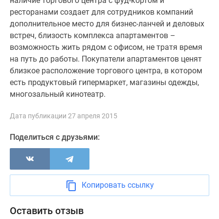
наличие торгового центра с фуд-кортом и
Новости
ресторанами создает для сотрудников компаний
недвижимости
дополнительное место для бизнес-ланчей и деловых
Мнение
встреч, близость комплекса апартаментов –
эксперта
возможность жить рядом с офисом, не тратя время
Аналитика
на путь до работы. Покупатели апартаментов ценят
рынка
близкое расположение торгового центра, в котором
Покупателю
есть продуктовый гипермаркет, магазины одежды,
Экспертиза
многозальный кинотеатр.
новостроек
Эксперты
Дата публикации 27 апреля 2015
и
авторы
Поделиться с друзьями:
О
проекте
Контакты
Реклама
Копировать ссылку
на
сайте
Оставить отзыв
Vk