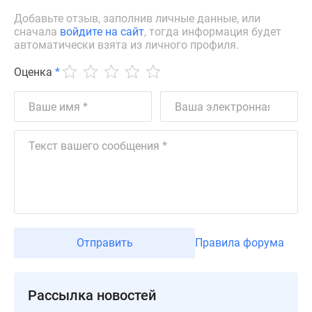
Дзен
Добавьте отзыв, заполнив личные данные, или
сначала
войдите на сайт
, тогда информация будет
Машино-
автоматически взята из личного профиля.
места
Апартаменты
Оценка
*
#траншевая
ипотека
#рассрочка
ИТ-
ипотека
Квартиры
со
скидками
до
41%
Отправить
Правила форума
Видео
360°
новостроек
Рассылка новостей
Субсидированная