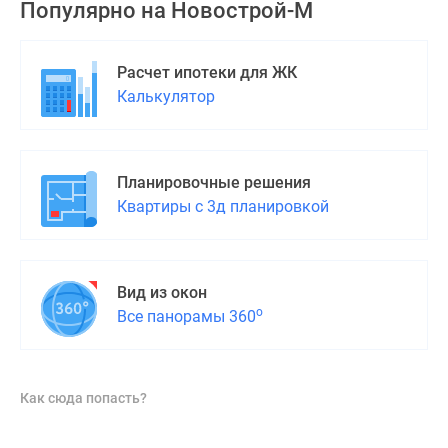
Популярно на
Новострой-М
Дома
и
коттеджи
Расчет ипотеки для ЖК
Коттеджные
Калькулятор
поселки
в
Новой
Москве
Планировочные решения
Готовые
Квартиры с 3д планировкой
коттеджные
поселки
Строящиеся
Вид из окон
коттеджные
о
Все панорамы 360
поселки
Коттеджные
поселки
в
Как сюда попасть?
лесу
Коттеджные