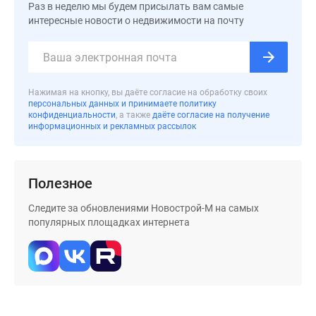
застройщиком
Раз в неделю мы будем присылать вам самые
Rutube
интересные новости о недвижимости на почту
Поиск
дома
в
Москве
Нажимая на кнопку, вы даёте согласие на обработку своих
персональных данных и принимаете политику
Программа
конфиденциальности
, а также
даёте согласие на получение
реновации
информационных и рекламных рассылок
в
Москве
Новостройки
Полезное
премиум-
класса
Следите за обновлениями Новострой-М на самых
популярных площадках интернета
Новостройки
бизнес-
класса
Рассрочка
Траншевая
ипотека