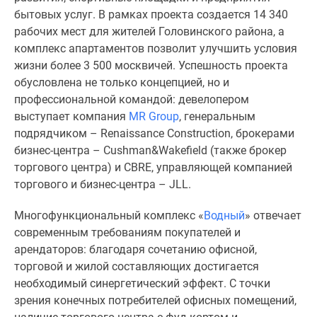
1-
бытовых услуг. В рамках проекта создается 14 340
комнатные
рабочих мест для жителей Головинского района, а
2-
комплекс апартаментов позволит улучшить условия
комнатные
жизни более 3 500 москвичей. Успешность проекта
3-
обусловлена не только концепцией, но и
комнатные
профессиональной командой: девелопером
Квартиры
выступает компания
MR Group
, генеральным
на
подрядчиком – Renaissance Construction, брокерами
карте
бизнес-центра – Cushman&Wakefield (также брокер
Ипотечный
торгового центра) и CBRE, управляющей компанией
калькулятор
торгового и бизнес-центра – JLL.
Семейная
ипотека
Многофункциональный комплекс «
Водный
» отвечает
Военная
современным требованиям покупателей и
ипотека
арендаторов: благодаря сочетанию офисной,
Банки
торговой и жилой составляющих достигается
и
необходимый синергетический эффект. С точки
программы
зрения конечных потребителей офисных помещений,
Медиа