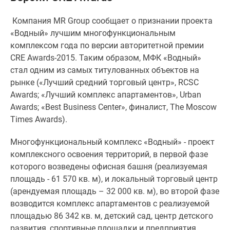
Специальные
Компания MR Group сообщает о признании проекта
предложения
«Водный» лучшим многофункциональным
Коммерческие
комплексом года по версии авторитетной премии
помещения
CRE Awards-2015. Таким образом, МФК «Водный»
Продавцы
стал одним из самых титулованных объектов на
и
рынке («Лучший средний торговый центр», RCSC
застройщики
Awards; «Лучший комплекс апартаментов», Urban
Панорамы
Awards; «Best Business Center», финалист, The Moscow
новостроек
Times Awards).
Видеообзор
новостроек
Многофункциональный комплекс «Водный» - проект
Экспертиза
комплексного освоения территорий, в первой фазе
новостроек
которого возведены офисная башня (реализуемая
Экология
площадь - 61 570 кв. м), и локальный торговый центр
Москвы
(арендуемая площадь – 32 000 кв. м), во второй фазе
и
возводится комплекс апартаментов с реализуемой
Подмосковья
площадью 86 342 кв. м, детский сад, центр детского
Студии
развития, спортивные площадки и предприятия