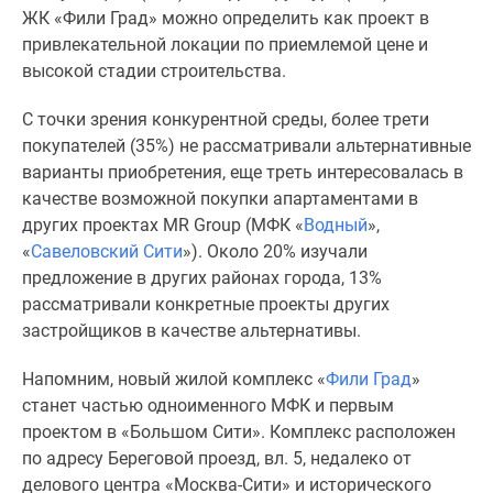
Новости
ЖК «Фили Град» можно определить как проект в
недвижимости
привлекательной локации по приемлемой цене и
Мнение
высокой стадии строительства.
эксперта
С точки зрения конкурентной среды, более трети
Аналитика
покупателей (35%) не рассматривали альтернативные
рынка
варианты приобретения, еще треть интересовалась в
Покупателю
качестве возможной покупки апартаментами в
Экспертиза
других проектах MR Group (МФК «
Водный
»,
новостроек
«
Савеловский Сити
»). Около 20% изучали
Эксперты
предложение в других районах города, 13%
и
рассматривали конкретные проекты других
авторы
застройщиков в качестве альтернативы.
О
проекте
Напомним, новый жилой комплекс «
Фили Град
»
Контакты
станет частью одноименного МФК и первым
Реклама
проектом в «Большом Сити». Комплекс расположен
на
по адресу Береговой проезд, вл. 5, недалеко от
сайте
делового центра «Москва-Сити» и исторического
Vk