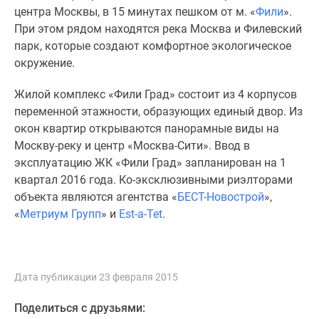
центра Москвы, в 15 минутах пешком от м. «
Фили
».
Дзен
При этом рядом находятся река Москва и Филевский
Машино-
парк, которые создают комфортное экологическое
места
окружение.
Апартаменты
#траншевая
Жилой комплекс «Фили Град» состоит из 4 корпусов
ипотека
переменной этажности, образующих единый двор. Из
#рассрочка
окон квартир открываются панорамные виды на
ИТ-
Москву-реку и центр «Москва-Сити». Ввод в
ипотека
эксплуатацию ЖК «Фили Град» запланирован на 1
Квартиры
квартал 2016 года. Ко-эксклюзивными риэлторами
со
объекта являются агентства «
БЕСТ-Новострой
»,
скидками
«
Метриум Групп
» и
Est-a-Tet
.
до
41%
Видео
360°
Дата публикации 23 февраля 2015
новостроек
Субсидированная
Поделиться с друзьями: