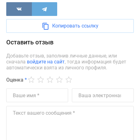
застройщиком
Rutube
Поиск
дома
Копировать ссылку
в
Москве
Оставить отзыв
Программа
реновации
Добавьте отзыв, заполнив личные данные, или
сначала
войдите на сайт
, тогда информация будет
в
автоматически взята из личного профиля.
Москве
Новостройки
Оценка
*
премиум-
класса
Новостройки
бизнес-
класса
Рассрочка
Траншевая
ипотека