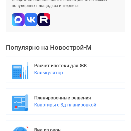
популярных площадках интернета
поселки
у
водоема
Коттеджные
поселки
в
Популярно на
Новострой-М
ипотеку
Бизнес-
центры
Расчет ипотеки для ЖК
Коттеджи
Калькулятор
Скидки
и
акции
Макс
Планировочные решения
Квартиры с 3д планировкой
Вид из окон