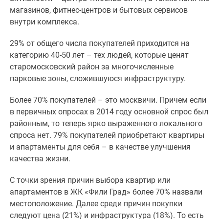
1-
магазинов, фитнес-центров и бытовых сервисов
комнатные
внутри комплекса.
2-
комнатные
29% от общего числа покупателей приходится на
3-
категорию 40-50 лет – тех людей, которые ценят
комнатные
старомосковский район за многочисленные
Квартиры
парковые зоны, сложившуюся инфраструктуру.
на
карте
Более 70% покупателей – это москвичи. Причем если
Ипотечный
в первичных опросах в 2014 году основной спрос был
калькулятор
районным, то теперь ярко выраженного локального
Семейная
спроса нет. 79% покупателей приобретают квартиры
ипотека
и апартаменты для себя – в качестве улучшения
Военная
качества жизни.
ипотека
Банки
С точки зрения причин выбора квартир или
и
апартаментов в ЖК «Фили Град» более 70% назвали
программы
местоположение. Далее среди причин покупки
Медиа
следуют цена (21%) и инфраструктура (18%). То есть