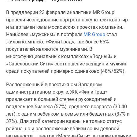
Специальные
В преддверии 23 февраля аналитики MR Group
предложения
провели исследование портрета покупателя квартир
Коммерческие
и апартаментов в московских проектах компании.
помещения
Наиболее «мужским» в портфеле
MR Group
стал
Продавцы
жилой комплекс «Фили Град», где более 65%
и
покупателей являются мужчинами. В
застройщики
многофункциональных комплексах «Водный» и
Панорамы
«Савеловский Сити» соотношение женщин и мужчин
новостроек
среди покупателей примерно одинаково (48%/52%).
Видеообзор
новостроек
Расположенный в престижном Западном
Экспертиза
административном округе, ЖК «Фили Град»
новостроек
привлекает в большей степени руководителей и
Экология
владельцев бизнеса (57%), среднего возраста (30-40
Москвы
лет), с одним ребенком в семье или бездетных (37% и
и
37%). Для этой категории важны не только статус
Подмосковья
района, но и расположение вблизи зоны деловой
Студии
активности – центра «Москва-Сити», а также наличие