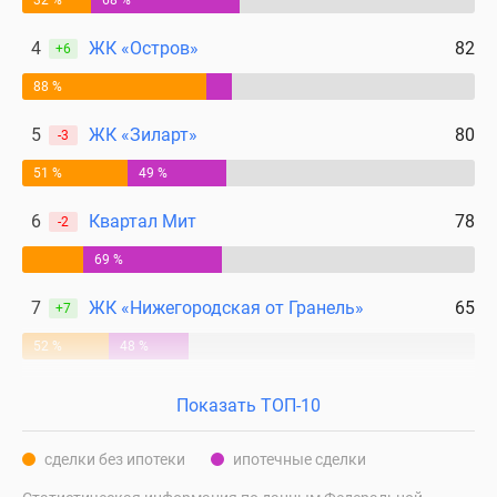
32 %
68 %
4
ЖК «Остров»
82
+6
88 %
5
ЖК «Зиларт»
80
-3
51 %
49 %
6
Квартал Мит
78
-2
69 %
7
ЖК «Нижегородская от Гранель»
65
+7
52 %
48 %
Показать ТОП-10
сделки без ипотеки
ипотечные сделки