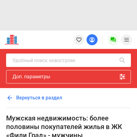
Новостройки
Квартиры
Ипотека
Новостройки
Удобный поиск новостроек
Москвы
Новостройки
Доп. параметры
Подмосковья
Новостройки
Новой
Вернуться в раздел
Москвы
Готовые
новостройки
Мужская недвижимость: более
Новостройки
половины покупателей жилья в ЖК
на
«Фили Град» - мужчины
карте