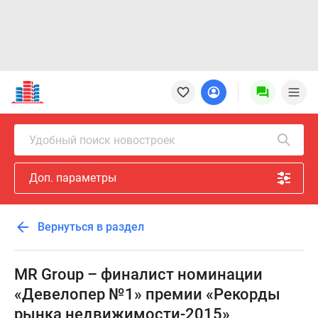
Новостройки
Квартиры
Ипотека
Новостройки
Удобный поиск новостроек
Москвы
Новостройки
Доп. параметры
Подмосковья
Новостройки
Новой
Вернуться в раздел
Москвы
Готовые
новостройки
MR Group – финалист номинации
Новостройки
«Девелопер №1» премии «Рекорды
на
рынка недвижимости-2015»
карте