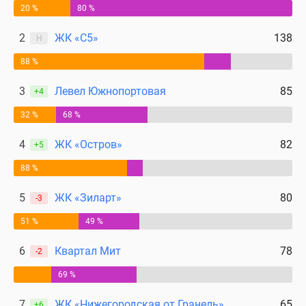
20 %
80 %
поселки
у
2
ЖК «С5»
138
Н
водоема
88 %
Коттеджные
поселки
3
Левел Южнопортовая
85
+4
в
ипотеку
32 %
68 %
Бизнес-
4
ЖК «Остров»
82
центры
+5
Коттеджи
88 %
Скидки
и
5
ЖК «Зиларт»
80
-3
акции
51 %
49 %
Макс
6
Квартал Мит
78
-2
69 %
7
ЖК «Нижегородская от Гранель»
65
+6