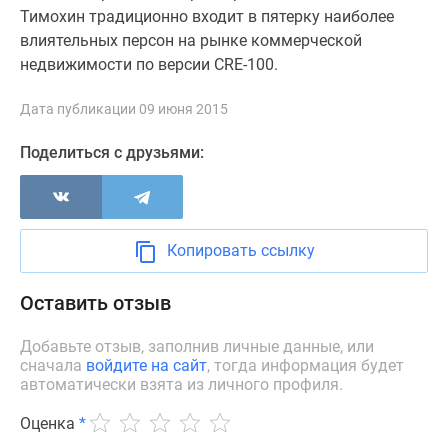
Новости
Тимохин традиционно входит в пятерку наиболее
недвижимости
влиятельных персон на рынке коммерческой
Мнение
недвижимости по версии CRE-100.
эксперта
Аналитика
Дата публикации 09 июня 2015
рынка
Поделиться с друзьями:
Покупателю
Экспертиза
новостроек
Эксперты
Копировать ссылку
и
авторы
Оставить отзыв
О
проекте
Добавьте отзыв, заполнив личные данные, или
Контакты
сначала
войдите на сайт
, тогда информация будет
Реклама
автоматически взята из личного профиля.
на
сайте
Оценка
*
Vk