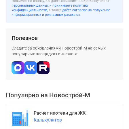
Нажимая на кнопку, вы даёте согласие на обработку своих
застройщиком
персональных данных и принимаете политику
Rutube
конфиденциальности
, а также
даёте согласие на получение
информационных и рекламных рассылок
Поиск
дома
в
Москве
Полезное
Программа
Следите за обновлениями Новострой-М на самых
реновации
популярных площадках интернета
в
Москве
Новостройки
премиум-
класса
Новостройки
Популярно на
Новострой-М
бизнес-
класса
Рассрочка
Расчет ипотеки для ЖК
Траншевая
Калькулятор
ипотека