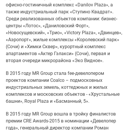
1-
офисно-гостиничный комплекс «Danilov Plaza», а
комнатные
также индустриальный парк «Ступино Квадрат».
2-
Среди реализованных объектов компании: бизнес-
комнатные
центры «Лотос», «Даниловский Форт»,
3-
«Новосущевский», «Трио», «Victory Plaza», «Двинцев»,
комнатные
«Аэропорт», жилые комплексы «Королевский парк»
Квартиры
(Сочи) и «Химки Сквер», курортный комплекс
на
апартаментов «Актер Гэлакси» (Сочи), первая и
карте
вторая очереди микрорайона «Эко Видное».
Ипотечный
калькулятор
В 2015 году MR Group стала fee-девелопером
Семейная
проектов компании Coalco – подмосковных
ипотека
индустриальных земель, коттеджных и жилых
Военная
комплексов и московских объектов - «Хрустальные
ипотека
башни», Royal Plaza и «Басманный, 5».
Банки
и
В 2015 году MR Group вошла в тройку финалистов
программы
премии CRE Awards-2015 в номинации «Девелопер
Медиа
года», генеральный директор компании Роман