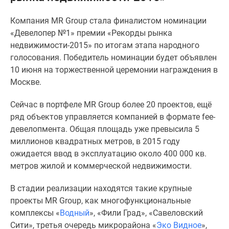
Специальные
Компания MR Group стала финалистом номинации
предложения
«Девелопер №1» премии «Рекорды рынка
Коммерческие
недвижимости-2015» по итогам этапа народного
помещения
голосования. Победитель номинации будет объявлен
Продавцы
10 июня на торжественной церемонии награждения в
и
Москве.
застройщики
Панорамы
Сейчас в портфеле MR Group более 20 проектов, ещё
новостроек
ряд объектов управляется компанией в формате fee-
Видеообзор
девелопмента. Общая площадь уже превысила 5
новостроек
миллионов квадратных метров, в 2015 году
Экспертиза
ожидается ввод в эксплуатацию около 400 000 кв.
новостроек
метров жилой и коммерческой недвижимости.
Экология
Москвы
В стадии реализации находятся такие крупные
и
проекты MR Group, как многофункциональные
Подмосковья
комплексы «
Водный
», «Фили Град», «Савеловский
Студии
Сити», третья очередь микрорайона «
Эко Видное
»,