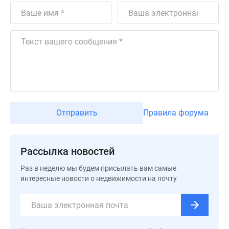
Дзен
Машино-
места
Апартаменты
#траншевая
ипотека
#рассрочка
ИТ-
ипотека
Отправить
Правила форума
Квартиры
со
скидками
Рассылка новостей
до
Раз в неделю мы будем присылать вам самые
41%
интересные новости о недвижимости на почту
Видео
360°
новостроек
Субсидированная