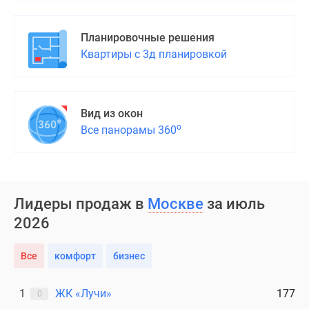
Дома
и
Планировочные решения
коттеджи
Квартиры с 3д планировкой
Коттеджные
поселки
в
Новой
Вид из окон
Москве
о
Все панорамы 360
Готовые
коттеджные
поселки
Строящиеся
Лидеры продаж в
Москве
за июль
коттеджные
2026
поселки
Коттеджные
Все
комфорт
бизнес
поселки
в
лесу
1
ЖК «Лучи»
177
0
Коттеджные