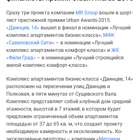
Специальные
Сразу три проекта компании
MR Group
вошли в шорт-
предложения
лист престижной премии Urban Awards-2015.
Коммерческие
«Двинцев, 14»
вышел в финал в номинации «Лучший
помещения
комплекс апартаментов бизнес-класса»,
МФК
Продавцы
«Савеловский Сити»
– в номинации «Лучший
и
комплекс апартаментов комфорт-класса» и
ЖК
застройщики
«Фили Град»
– в номинации «Лучший строящийся
Панорамы
жилой комплекс комфорт-класса».
новостроек
Видеообзор
Комплекс апартаментов бизнес-класса «Двинцев, 14»
новостроек
расположен на пересечении улиц Двинцев и
Экспертиза
Полковая, в пяти минутах от Сущевского Вала.
новостроек
Комплекс представляет собой клубный дом средней
Экология
этажности, высотой в 7 этажей, в котором будет
Москвы
предложен ограниченный объем апартаментов
и
площадью от 37 до 65 кв. м, что создает проекту
Подмосковья
необходимую камерность и эксклюзивность. Ко-
Студии
эксклюзивные риэлторы – компании «
Метриум