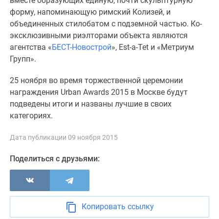
вместе образующих единую, почти скульптурную
Дзен
форму, напоминающую римский Колизей, и
Машино-
объединенных стилобатом с подземной частью. Ко-
места
эксклюзивными риэлторами объекта являются
Апартаменты
агентства «
БЕСТ-Новострой
», Est-a-Tet и «Метриум
#траншевая
Групп».
ипотека
25 ноября во время торжественной церемонии
#рассрочка
награждения Urban Awards 2015 в Москве будут
ИТ-
подведены итоги и названы лучшие в своих
ипотека
категориях.
Квартиры
со
Дата публикации 09 ноября 2015
скидками
до
Поделиться с друзьями:
41%
Видео
360°
новостроек
Копировать ссылку
Субсидированная