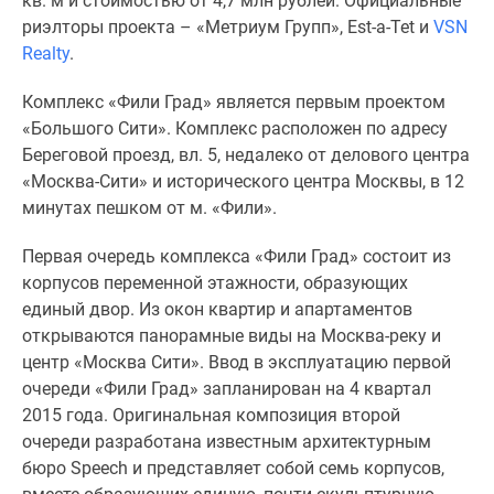
кв. м и стоимостью от 4,7 млн рублей. Официальные
Новости
риэлторы проекта – «Метриум Групп», Est-a-Tet и
VSN
недвижимости
Realty
.
Мнение
эксперта
Комплекс «Фили Град» является первым проектом
Аналитика
«Большого Сити». Комплекс расположен по адресу
рынка
Береговой проезд, вл. 5, недалеко от делового центра
Покупателю
«Москва-Сити» и исторического центра Москвы, в 12
Экспертиза
минутах пешком от м. «Фили».
новостроек
Эксперты
Первая очередь комплекса «Фили Град» состоит из
и
корпусов переменной этажности, образующих
авторы
единый двор. Из окон квартир и апартаментов
О
открываются панорамные виды на Москва-реку и
проекте
центр «Москва Сити». Ввод в эксплуатацию первой
Контакты
очереди «Фили Град» запланирован на 4 квартал
Реклама
2015 года. Оригинальная композиция второй
на
очереди разработана известным архитектурным
сайте
бюро Speech и представляет собой семь корпусов,
Vk