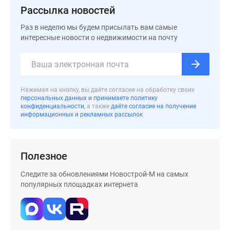
Дома
Рассылка новостей
и
Раз в неделю мы будем присылать вам самые
коттеджи
интересные новости о недвижимости на почту
Коттеджные
поселки
в
Новой
Нажимая на кнопку, вы даёте согласие на обработку своих
Москве
персональных данных и принимаете политику
Готовые
конфиденциальности
, а также
даёте согласие на получение
информационных и рекламных рассылок
коттеджные
поселки
Строящиеся
Полезное
коттеджные
поселки
Следите за обновлениями Новострой-М на самых
Коттеджные
популярных площадках интернета
поселки
в
лесу
Коттеджные