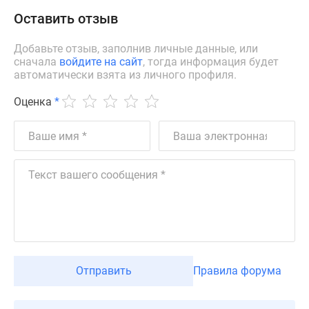
застройщиком
Оставить отзыв
Rutube
Поиск
Добавьте отзыв, заполнив личные данные, или
дома
сначала
войдите на сайт
, тогда информация будет
в
автоматически взята из личного профиля.
Москве
Оценка
*
Программа
реновации
в
Москве
Новостройки
премиум-
класса
Новостройки
бизнес-
класса
Рассрочка
Отправить
Правила форума
Траншевая
ипотека