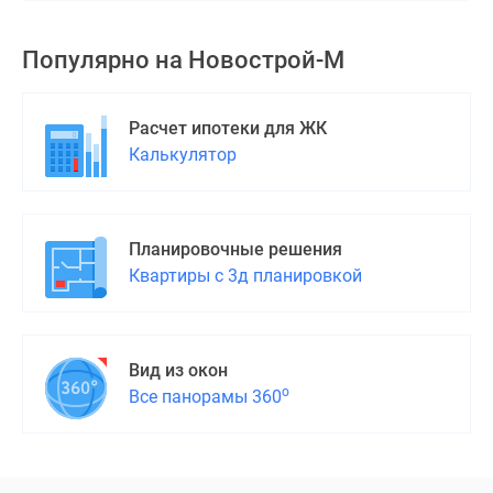
поселки
у
Популярно на
Новострой-М
водоема
Коттеджные
Расчет ипотеки для ЖК
поселки
Калькулятор
в
ипотеку
Бизнес-
центры
Планировочные решения
Коттеджи
Квартиры с 3д планировкой
Скидки
и
акции
Макс
Вид из окон
о
Все панорамы 360