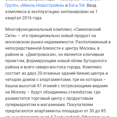
1-
Групп
», «
Миэль-Новостройки
» и
Est-a-Tet
. Ввод
комнатные
комплекса в эксплуатацию запланирован на 1
2-
квартал 2016 года.
комнатные
3-
Многофункциональный комплекс «Савеловский
комнатные
Сити» – это принципиально новый продукт на
Квартиры
московском рынке недвижимости. Расположенный в
на
непосредственной близости к центру Москвы, в
карте
районе м. «Дмитровская», он является ключевым
Ипотечный
проектом, формирующим новый облик Бутырского
калькулятор
района и всего северо-востока города. Комплекс
Семейная
состоит из двух 20-этажных зданий бизнес-центра и
ипотека
четырех домов с апартаментами, три из которых –
Военная
башни высотой 47 этажей с потрясающими видами
ипотека
на Москву – будут объединены стилобатом, где
Банки
разместится торговый центр с продуктовым
и
супермаркетом и магазинами. Покупателям
программы
предлагаются апартаменты площадью от 30 до 85
Медиа