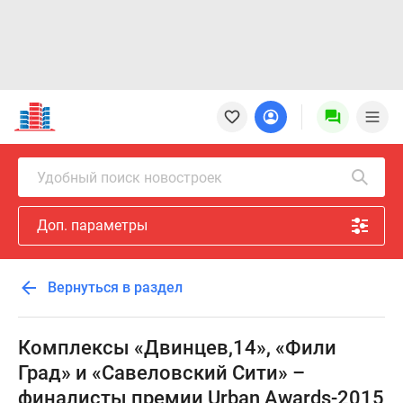
Новостройки
Квартиры
Ипотека
Новостройки
Удобный поиск новостроек
Москвы
Новостройки
Доп. параметры
Подмосковья
Новостройки
Новой
Вернуться в раздел
Москвы
Готовые
новостройки
Комплексы «Двинцев,14», «Фили
Новостройки
Град» и «Савеловский Сити» –
на
финалисты премии Urban Awards-2015
карте