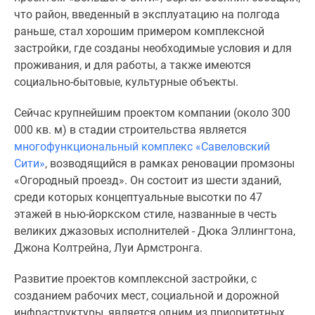
Новости
что район, введенный в эксплуатацию на полгода
недвижимости
раньше, стал хорошим примером комплексной
Мнение
застройки, где созданы необходимые условия и для
эксперта
проживания, и для работы, а также имеются
Аналитика
социально-бытовые, культурные объекты.
рынка
Покупателю
Сейчас крупнейшим проектом компании (около 300
Экспертиза
000 кв. м) в стадии строительства является
новостроек
многофункциональный комплекс «Савеловский
Эксперты
Сити»
, возводящийся в рамках реновации промзоны
и
«Огородный проезд». Он состоит из шести зданий,
авторы
среди которых концептуальные высотки по 47
О
этажей в нью-йоркском стиле, названные в честь
проекте
великих джазовых исполнителей - Дюка Эллингтона,
Контакты
Джона Колтрейна, Луи Армстронга.
Реклама
Развитие проектов комплексной застройки, с
на
созданием рабочих мест, социальной и дорожной
сайте
инфраструктуры, является одним из приоритетных
Vk