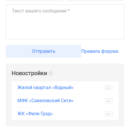
застройщиком
Rutube
Поиск
дома
в
Москве
Программа
реновации
Отправить
Правила форума
в
Москве
Новостройки
Новостройки
премиум-
класса
Жилой квартал «Водный»
4.3
Новостройки
бизнес-
МФК «Савеловский Сити»
4.2
класса
Рассрочка
ЖК «Фили Град»
4.2
Траншевая
ипотека