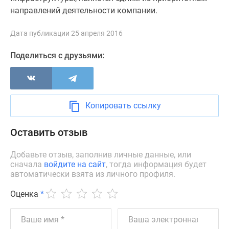
направлений деятельности компании.
Дзен
Машино-
Дата публикации 25 апреля 2016
места
Апартаменты
Поделиться с друзьями:
#траншевая
ипотека
#рассрочка
ИТ-
Копировать ссылку
ипотека
Квартиры
Оставить отзыв
со
скидками
Добавьте отзыв, заполнив личные данные, или
до
сначала
войдите на сайт
, тогда информация будет
41%
автоматически взята из личного профиля.
Видео
Оценка
*
360°
новостроек
Субсидированная