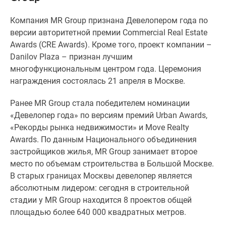
Специальные
Компания MR Group признана Девелопером года по
предложения
версии авторитетной премии Commercial Real Estate
Коммерческие
Awards (CRE Awards). Кроме того, проект компании –
помещения
Danilov Plaza – признан лучшим
Продавцы
многофункциональным центром года. Церемония
и
награждения состоялась 21 апреля в Москве.
застройщики
Панорамы
Ранее MR Group стала победителем номинации
новостроек
«Девелопер года» по версиям премий Urban Awards,
Видеообзор
«Рекорды рынка недвижимости» и Move Realty
новостроек
Awards. По данным Национального объединения
Экспертиза
застройщиков жилья, MR Group занимает второе
новостроек
место по объемам строительства в Большой Москве.
Экология
В старых границах Москвы девелопер является
Москвы
абсолютным лидером: сегодня в строительной
и
стадии у MR Group находится 8 проектов общей
Подмосковья
площадью более 640 000 квадратных метров.
Студии