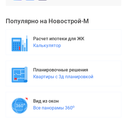
поселки
у
водоема
Популярно на
Новострой-М
Коттеджные
поселки
Расчет ипотеки для ЖК
в
Калькулятор
ипотеку
Бизнес-
центры
Коттеджи
Планировочные решения
Скидки
Квартиры с 3д планировкой
и
акции
Макс
Вид из окон
о
Все панорамы 360