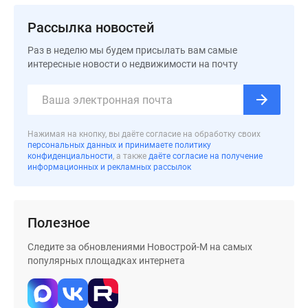
Дома
Рассылка новостей
и
коттеджи
Раз в неделю мы будем присылать вам самые
Коттеджные
интересные новости о недвижимости на почту
поселки
в
Новой
Москве
Нажимая на кнопку, вы даёте согласие на обработку своих
Готовые
персональных данных и принимаете политику
конфиденциальности
, а также
даёте согласие на получение
коттеджные
информационных и рекламных рассылок
поселки
Строящиеся
коттеджные
Полезное
поселки
Коттеджные
Следите за обновлениями Новострой-М на самых
поселки
популярных площадках интернета
в
лесу
Коттеджные