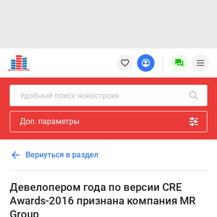
Новостройки
Квартиры
Ипотека
Новостройки
Удобный поиск новостроек
Москвы
Новостройки
Доп. параметры
Подмосковья
Новостройки
Новой
Вернуться в раздел
Москвы
Готовые
новостройки
Девелопером года по версии CRE
Новостройки
Awards-2016 признана компания MR
на
Group
карте