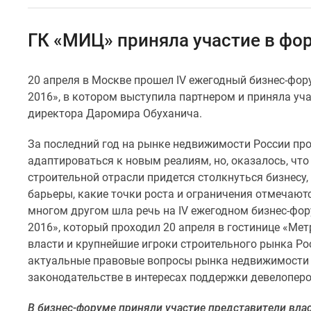
Специальные
предложения
Коммерческие
ГК «МИЦ» приняла участие в фо
помещения
Продавцы
и
20 апреля в Москве прошел IV ежегодный бизнес-фо
застройщики
2016», в котором выступила партнером и приняла уч
Панорамы
новостроек
директора Даромира Обуханича.
Видеообзор
новостроек
За последний год на рынке недвижимости России пр
Экспертиза
адаптироваться к новым реалиям, но, оказалось, что
новостроек
строительной отрасли придется столкнуться бизнесу
Экология
барьеры, какие точки роста и ограничения отмечают
Москвы
и
многом другом шла речь на IV ежегодном бизнес-фо
Подмосковья
2016», который проходил 20 апреля в гостинице «Ме
Студии
власти и крупнейшие игроки строительного рынка Ро
1-
актуальные правовые вопросы рынка недвижимости 
комнатные
законодательстве в интересах поддержки девелоперо
2-
комнатные
3-
В бизнес-форуме приняли участие представители вла