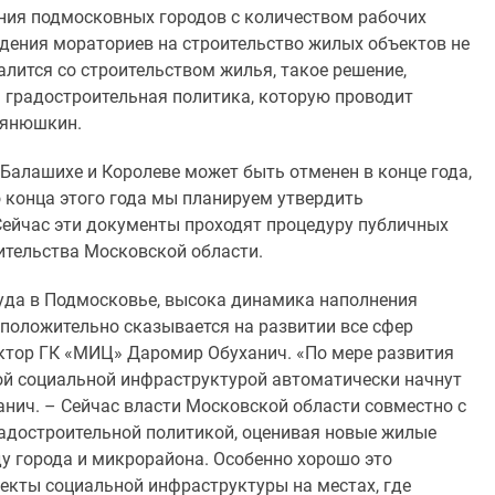
ния подмосковных городов с количеством рабочих
ведения мораториев на строительство жилых объектов не
алится со строительством жилья, такое решение,
я градостроительная политика, которую проводит
Елянюшкин.
в Балашихе и Королеве может быть отменен в конце года,
о конца этого года мы планируем утвердить
Сейчас эти документы проходят процедуру публичных
ительства Московской области.
уда в Подмосковье, высока динамика наполнения
положительно сказывается на развитии все сфер
ктор ГК «МИЦ» Даромир Обуханич. «По мере развития
ой социальной инфраструктурой автоматически начнут
анич. – Сейчас власти Московской области совместно с
адостроительной политикой, оценивая новые жилые
у города и микрорайона. Особенно хорошо это
кты социальной инфраструктуры на местах, где