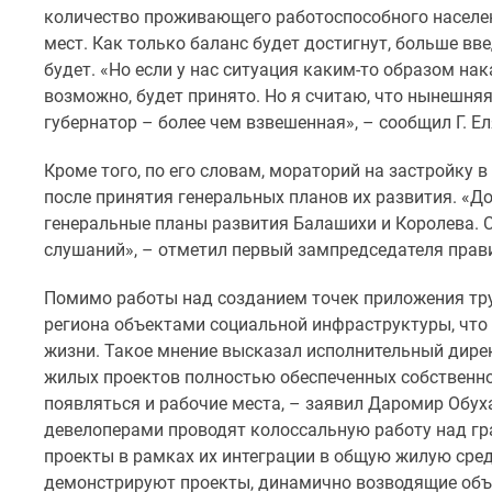
количество проживающего работоспособного населе
до
41%
мест. Как только баланс будет достигнут, больше в
Видео
будет. «Но если у нас ситуация каким-то образом нак
360°
возможно, будет принято. Но я считаю, что нынешня
новостроек
губернатор – более чем взвешенная», – сообщил Г. 
Субсидированная
застройщиком
Кроме того, по его словам, мораторий на застройку 
Rutube
Поиск
после принятия генеральных планов их развития. «Д
дома
генеральные планы развития Балашихи и Королева. 
в
слушаний», – отметил первый зампредседателя прав
Москве
Программа
Помимо работы над созданием точек приложения тр
реновации
региона объектами социальной инфраструктуры, что 
в
Москве
жизни. Такое мнение высказал исполнительный дире
Новостройки
жилых проектов полностью обеспеченных собственн
премиум-
появляться и рабочие места, – заявил Даромир Обух
класса
девелоперами проводят колоссальную работу над гр
Новостройки
проекты в рамках их интеграции в общую жилую сред
бизнес-
класса
демонстрируют проекты, динамично возводящие объе