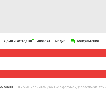
Дома и коттеджи
Ипотека
Медиа
Консультация
омпании
•
ГК «МИЦ» приняла участие в форуме «Девелопмент: точ