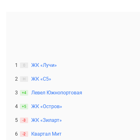
1
ЖК «Лучи»
0
2
ЖК «С5»
Н
3
Левел Южнопортовая
+4
4
ЖК «Остров»
+5
5
ЖК «Зиларт»
-3
6
Квартал Мит
-2