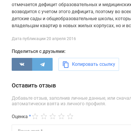
Рассрочка
отмечается дефицит образовательных и медицинских
Траншевая
возводится с учетом этого дефицита, поэтому во вс
ипотека
детские сады и общеобразовательные школы, которые
Дома
владельцам квартир в новых жилых корпусах, но и 
и
коттеджи
Коттеджные
Дата публикации 20 апреля 2016
поселки
в
Поделиться с друзьями:
Новой
Москве
Копировать ссылку
Готовые
коттеджные
поселки
Строящиеся
Оставить отзыв
коттеджные
поселки
Добавьте отзыв, заполнив личные данные, или снача
Коттеджные
автоматически взята из личного профиля.
поселки
в
Оценка
*
лесу
Коттеджные