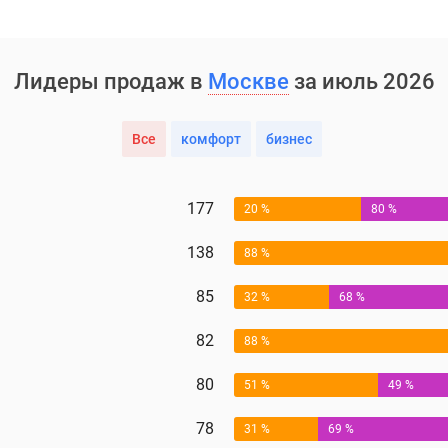
Лидеры продаж в
Москве
за июль 2026
Все
комфорт
бизнес
177
20 %
80 %
138
88 %
85
32 %
68 %
82
88 %
80
51 %
49 %
78
31 %
69 %