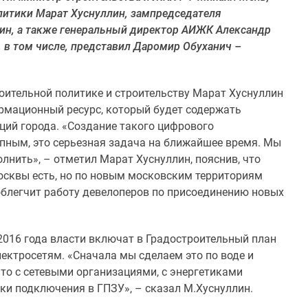
итики Марат Хуснуллин, зампредседателя
ин, а также генеральный директор АИЖК Александр
 в том числе, представил Даромир Обуханич –
ительной политике и строительству Марат Хуснуллин
ормационный ресурс, который будет содержать
ий города. «Создание такого цифрового
пным, это серьезная задача на ближайшее время. Мы
лнить», – отметил Марат Хуснуллин, пояснив, что
сквы есть, но по новым московским территориям
 облегчит работу девелоперов по присоединению новых
 2016 года власти включат в Градостроительный план
ектросетям. «Сначала мы сделаем это по воде и
что с сетевыми организациями, с энергетиками
ки подключения в ГПЗУ», – сказал М.Хуснуллин.