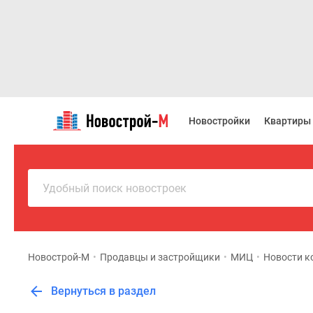
Новостройки
Квартиры
Новостройки
Квартиры
Ипотека
Новостройки
Москвы
Новостройки
Подмосковья
Удобный поиск новостроек
Новостройки
Новой
Москвы
Готовые
новостройки
Новострой-М
•
Продавцы и застройщики
•
МИЦ
•
Новости к
Новостройки
на
Вернуться в раздел
карте