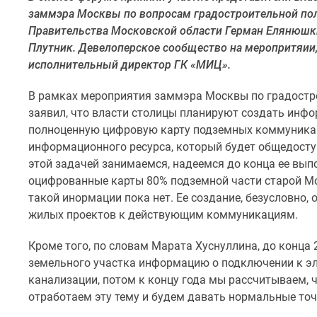
комнатные
заммэра Москвы по вопросам градостроительной пол
Квартиры
Правительства Московской области Герман Елянюшк
на
Плутник. Девелоперское сообщество на меропритяии,
карте
исполнительный директор ГК «МИЦ».
Ипотечный
калькулятор
Семейная
В рамках мероприятия заммэра Москвы по градостро
ипотека
заявил, что власти столицы планируют создать инф
Военная
полноценную цифровую карту подземных коммуникац
ипотека
информационного ресурса, который будет общедосту
Банки
этой задачей занимаемся, надеемся до конца ее выпо
и
программы
оцифрованные карты 80% подземной части старой Мо
Медиа
такой инормации пока нет. Ее создание, безусловно,
Новости
жилых проектов к действующим коммуникациям.
недвижимости
Мнение
Кроме того, по словам Марата Хуснуллина, до конца
эксперта
земельного участка информацию о подключении к эл
Аналитика
рынка
канализации, потом к концу года мы рассчитываем, 
Покупателю
отработаем эту тему и будем давать нормальные точ
Экспертиза