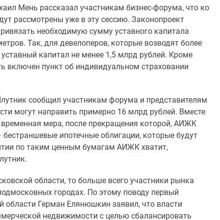
хаил Мень рассказал участникам бизнес-форума, что ко
дут рассмотрены уже в эту сессию. Законопроект
 привязать необходимую сумму уставного капитала
тров. Так, для девелоперов, которые возводят более
 уставный капитал не менее 1,5 млрд рублей. Кроме
ыть включен пункт об индивидуальном страховании
Плутник сообщил участникам форума и представителям
асти могут направить примерно 16 млрд рублей. Вместе
то временная мера, после прекращения которой, АИЖК
 бестраншевые ипотечные облигации, которые будут
антии по таким ценным бумагам АИЖК хватит,
лутник.
сковской области, то больше всего участники рынка
подмосковных городах. По этому поводу первый
й области Герман Елянюшкин заявил, что власти
ммерческой недвижимости с целью сбалансировать