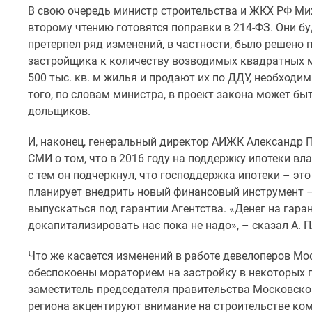
новостроек
В свою очередь министр строительства и ЖКХ РФ Ми
Эксперты
второму чтению готовятся поправки в 214-ФЗ. Они бу
и
претерпел ряд изменений, в частности, было решено
авторы
О
застройщика к количеству возводимых квадратных ме
проекте
500 тыс. кв. м жилья и продают их по ДДУ, необходим
Контакты
того, по словам министра, в проект закона может б
Реклама
дольщиков.
на
сайте
И, наконец, генеральный директор АИЖК Александр 
Vk
Дзен
СМИ о том, что в 2016 году на поддержку ипотеки вл
Машино-
с тем он подчеркнул, что господдержка ипотеки – э
места
планирует внедрить новый финансовый инструмент –
Апартаменты
выпускаться под гарантии Агентства. «Денег на гар
#траншевая
докапитализировать нас пока не надо», – сказал А. П
ипотека
#рассрочка
ИТ-
Что же касается изменений в работе девелоперов Мо
ипотека
обеспокоены мораторием на застройку в некоторых 
Квартиры
заместитель председателя правительства Московско
со
региона акцентируют внимание на строительстве ко
скидками