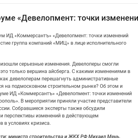
руме «Девелопмент: точки изменени
рум ИД «Коммерсантъ» «Девелопмент: точки изменений
астие группа компаний «МИЦ» в лице исполнительного
оизошли серьезные изменения. Девелоперы смогли
 это только вершина айсберга. С какими изменениями в
, как девелоперам перешагнуть административные
ся на подмосковном строительном рынке? Об этом и
руме ИД «Коммерсантъ» «Девелопмент: точки изменений
трополь». В мероприятии приняли участие представители
ссии. Собравшиеся эксперты также обсудили
и перспективы изменений в действующем
в в условиях кризиса.
сти: министр строительства и ЖКХ РФ Михаил Мень,