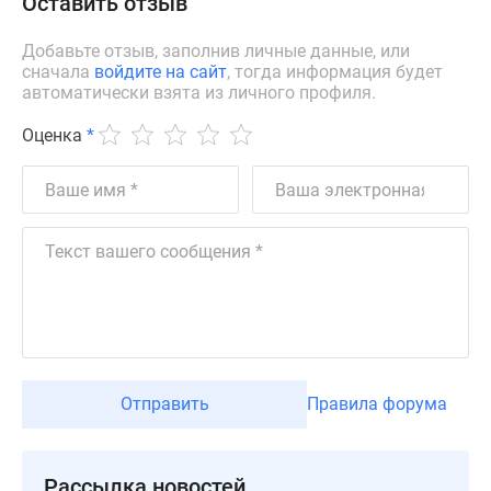
Оставить отзыв
Дзен
Машино-
Добавьте отзыв, заполнив личные данные, или
сначала
войдите на сайт
, тогда информация будет
места
автоматически взята из личного профиля.
Апартаменты
#траншевая
Оценка
*
ипотека
#рассрочка
ИТ-
ипотека
Квартиры
со
скидками
до
41%
Видео
Отправить
Правила форума
360°
новостроек
Субсидированная
Рассылка новостей