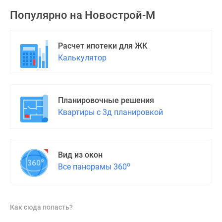
Дома
Популярно на
Новострой-М
и
коттеджи
Коттеджные
Расчет ипотеки для ЖК
поселки
Калькулятор
в
Новой
Москве
Планировочные решения
Готовые
Квартиры с 3д планировкой
коттеджные
поселки
Строящиеся
коттеджные
Вид из окон
поселки
о
Все панорамы 360
Коттеджные
поселки
в
Как сюда попасть?
лесу
Коттеджные