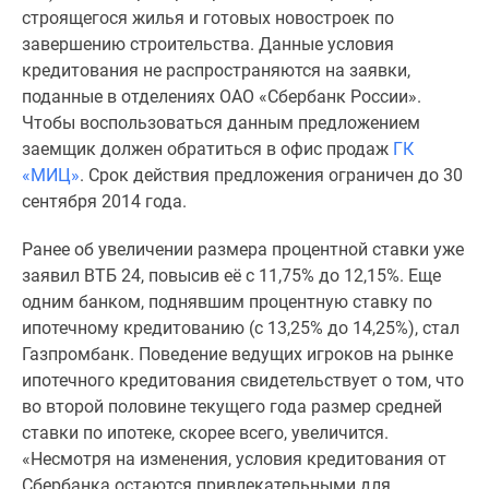
1-
строящегося жилья и готовых новостроек по
комнатные
завершению строительства. Данные условия
2-
кредитования не распространяются на заявки,
комнатные
поданные в отделениях ОАО «Сбербанк России».
3-
Чтобы воспользоваться данным предложением
комнатные
заемщик должен обратиться в офис продаж
ГК
Квартиры
«МИЦ»
. Срок действия предложения ограничен до 30
на
сентября 2014 года.
карте
Ипотечный
Ранее об увеличении размера процентной ставки уже
калькулятор
заявил ВТБ 24, повысив её с 11,75% до 12,15%. Еще
Семейная
одним банком, поднявшим процентную ставку по
ипотека
ипотечному кредитованию (с 13,25% до 14,25%), стал
Военная
Газпромбанк. Поведение ведущих игроков на рынке
ипотека
ипотечного кредитования свидетельствует о том, что
Банки
во второй половине текущего года размер средней
и
ставки по ипотеке, скорее всего, увеличится.
программы
«Несмотря на изменения, условия кредитования от
Медиа
Сбербанка остаются привлекательными для