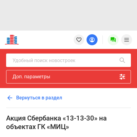
Новостройки
Квартиры
Ипотека
Новостройки
Удобный поиск новостроек
Москвы
Новостройки
Доп. параметры
Подмосковья
Новостройки
Новой
Вернуться в раздел
Москвы
Готовые
новостройки
Акция Сбербанка «13-13-30» на
Новостройки
объектах ГК «МИЦ»
на
карте