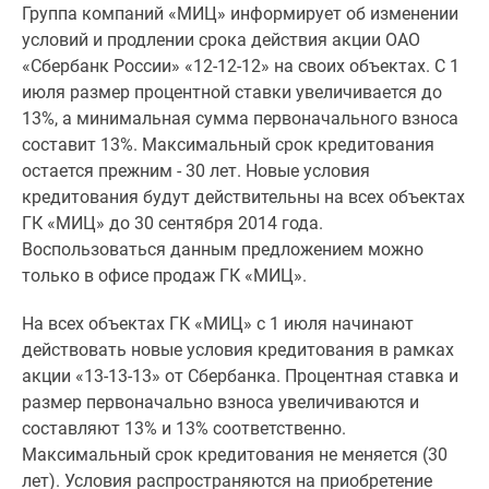
Группа компаний «МИЦ» информирует об изменении
Специальные
условий и продлении срока действия акции ОАО
предложения
«Сбербанк России» «12-12-12» на своих объектах. С 1
Коммерческие
июля размер процентной ставки увеличивается до
помещения
13%, а минимальная сумма первоначального взноса
Продавцы
составит 13%. Максимальный срок кредитования
и
остается прежним - 30 лет. Новые условия
застройщики
кредитования будут действительны на всех объектах
Панорамы
ГК «МИЦ» до 30 сентября 2014 года.
новостроек
Воспользоваться данным предложением можно
Видеообзор
только в офисе продаж ГК «МИЦ».
новостроек
Экспертиза
На всех объектах ГК «МИЦ» с 1 июля начинают
новостроек
действовать новые условия кредитования в рамках
Экология
акции «13-13-13» от Сбербанка. Процентная ставка и
Москвы
размер первоначально взноса увеличиваются и
и
составляют 13% и 13% соответственно.
Подмосковья
Максимальный срок кредитования не меняется (30
Студии
лет). Условия распространяются на приобретение