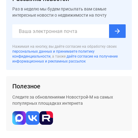
застройщиком
Rutube
Раз в неделю мы будем присылать вам самые
интересные новости о недвижимости на почту
Поиск
дома
в
Москве
Программа
Нажимая на кнопку, вы даёте согласие на обработку своих
персональных данных и принимаете политику
реновации
конфиденциальности
, а также
даёте согласие на получение
в
информационных и рекламных рассылок
Москве
Новостройки
премиум-
Полезное
класса
Следите за обновлениями Новострой-М на самых
Новостройки
популярных площадках интернета
бизнес-
класса
Рассрочка
Траншевая
ипотека