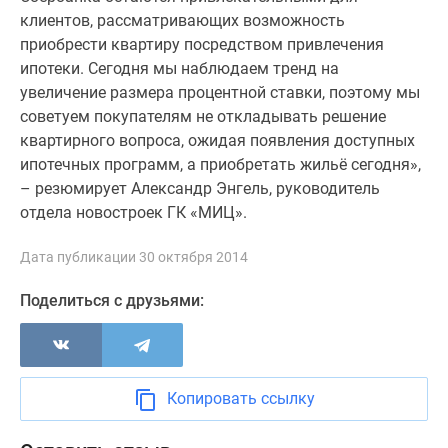
Новости
клиентов, рассматривающих возможность
недвижимости
приобрести квартиру посредством привлечения
Мнение
ипотеки. Сегодня мы наблюдаем тренд на
эксперта
увеличение размера процентной ставки, поэтому мы
Аналитика
советуем покупателям не откладывать решение
рынка
квартирного вопроса, ожидая появления доступных
Покупателю
ипотечных программ, а приобретать жильё сегодня»,
Экспертиза
– резюмирует Александр Энгель, руководитель
новостроек
отдела новостроек ГК «МИЦ».
Эксперты
и
Дата публикации 30 октября 2014
авторы
Поделиться с друзьями:
О
проекте
Контакты
Реклама
на
Копировать ссылку
сайте
Vk