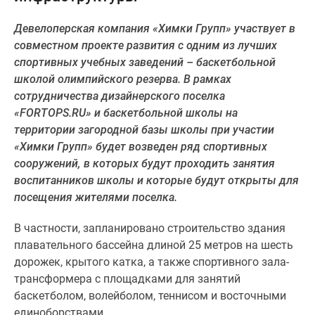
Специальные
Девелоперская компания «Химки Групп» участвует в
предложения
совместном проекте развития с одним из лучших
Коммерческие
спортивных учебных заведений – баскетбольной
помещения
школой олимпийского резерва. В рамках
Продавцы
сотрудничества дизайнерского поселка
и
«FORTOPS.RU» и баскетбольной школы на
застройщики
территории загородной базы школы при участии
Панорамы
«Химки Групп» будет возведен ряд спортивных
новостроек
сооружений, в которых будут проходить занятия
Видеообзор
воспитанников школы и которые будут открыты для
новостроек
посещения жителями поселка.
Экспертиза
новостроек
В частности, запланировано строительство здания
Экология
плавательного бассейна длиной 25 метров на шесть
Москвы
дорожек, крытого катка, а также спортивного зала-
и
трансформера с площадками для занятий
Подмосковья
баскетболом, волейболом, теннисом и восточными
Студии
единоборствами.