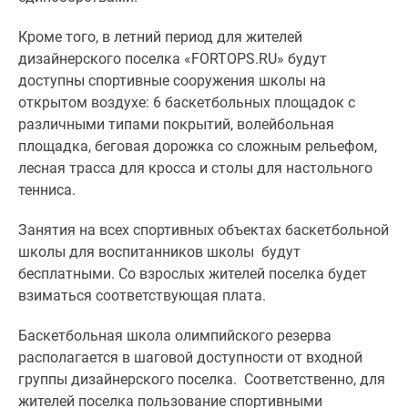
1-
комнатные
Кроме того, в летний период для жителей
2-
дизайнерского поселка «FORTOPS.RU» будут
комнатные
доступны спортивные сооружения школы на
3-
открытом воздухе: 6 баскетбольных площадок с
комнатные
различными типами покрытий, волейбольная
Квартиры
площадка, беговая дорожка со сложным рельефом,
на
лесная трасса для кросса и столы для настольного
карте
тенниса.
Ипотечный
калькулятор
Занятия на всех спортивных объектах баскетбольной
Семейная
школы для воспитанников школы будут
ипотека
бесплатными. Со взрослых жителей поселка будет
Военная
взиматься соответствующая плата.
ипотека
Банки
Баскетбольная школа олимпийского резерва
и
располагается в шаговой доступности от входной
программы
группы дизайнерского поселка. Соответственно, для
Медиа
жителей поселка пользование спортивными