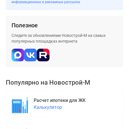
информационных и рекламных рассылок
Дома
и
коттеджи
Полезное
Коттеджные
поселки
Следите за обновлениями Новострой-М на самых
в
популярных площадках интернета
Новой
Москве
Готовые
коттеджные
поселки
Строящиеся
Популярно на
Новострой-М
коттеджные
поселки
Расчет ипотеки для ЖК
Коттеджные
Калькулятор
поселки
в
лесу
Коттеджные