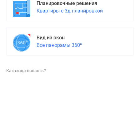
Планировочные решения
поселки
Квартиры с 3д планировкой
у
водоема
Коттеджные
поселки
Вид из окон
в
о
Все панорамы 360
ипотеку
Бизнес-
центры
Как сюда попасть?
Коттеджи
Скидки
и
акции
Макс