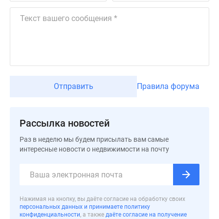
застройщиком
Rutube
Поиск
дома
в
Москве
Программа
реновации
Отправить
Правила форума
в
Москве
Новостройки
Рассылка новостей
премиум-
Раз в неделю мы будем присылать вам самые
класса
интересные новости о недвижимости на почту
Новостройки
бизнес-
класса
Рассрочка
Нажимая на кнопку, вы даёте согласие на обработку своих
Траншевая
персональных данных и принимаете политику
ипотека
конфиденциальности
, а также
даёте согласие на получение