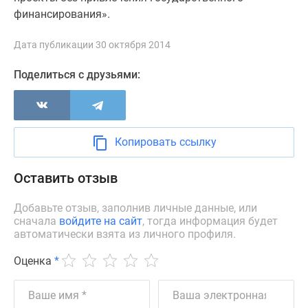
финансирования».
Дзен
Машино-
Дата публикации 30 октября 2014
места
Апартаменты
Поделиться с друзьями:
#траншевая
ипотека
#рассрочка
ИТ-
Копировать ссылку
ипотека
Квартиры
Оставить отзыв
со
скидками
Добавьте отзыв, заполнив личные данные, или
до
сначала
войдите на сайт
, тогда информация будет
41%
автоматически взята из личного профиля.
Видео
Оценка
*
360°
новостроек
Субсидированная