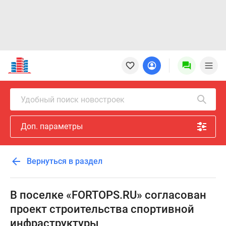
Новостройки
Квартиры
Ипотека
Новостройки
Удобный поиск новостроек
Москвы
Новостройки
Доп. параметры
Подмосковья
Новостройки
Новой
Вернуться в раздел
Москвы
Готовые
новостройки
В поселке «FORTOPS.RU» согласован
Новостройки
проект строительства спортивной
на
инфраструктуры
карте