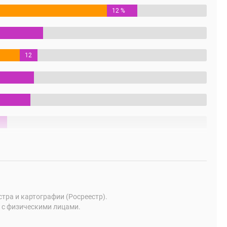
12 %
12
%
ра и картографии (Росреестр).
 с физическими лицами.