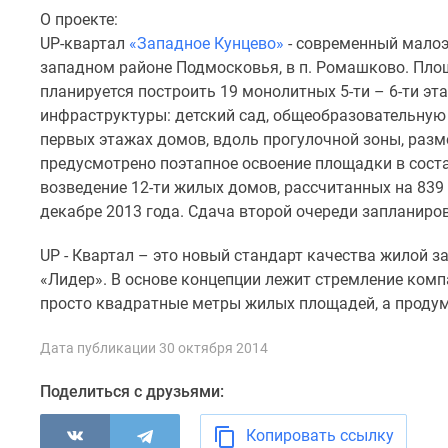
комнатные
О проекте:
Квартиры
UP-квартал
«Западное Кунцево»
- современный мало
на
западном районе Подмосковья, в п. Ромашково. Площ
карте
планируется построить 19 монолитных 5-ти – 6-ти э
Ипотечный
калькулятор
инфраструктуры: детский сад, общеобразовательную
Семейная
первых этажах домов, вдоль прогулочной зоны, разм
ипотека
предусмотрено поэтапное освоение площадки в соста
Военная
возведение 12-ти жилых домов, рассчитанных на 839
ипотека
декабре 2013 года. Сдача второй очереди запланирова
Банки
и
программы
UP - Квартал – это новый стандарт качества жилой 
Медиа
«Лидер». В основе концепции лежит стремление ком
Новости
просто квадратные метры жилых площадей, а проду
недвижимости
Мнение
Дата публикации 30 октября 2014
эксперта
Аналитика
Поделиться с друзьями:
рынка
Покупателю
Экспертиза
Копировать ссылку