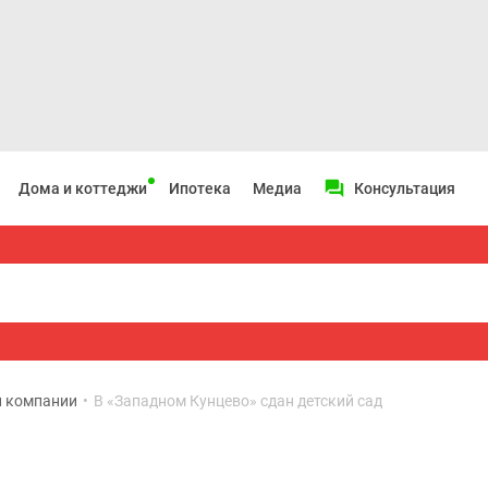
Дома и коттеджи
Ипотека
Медиа
Консультация
и компании
•
В «Западном Кунцево» сдан детский сад