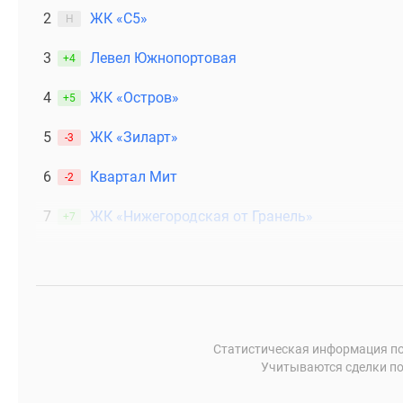
Рассрочка
2
ЖК «С5»
Н
Траншевая
ипотека
3
Левел Южнопортовая
+4
Дома
и
4
ЖК «Остров»
коттеджи
+5
Коттеджные
поселки
5
ЖК «Зиларт»
-3
в
Новой
6
Квартал Мит
-2
Москве
Готовые
7
ЖК «Нижегородская от Гранель»
+7
коттеджные
поселки
Строящиеся
коттеджные
поселки
Коттеджные
поселки
в
Статистическая информация по
лесу
Учитываются сделки по
Коттеджные