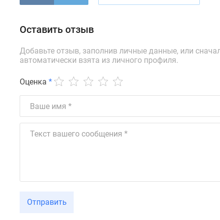
новостроек
Эксперты
и
Оставить отзыв
авторы
О
Добавьте отзыв, заполнив личные данные, или снача
проекте
автоматически взята из личного профиля.
Контакты
Реклама
на
Оценка
*
сайте
Vk
Дзен
Машино-
места
Апартаменты
#траншевая
ипотека
#рассрочка
ИТ-
ипотека
Квартиры
Отправить
со
скидками