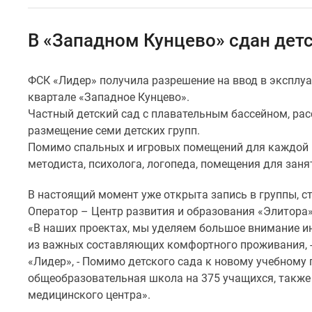
Специальные
предложения
Коммерческие
В «Западном Кунцево» сдан дет
помещения
Продавцы
и
ФСК «Лидер» получила разрешение на ввод в эксплу
застройщики
квартале «Западное Кунцево».
Панорамы
новостроек
Частный детский сад с плавательным бассейном, рас
Видеообзор
размещение семи детских групп.
новостроек
Помимо спальных и игровых помещений для каждой 
Экспертиза
методиста, психолога, логопеда, помещения для заня
новостроек
Экология
В настоящий момент уже открыта запись в группы, ст
Москвы
и
Оператор – Центр развития и образования «Элитора»
Подмосковья
«В наших проектах, мы уделяем большое внимание и
Студии
из важных составляющих комфортного проживания, -
1-
«Лидер», - Помимо детского сада к новому учебному 
комнатные
общеобразовательная школа на 375 учащихся, также
2-
комнатные
медицинского центра».
3-