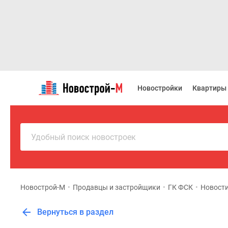
Новостройки
Квартиры
Новостройки
Квартиры
Ипотека
Новостройки
Москвы
Новостройки
Подмосковья
Удобный поиск новостроек
Новостройки
Новой
Москвы
Готовые
новостройки
Новострой-М
•
Продавцы и застройщики
•
ГК ФСК
•
Новост
Новостройки
на
Вернуться в раздел
карте