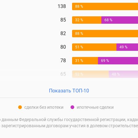
138
88 %
85
32 %
68 %
82
88 %
80
51 %
49 %
78
31 %
69 %
65
52 %
48 %
Показать ТОП-10
сделки без ипотеки
ипотечные сделки
 данным Федеральной службы государственной регистрации, кадаст
 зарегистрированным договорам участия в долевом строительстве