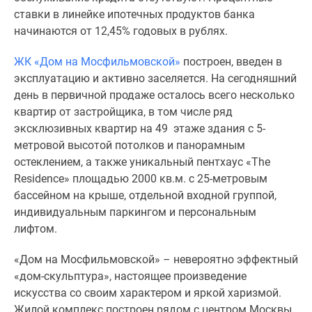
1-
ставки в линейке ипотечных продуктов банка
комнатные
начинаются от 12,45% годовых в рублях.
2-
комнатные
ЖК «Дом на Мосфильмовской»
построен, введен в
3-
эксплуатацию и активно заселяется. На сегодняшний
комнатные
день в первичной продаже осталось всего несколько
Квартиры
квартир от застройщика, в том числе ряд
на
эксклюзивных квартир на 49 этаже здания с 5-
карте
метровой высотой потолков и панорамным
Ипотечный
остеклением, а также уникальный пентхаус «The
калькулятор
Residence» площадью 2000 кв.м. с 25-метровым
Семейная
бассейном на крыше, отдельной входной группой,
ипотека
индивидуальным паркингом и персональным
Военная
лифтом.
ипотека
Банки
«Дом на Мосфильмовской» – невероятно эффектный
и
«дом-скульптура», настоящее произведение
программы
искусства со своим характером и яркой харизмой.
Медиа
Жилой комплекс построен рядом с центром Москвы