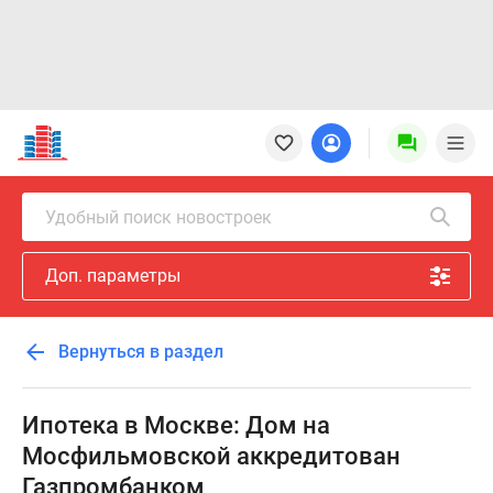
Новостройки
Квартиры
Ипотека
Новостройки
Удобный поиск новостроек
Москвы
Новостройки
Доп. параметры
Подмосковья
Новостройки
Новой
Вернуться в раздел
Москвы
Готовые
новостройки
Ипотека в Москве: Дом на
Новостройки
Мосфильмовской аккредитован
на
Газпромбанком
карте