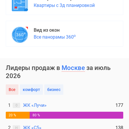
Квартиры с 3д планировкой
поселки
у
водоема
Коттеджные
Вид из окон
поселки
о
Все панорамы 360
в
ипотеку
Бизнес-
центры
Лидеры продаж в
Москве
за июль
Коттеджи
2026
Скидки
и
акции
Все
комфорт
бизнес
Макс
1
ЖК «Лучи»
177
0
20 %
80 %
2
ЖК «С5»
138
Н