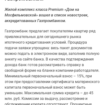
Специальные
Жилой комплекс класса Premium «Дом на
предложения
Мосфильмовской» вошел в список новостроек,
Коммерческие
аккредитованных Газпромбанком.
помещения
Продавцы
Газпромбанк предлагает покупателям квартир ряд
и
привлекательных для сегодняшнего рынка
застройщики
ипотечного кредитования условий. Процедура
Панорамы
подачи заявки упрощена: весь пакет документов
новостроек
можно подать в электронном виде, заполнив полную
Видеообзор
анкету на сайте банка. В качества подтверждения
новостроек
дохода банк готов рассматривать справку в
Экспертиза
свободной форме на бланке компании-работодателя.
новостроек
Минимальный первоначальный взнос – 15%, при
Экология
этом при предоставлении сертификата материнского
Москвы
капитала первоначальный взнос может быть
и
уменьшен. Максимальная сумма кредита – до 45
Подмосковья
млн. руб. Комиссии за выдачу, рассмотрение и
Студии
обслуживание кредита отсутствуют. Процентные