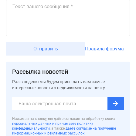
застройщиком
Rutube
Поиск
дома
в
Москве
Программа
Отправить
Правила форума
реновации
в
Москве
Рассылка новостей
Новостройки
премиум-
Раз в неделю мы будем присылать вам самые
интересные новости о недвижимости на почту
класса
Новостройки
бизнес-
класса
Рассрочка
Нажимая на кнопку, вы даёте согласие на обработку своих
персональных данных и принимаете политику
Траншевая
конфиденциальности
, а также
даёте согласие на получение
ипотека
информационных и рекламных рассылок