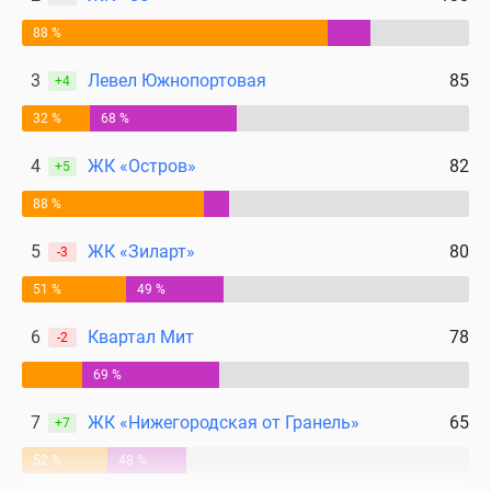
88 %
3
Левел Южнопортовая
85
+4
32 %
68 %
4
ЖК «Остров»
82
+5
88 %
5
ЖК «Зиларт»
80
-3
51 %
49 %
6
Квартал Мит
78
-2
69 %
7
ЖК «Нижегородская от Гранель»
65
+7
52 %
48 %