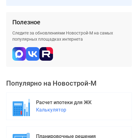
Дома
и
коттеджи
Полезное
Коттеджные
Следите за обновлениями Новострой-М на самых
поселки
популярных площадках интернета
в
Новой
Москве
Готовые
коттеджные
поселки
Популярно на
Новострой-М
Строящиеся
коттеджные
поселки
Расчет ипотеки для ЖК
Коттеджные
Калькулятор
поселки
в
лесу
Планировочные решения
Коттеджные