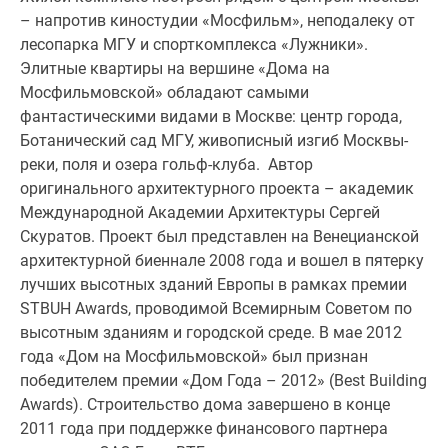
Новости
– напротив киностудии «Мосфильм», неподалеку от
недвижимости
лесопарка МГУ и спорткомплекса «Лужники».
Мнение
Элитные квартиры на вершине «Дома на
эксперта
Мосфильмовской» обладают самыми
Аналитика
фантастическими видами в Москве: центр города,
рынка
Ботанический сад МГУ, живописный изгиб Москвы-
Покупателю
реки, поля и озера гольф-клуба. Автор
Экспертиза
оригинального архитектурного проекта – академик
новостроек
Международной Академии Архитектуры Сергей
Эксперты
Скуратов. Проект был представлен на Венецианской
и
архитектурной биеннале 2008 года и вошел в пятерку
авторы
лучших высотных зданий Европы в рамках премии
О
STBUH Awards, проводимой Всемирным Советом по
проекте
высотным зданиям и городской среде. В мае 2012
Контакты
года «Дом на Мосфильмовской» был признан
Реклама
победителем премии «Дом Года – 2012» (Best Building
на
Awards). Строительство дома завершено в конце
сайте
2011 года при поддержке финансового партнера
Vk