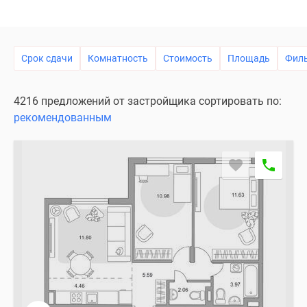
Специальные
предложения
Коммерческие
Срок сдачи
Комнатность
Стоимость
Площадь
Фил
помещения
Продавцы
и
4216 предложений от застройщика сортировать по:
застройщики
рекомендованным
Панорамы
новостроек
Видеообзор
новостроек
Экспертиза
новостроек
Экология
Москвы
и
Подмосковья
Студии