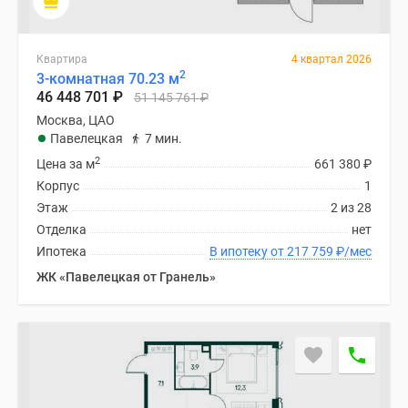
Квартира
4 квартал 2026
2
3-комнатная 70.23 м
46 448 701
₽
51 145 761
₽
Москва, ЦАО
Павелецкая
7 мин.
2
Цена за м
661 380
₽
Корпус
1
Этаж
2 из 28
Отделка
нет
Ипотека
В ипотеку от 217 759
₽
/мес
ЖК «Павелецкая от Гранель»