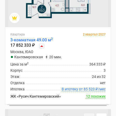
Квартира
2 квартал 2027
2
3-комнатная 49.00 м
17 852 333
₽
Москва, ЮАО
Кантемировская
20 мин.
2
Цена за м
364 333
₽
Корпус
3
Этаж
24 из 32
Отделка
нет
Ипотека
В ипотеку от 85 520
₽
/мес
ЖК «Русич Кантемировский»
12 похожих