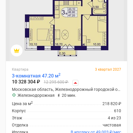
Новости
недвижимости
Мнение
эксперта
Аналитика
рынка
Покупателю
Экспертиза
новостроек
Эксперты
Квартира
3 квартал 2027
2
и
3-комнатная 47.20 м
10 328 304
₽
12 295 600
₽
авторы
О
Московская область, Железнодорожный городской округ
Железнодорожная
20 мин.
проекте
2
Контакты
Цена за м
218 820
₽
Реклама
Корпус
610
на
Этаж
4 из 23
сайте
Отделка
чистовая
Vk
Ипотека
В ипотеку от 49 003
₽
/мес