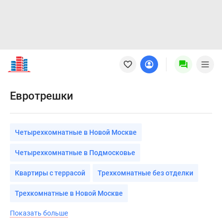
Новостройки
Квартиры
Ипотека
Новостройки
Евротрешки
Москвы
Новостройки
Подмосковья
Четырехкомнатные в Новой Москве
Новостройки
Новой
Четырехкомнатные в Подмосковье
Москвы
Готовые
Квартиры с террасой
Трехкомнатные без отделки
новостройки
Трехкомнатные в Новой Москве
Новостройки
на
Показать больше
карте