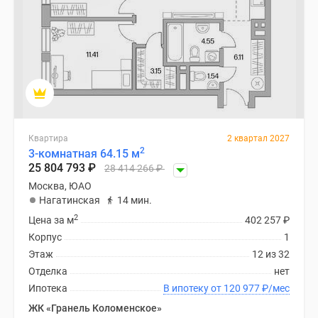
Квартира
2 квартал 2027
2
3-комнатная 64.15 м
25 804 793
₽
28 414 266
₽
Москва, ЮАО
Нагатинская
14 мин.
2
Цена за м
402 257
₽
Корпус
1
Этаж
12 из 32
Отделка
нет
Ипотека
В ипотеку от 120 977
₽
/мес
ЖК «Гранель Коломенское»