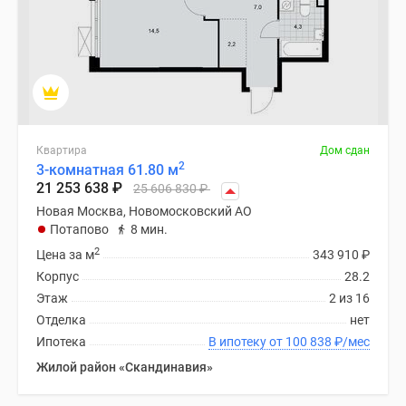
Квартира
Дом сдан
2
3-комнатная 61.80 м
21 253 638
₽
25 606 830
₽
Новая Москва, Новомосковский АО
Потапово
8 мин.
2
Цена за м
343 910
₽
Корпус
28.2
Этаж
2 из 16
Отделка
нет
Ипотека
В ипотеку от 100 838
₽
/мес
Жилой район «Скандинавия»