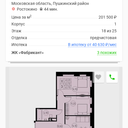
застройщиком
Московская область, Пушкинский район
Rutube
Ростокино
44 мин.
Поиск
2
Цена за м
201 500
₽
дома
Корпус
1
в
Этаж
18 из 25
Москве
Отделка
предчистовая
Программа
Ипотека
В ипотеку от 40 630
₽
/мес
реновации
ЖК «Фабрикант»
3 похожих
в
Москве
Новостройки
премиум-
класса
Новостройки
бизнес-
класса
Рассрочка
Траншевая
ипотека