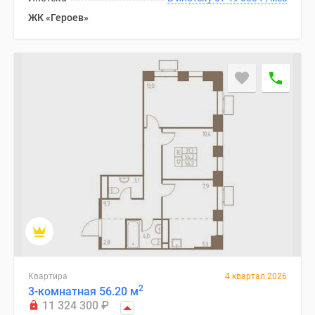
Дзен
ЖК «Героев»
Машино-
места
Апартаменты
#траншевая
ипотека
#рассрочка
ИТ-
ипотека
Квартиры
со
скидками
до
41%
Видео
360°
Квартира
4 квартал 2026
новостроек
2
3-комнатная 56.20 м
Субсидированная
11 324 300
₽