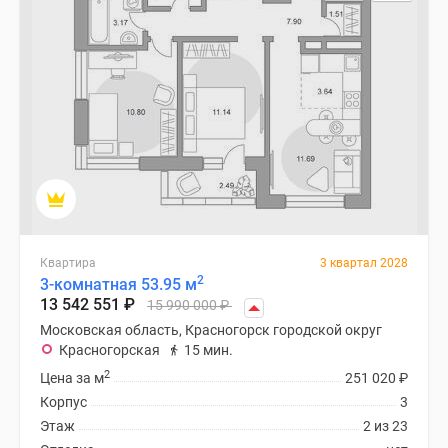
поселки
у
водоема
Коттеджные
поселки
в
ипотеку
Бизнес-
центры
Коттеджи
Скидки
Квартира
3 квартал 2028
2
3-комнатная 53.95 м
и
13 542 551
₽
15 990 000
₽
акции
Московская область, Красногорск городской округ
Макс
Красногорская
15 мин.
2
Цена за м
251 020
₽
Корпус
3
Этаж
2 из 23