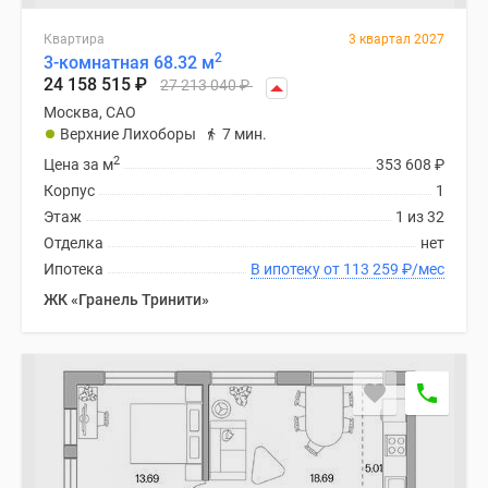
Квартира
3 квартал 2027
2
3-комнатная 68.32 м
24 158 515
₽
27 213 040
₽
Москва, САО
Верхние Лихоборы
7 мин.
2
Цена за м
353 608
₽
Корпус
1
Этаж
1 из 32
Отделка
нет
Ипотека
В ипотеку от 113 259
₽
/мес
ЖК «Гранель Тринити»