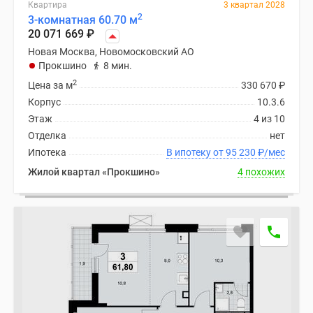
Квартира
3 квартал 2028
2
3-комнатная 60.70 м
20 071 669
₽
Новая Москва, Новомосковский АО
Прокшино
8 мин.
2
Цена за м
330 670
₽
Корпус
10.3.6
Этаж
4 из 10
Отделка
нет
Ипотека
В ипотеку от 95 230
₽
/мес
Жилой квартал «Прокшино»
4 похожих