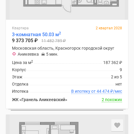
Квартира
2 квартал 2028
2
3-комнатная 50.03 м
9 373 705
₽
11 482 789
₽
Московская область, Красногорск городской округ
Аникеевка
5 мин.
2
Цена за м
187 362
₽
Корпус
9
Этаж
2 из 5
Отделка
нет
Ипотека
В ипотеку от 44 474
₽
/мес
ЖК «Гранель Аникеевский»
2 похожих