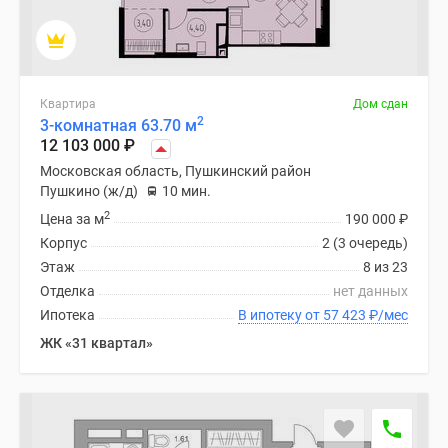
Дома
и
коттеджи
Коттеджные
Квартира
Дом сдан
поселки
2
3-комнатная 63.70 м
в
12 103 000
₽
Новой
Московская область, Пушкинский район
Москве
Пушкино (ж/д)
10 мин.
Готовые
2
Цена за м
190 000
₽
коттеджные
Корпус
2 (3 очередь)
поселки
Этаж
8 из 23
Строящиеся
Отделка
нет данных
коттеджные
Ипотека
В ипотеку от 57 423
₽
/мес
поселки
ЖК «31 квартал»
Коттеджные
поселки
в
лесу
Коттеджные