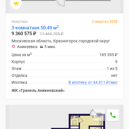
1-
комнатные
2-
Квартира
2 квартал 2028
комнатные
2
3-комнатная 50.49 м
3-
9 360 575
₽
11 466 705
₽
комнатные
Московская область, Красногорск городской округ
Квартиры
Аникеевка
5 мин.
на
2
Цена за м
185 395
₽
карте
Корпус
9
Ипотечный
Этаж
1 из 5
калькулятор
Отделка
нет
Семейная
Ипотека
В ипотеку от 44 411
₽
/мес
ипотека
ЖК «Гранель Аникеевский»
Военная
ипотека
Банки
и
программы
Медиа