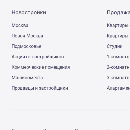
поселки
у
водоема
Новостройки
Продажа
Коттеджные
поселки
Москва
Квартиры 
в
ипотеку
Новая Москва
Квартиры
Бизнес-
Подмосковье
Студии
центры
Коттеджи
Акции от застройщиков
1-комнат
Скидки
и
Коммерческие помещения
2-комнат
акции
Макс
Машиноместа
3-комнат
Продавцы и застройщики
Апартаме