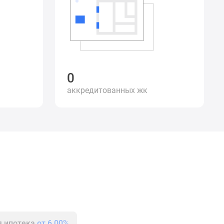
0
аккредитованных жк
я ипотека
от 6.00%