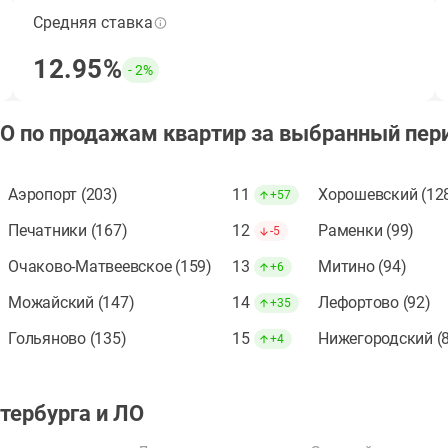
Средняя ставка
Средняя ставка по ипотеке за период, кроме
субсидированных застройщиком.
12.95%
- 2%
Открыть подборку ЖК
ЛО по продажам квартир за выбранный пер
Аэропорт (203)
11
Хорошевский (12
+57
Печатники (167)
12
Раменки (99)
-5
Очаково-Матвеевское (159)
13
Митино (94)
+6
Можайский (147)
14
Лефортово (92)
+35
Гольяново (135)
15
Нижегородский (
+4
тербурга и ЛО