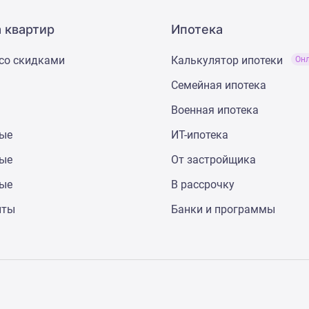
 квартир
Ипотека
со скидками
Калькулятор ипотеки
Он
Семейная ипотека
Военная ипотека
ные
ИТ-ипотека
ные
От застройщика
ные
В рассрочку
нты
Банки и программы