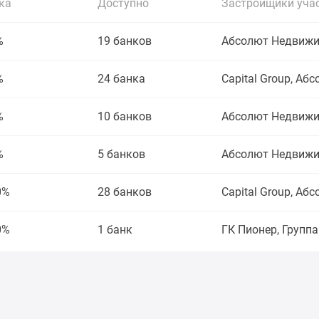
ка
Доступно
Застройщики уча
%
19 банков
Абсолют Недвижим
%
24 банка
Capital Group, А
%
10 банков
Абсолют Недвижим
%
5 банков
Абсолют Недвижим
0%
28 банков
Capital Group, А
0%
1 банк
ГК Пионер, Группа