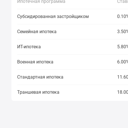
Ипотечная программа
Став
Рассрочка
Траншевая
ипотека
Субсидированная застройщиком
0.10
Дома
и
коттеджи
Семейная ипотека
3.50
Коттеджные
поселки
ИТ-ипотека
5.80
в
Новой
Москве
Военная ипотека
6.00
Готовые
коттеджные
поселки
Стандартная ипотека
11.6
Строящиеся
коттеджные
Траншевая ипотека
18.0
поселки
Коттеджные
поселки
в
лесу
Коттеджные