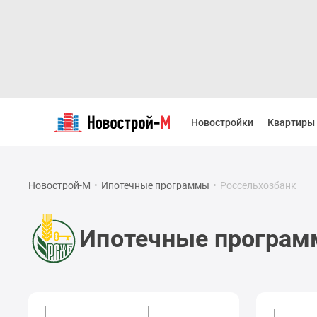
Новостройки
Квартиры
Новостройки
Квартиры
Ипотека
Новостройки
Москвы
Новостройки
Новострой-М
•
Ипотечные программы
•
Россельхозбанк
Подмосковья
Новостройки
Новой
Ипотечные програм
Москвы
Готовые
новостройки
Новостройки
на
карте