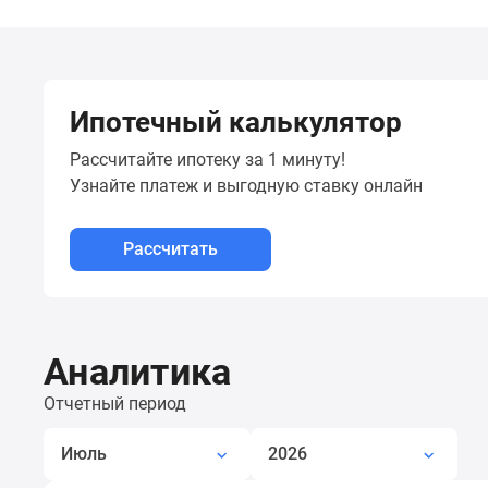
новостроек
Эксперты
и
авторы
О
проекте
Ипотечный калькулятор
Контакты
Реклама
Рассчитайте ипотеку за 1 минуту!
на
Узнайте платеж
и выгодную ставку онлайн
сайте
Vk
Дзен
Рассчитать
Машино-
места
Апартаменты
#траншевая
ипотека
Аналитика
#рассрочка
ИТ-
Отчетный период
ипотека
Квартиры
Июль
2026
со
скидками