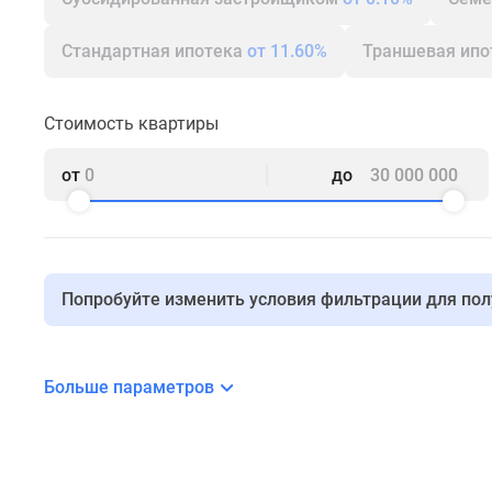
комнатные
Квартиры
Стандартная ипотека
от 11.60%
Траншевая ип
на
карте
Ипотечный
Стоимость квартиры
калькулятор
Семейная
ипотека
от
до
Военная
ипотека
Банки
и
программы
Попробуйте изменить условия фильтрации для по
Медиа
Новости
недвижимости
Мнение
Больше параметров
эксперта
Аналитика
рынка
Покупателю
Экспертиза