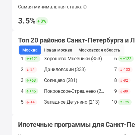
до
Самая минимальная ставка
Наименьшая ставка по ипотеке за период,
41%
кроме субсидированных застройщиком.
Видео
3.5%
+ 0%
360°
Подобрать ипотечную программу
новостроек
Субсидированная
Топ 20 районов Санкт-Петербурга и 
застройщиком
Rutube
Москва
Новая москва
Московская область
Поиск
1
Хорошево-Мневники (353)
6
дома
+121
+122
в
2
Даниловский (333)
7
-24
-133
Москве
Программа
3
Солнцево (281)
8
+63
-82
реновации
в
4
Покровское-Стрешнево (225)
9
+46
-89
Москве
Новостройки
5
Западное Дегунино (213)
10
-14
+29
премиум-
класса
Новостройки
Ипотечные программы
для Санкт-Пе
бизнес-
класса