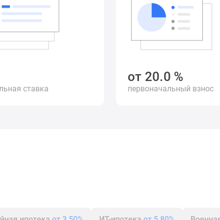
%
от
20.0
%
льная ставка
первоначальный взнос
йная ипотека
от 3.50%
ИТ-ипотека
от 5.80%
Военна