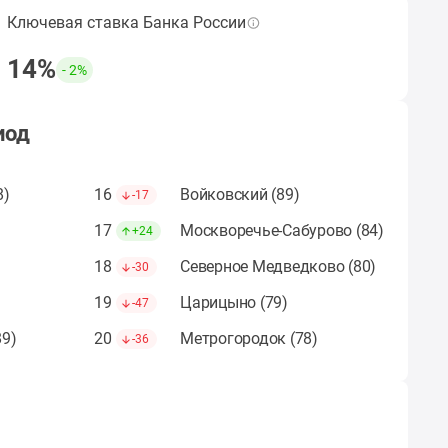
Ключевая ставка Банка России
Величина ключевой ставки ЦБ по итогам
выбранного периода.
14%
- 2%
Рассчитать ипотеку
иод
8)
16
Войковский (89)
-17
17
Москворечье-Сабурово (84)
+24
18
Северное Медведково (80)
-30
19
Царицыно (79)
-47
89)
20
Метрогородок (78)
-36