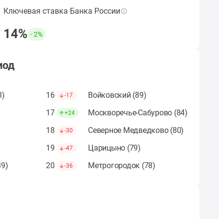
Ключевая ставка Банка России
Величина ключевой ставки ЦБ по итогам
выбранного периода.
14%
- 2%
Рассчитать ипотеку
иод
8)
16
Войковский (89)
-17
17
Москворечье-Сабурово (84)
+24
18
Северное Медведково (80)
-30
19
Царицыно (79)
-47
89)
20
Метрогородок (78)
-36