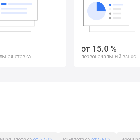
%
от
15.0
%
льная ставка
первоначальный взнос
йная ипотека
от 3.50%
ИТ-ипотека
от 5.80%
Военна