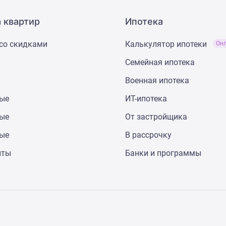
 квартир
Ипотека
со скидками
Калькулятор ипотеки
Он
Семейная ипотека
Военная ипотека
ные
ИТ-ипотека
ные
От застройщика
ные
В рассрочку
нты
Банки и программы