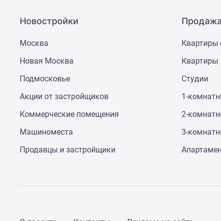
поселки
у
водоема
Новостройки
Продажа
Коттеджные
поселки
Москва
Квартиры 
в
ипотеку
Новая Москва
Квартиры
Бизнес-
Подмосковье
Студии
центры
Коттеджи
Акции от застройщиков
1-комнат
Скидки
и
Коммерческие помещения
2-комнат
акции
Макс
Машиноместа
3-комнат
Продавцы и застройщики
Апартаме