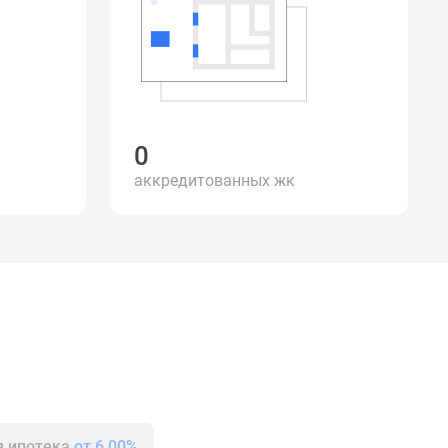
0
аккредитованных жк
я ипотека
от 6.00%