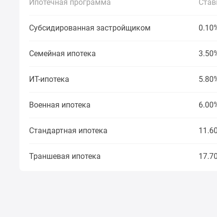
Ипотечная программа
Став
Рассрочка
Траншевая
ипотека
Субсидированная застройщиком
0.10
Дома
и
коттеджи
Семейная ипотека
3.50
Коттеджные
поселки
ИТ-ипотека
5.80
в
Новой
Москве
Военная ипотека
6.00
Готовые
коттеджные
поселки
Стандартная ипотека
11.6
Строящиеся
коттеджные
Траншевая ипотека
17.7
поселки
Коттеджные
поселки
в
лесу
Коттеджные