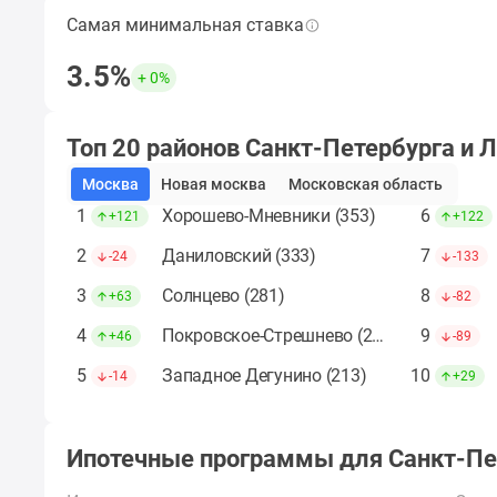
до
Самая минимальная ставка
Наименьшая ставка по ипотеке за период,
41%
кроме субсидированных застройщиком.
Видео
3.5%
+ 0%
360°
Подобрать ипотечную программу
новостроек
Субсидированная
Топ 20 районов Санкт-Петербурга и 
застройщиком
Rutube
Москва
Новая москва
Московская область
Поиск
1
Хорошево-Мневники (353)
6
дома
+121
+122
в
2
Даниловский (333)
7
-24
-133
Москве
Программа
3
Солнцево (281)
8
+63
-82
реновации
в
4
Покровское-Стрешнево (225)
9
+46
-89
Москве
Новостройки
5
Западное Дегунино (213)
10
-14
+29
премиум-
класса
Новостройки
Ипотечные программы
для Санкт-Пе
бизнес-
класса