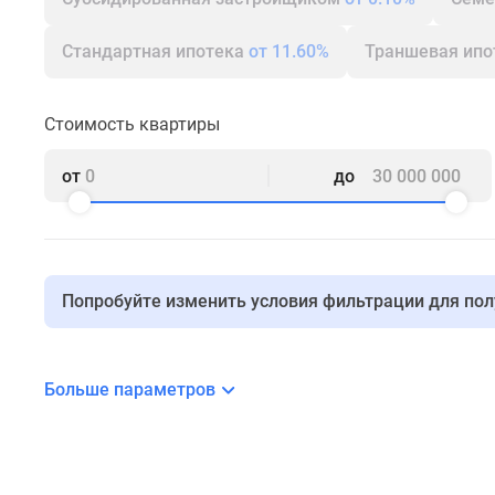
комнатные
Квартиры
Стандартная ипотека
от 11.60%
Траншевая ип
на
карте
Ипотечный
Стоимость квартиры
калькулятор
Семейная
ипотека
от
до
Военная
ипотека
Банки
и
программы
Попробуйте изменить условия фильтрации для по
Медиа
Новости
недвижимости
Мнение
Больше параметров
эксперта
Аналитика
рынка
Покупателю
Экспертиза