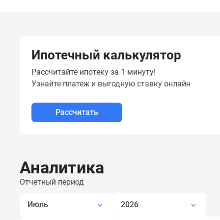
новостроек
Эксперты
и
авторы
О
проекте
Ипотечный калькулятор
Контакты
Реклама
Рассчитайте ипотеку за 1 минуту!
на
Узнайте платеж
и выгодную ставку онлайн
сайте
Vk
Дзен
Рассчитать
Машино-
места
Апартаменты
#траншевая
ипотека
Аналитика
#рассрочка
ИТ-
Отчетный период
ипотека
Квартиры
Июль
2026
со
скидками