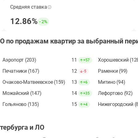
Средняя ставка
Средняя ставка по ипотеке за период, кроме
субсидированных застройщиком.
12.86%
- 2%
Открыть подборку ЖК
ЛО по продажам квартир за выбранный пер
Аэропорт (203)
11
Хорошевский (12
+57
Печатники (167)
12
Раменки (99)
-5
Очаково-Матвеевское (159)
13
Митино (94)
+6
Можайский (147)
14
Лефортово (92)
+35
Гольяново (135)
15
Нижегородский (
+4
тербурга и ЛО