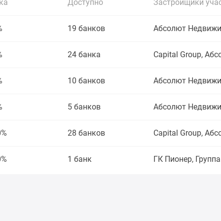
ка
Доступно
Застройщики уча
%
19 банков
Абсолют Недвижим
%
24 банка
Capital Group, А
%
10 банков
Абсолют Недвижим
%
5 банков
Абсолют Недвижим
0%
28 банков
Capital Group, А
0%
1 банк
ГК Пионер, Группа