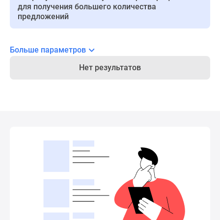
для получения большего количества
Новости
предложений
недвижимости
Мнение
эксперта
Больше параметров
Аналитика
рынка
Нет результатов
Покупателю
Экспертиза
новостроек
Эксперты
и
авторы
О
проекте
Контакты
Реклама
на
сайте
Vk