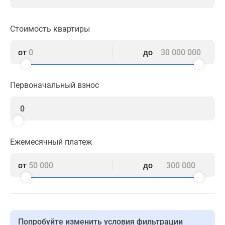
1-
комнатные
2-
Стоимость квартиры
комнатные
3-
от
до
комнатные
Квартиры
Первоначальный взнос
на
карте
Ипотечный
калькулятор
Семейная
Ежемесячный платеж
ипотека
Военная
от
до
ипотека
Банки
и
программы
Медиа
Попробуйте изменить условия фильтрации