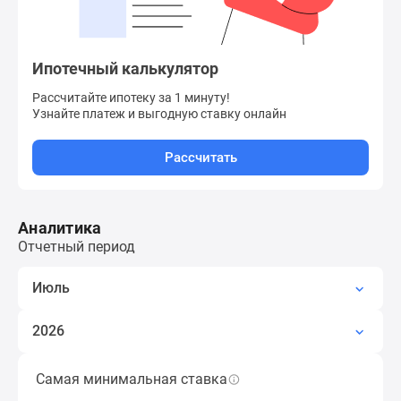
Дзен
Машино-
места
Ипотечный калькулятор
Апартаменты
Рассчитайте ипотеку за 1 минуту!
#траншевая
Узнайте платеж
и выгодную ставку онлайн
ипотека
#рассрочка
Рассчитать
ИТ-
ипотека
Квартиры
Аналитика
со
Отчетный период
скидками
до
Июль
41%
Видео
2026
360°
новостроек
Самая минимальная ставка
Наименьшая ставка по ипотеке за период,
Субсидированная
кроме субсидированных застройщиком.