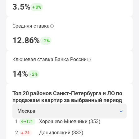
застройщиком
3.5%
+ 0%
Rutube
Подобрать ипотечную программу
Поиск
дома
Средняя ставка
Средняя ставка по ипотеке за период, кроме
в
субсидированных застройщиком.
12.86%
Москве
- 2%
Открыть подборку ЖК
Программа
реновации
Ключевая ставка Банка России
Величина ключевой ставки ЦБ по итогам
в
выбранного периода.
Москве
14%
- 2%
Новостройки
Рассчитать ипотеку
премиум-
класса
Топ 20 районов Санкт-Петербурга и ЛО по
Новостройки
продажам квартир за выбранный период
бизнес-
Москва
класса
Рассрочка
1
Хорошево-Мневники (353)
+121
Траншевая
2
Даниловский (333)
-24
ипотека