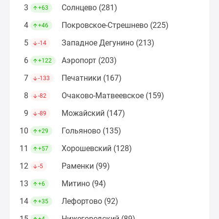
Дома
3
Солнцево (281)
+63
и
4
Покровское-Стрешнево (225)
+46
коттеджи
Коттеджные
5
Западное Дегунино (213)
-14
поселки
6
Аэропорт (203)
+122
в
Новой
7
Печатники (167)
-133
Москве
8
Очаково-Матвеевское (159)
-82
Готовые
коттеджные
9
Можайский (147)
-89
поселки
10
Гольяново (135)
+29
Строящиеся
коттеджные
11
Хорошевский (128)
+57
поселки
12
Раменки (99)
-5
Коттеджные
поселки
13
Митино (94)
+6
в
14
Лефортово (92)
+35
лесу
Коттеджные
15
Нижегородский (89)