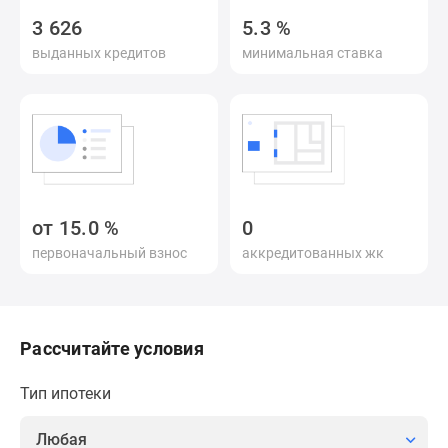
Специальные
3 626
5.3
%
предложения
выданных кредитов
минимальная ставка
Коммерческие
помещения
Продавцы
и
застройщики
Панорамы
новостроек
от
15.0
%
0
Видеообзор
первоначальный взнос
аккредитованных жк
новостроек
Экспертиза
новостроек
Экология
Рассчитайте условия
Москвы
и
Тип ипотеки
Подмосковья
Студии
Любая