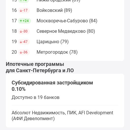
+4
поселки
16
Войковский (89)
-17
у
водоема
17
Москворечье-Сабурово (84)
+24
Коттеджные
18
Северное Медведково (80)
-30
поселки
в
19
Царицыно (79)
-47
ипотеку
20
Метрогородок (78)
-36
Бизнес-
центры
Ипотечные программы
Коттеджи
для Санкт-Петербурга и ЛО
Скидки
Субсидированная застройщиком
и
0.10%
акции
Макс
Доступно в 19 банков
Абсолют Недвижимость, ПИК, AFI Development
(АФИ Девелопмент)