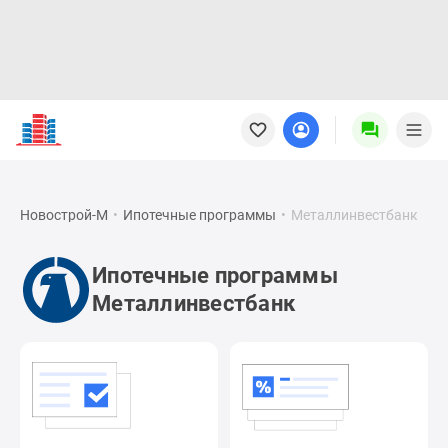
Новостройки
Квартиры
Ипотека
Новостройки
Москвы
Новострой-М
•
Ипотечные программы
•
Металлинвестбанк
Новостройки
Подмосковья
Ипотечные программы
Новостройки
Металлинвестбанк
Новой
Москвы
Готовые
новостройки
Новостройки
на
карте