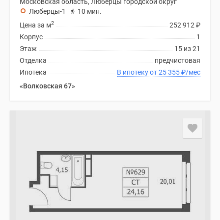
Московская область, Люберцы городской округ
Люберцы-1
10 мин.
2
Цена за м
252 912
₽
Корпус
1
Этаж
15 из 21
Отделка
предчистовая
Ипотека
В ипотеку от 25 355
₽
/мес
«Волковская 67»