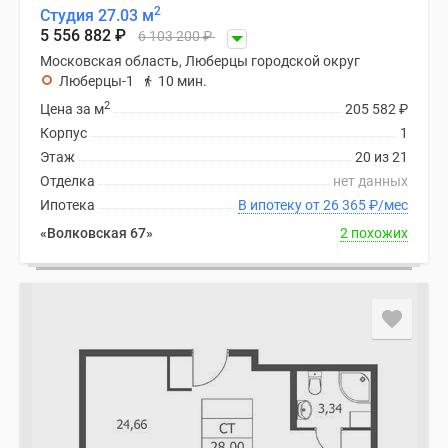
2
Студия 27.03 м
5 556 882
₽
6 103 200
₽
Московская область, Люберцы городской округ
Люберцы-1
10 мин.
2
Цена за м
205 582
₽
Корпус
1
Этаж
20 из 21
Отделка
нет данных
Ипотека
В ипотеку от 26 365
₽
/мес
«Волковская 67»
2 похожих