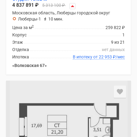
Новости
4 837 891
₽
5 313 100
₽
недвижимости
Московская область, Люберцы городской округ
Мнение
Люберцы-1
10 мин.
эксперта
2
Цена за м
259 822
₽
Аналитика
Корпус
1
рынка
Этаж
9 из 21
Покупателю
Отделка
нет данных
Экспертиза
Ипотека
В ипотеку от 22 953
₽
/мес
новостроек
«Волковская 67»
Эксперты
и
авторы
О
проекте
Контакты
Реклама
на
сайте
Vk