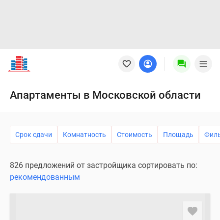
Новостройки
Квартиры
Ипотека
Новостройки
Апартаменты в Московской области
Москвы
Новостройки
Подмосковья
Срок сдачи
Комнатность
Стоимость
Площадь
Фил
Новостройки
Новой
Москвы
826 предложений от застройщика сортировать по:
Готовые
рекомендованным
новостройки
Новостройки
на
карте