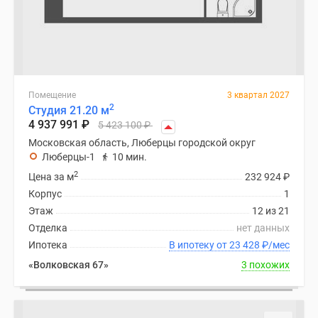
Дзен
Машино-
места
Апартаменты
#траншевая
Помещение
3 квартал 2027
ипотека
2
Студия 21.20 м
#рассрочка
4 937 991
₽
5 423 100
₽
ИТ-
Московская область, Люберцы городской округ
ипотека
Люберцы-1
10 мин.
Квартиры
2
Цена за м
232 924
₽
со
Корпус
1
скидками
Этаж
12 из 21
до
Отделка
нет данных
41%
Ипотека
В ипотеку от 23 428
₽
/мес
Видео
«Волковская 67»
3 похожих
360°
новостроек
Субсидированная