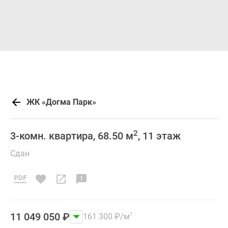
ЖК «Догма Парк»
2
3-комн. квартира, 68.50 м
, 11 этаж
Сдан
11 049 050
₽
161 300
₽
/м
2