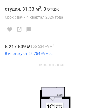
2
студия, 31.33 м
, 3 этаж
Срок сдачи 4 квартал 2026 года
5 217 509
₽
166 534
₽
/м
2
В ипотеку от
24 754
₽
/мес.
обновлено 2 июля