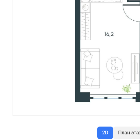
2D
План эт