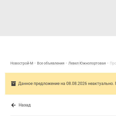
Новостройки
Квартиры
Новострой-М
•
Все объявления
•
Левел Южнопортовая
•
Про
Данное предложение на 08.08.2026 неактуально.
Назад