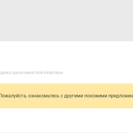
Дома и коттеджи
Ипотека
Медиа
Консультация
дажа однокомнатной квартиры
 Пожалуйста, ознакомьтесь с другими похожими предложе