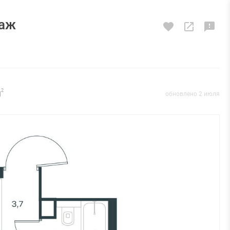
таж
м
2
обновлено 2 июля