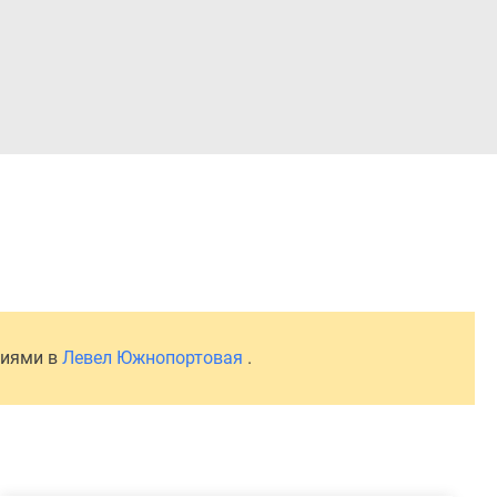
Войти
ниями в
Левел Южнопортовая
.