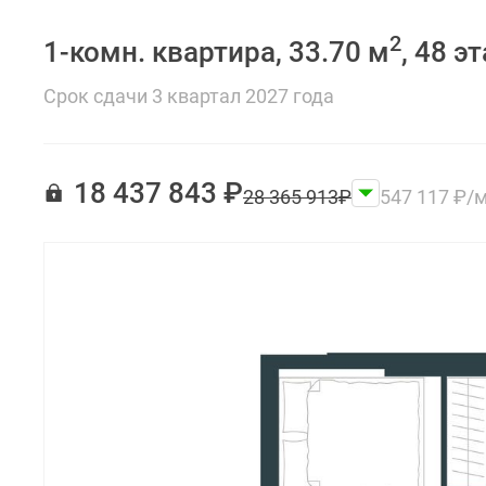
2
1-комн. квартира, 33.70 м
, 48 э
Срок сдачи 3 квартал 2027 года
18 437 843
₽
28 365 913
₽
547 117
₽
/