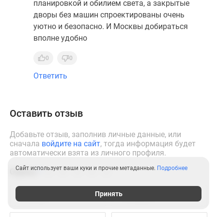
планировкой и обилием света, а закрытые
дворы без машин спроектированы очень
уютно и безопасно. И Москвы добираться
вполне удобно
0
0
Ответить
Оставить отзыв
Добавьте отзыв, заполнив личные данные, или
сначала
войдите на сайт
, тогда информация будет
автоматически взята из личного профиля.
Сайт использует ваши куки и прочие метаданные.
Подробнее
Оценка
*
Принять