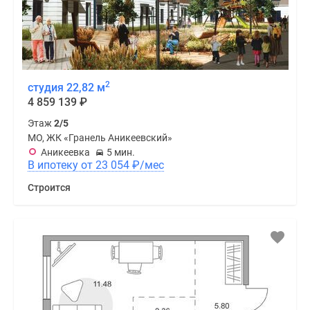
2
студия 22,82 м
4 859 139
₽
Этаж
2/5
МО, ЖК «Гранель Аникеевский»
Аникеевка
5 мин.
В ипотеку от 23 054
₽
/мес
Строится