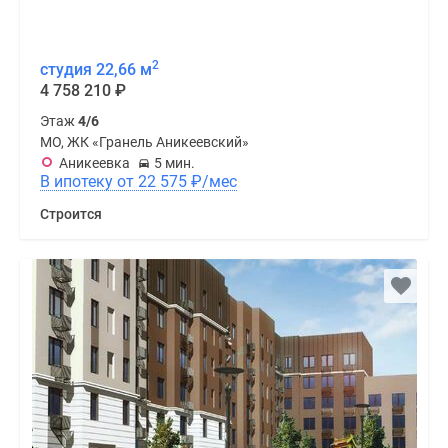
2
студия 22,66 м
4 758 210
₽
Этаж
4/6
МО, ЖК «Гранель Аникеевский»
Аникеевка
5 мин.
В ипотеку от 22 575
₽
/мес
Строится