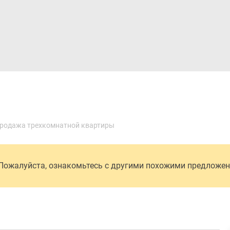
Дома и коттеджи
Ипотека
Медиа
Консультация
родажа трехкомнатной квартиры
 Пожалуйста, ознакомьтесь с другими похожими предложе