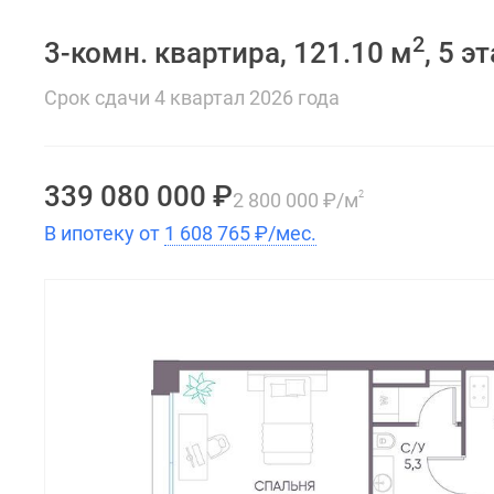
2
3-комн. квартира, 121.10 м
, 5 э
Срок сдачи 4 квартал 2026 года
339 080 000
₽
2 800 000
₽
/м
2
В ипотеку от
1 608 765
₽
/мес.