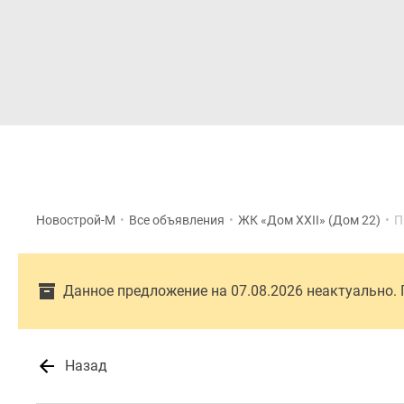
Новостройки
Квартиры
Новострой-М
•
Все объявления
•
ЖК «Дом XXII» (Дом 22)
•
П
Данное предложение на 07.08.2026 неактуально.
Назад