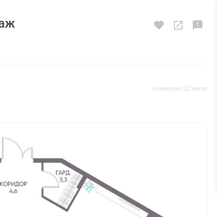
таж
обновлено 22 июля