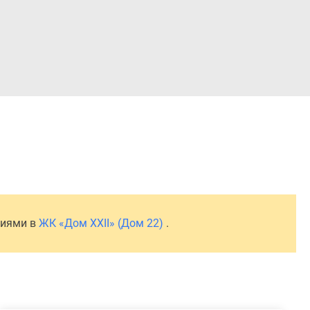
Войти
ниями в
ЖК «Дом XXII» (Дом 22)
.