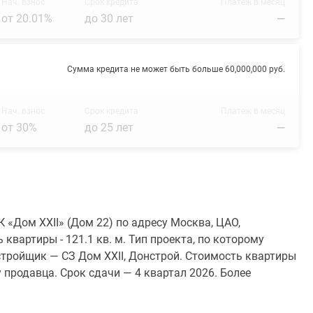
Нач. взнос
Срок кредита
Платеж в месяц
от 20.01%
до 30 лет
—
Сумма кредита не может быть больше 60,000,000 руб.
Нач. взнос
Срок кредита
Платеж в месяц
от 30%
до 25 лет
—
 «Дом XXII» (Дом 22) по адресу Москва, ЦАО,
 квартиры - 121.1 кв. м. Тип проекта, по которому
тройщик — СЗ Дом XXII, Донстрой. Стоимость квартиры
 продавца. Срок сдачи — 4 квартал 2026. Более