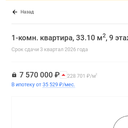
Назад
2
1-комн. квартира, 33.10 м
, 9 эт
Срок сдачи 3 квартал 2026 года
7 570 000
₽
228 701
₽
/м
2
В ипотеку от
35 529
₽
/мес.