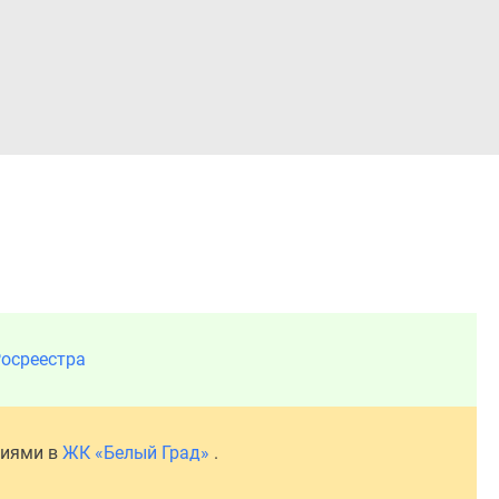
Войти
осреестра
ниями в
ЖК «Белый Град»
.