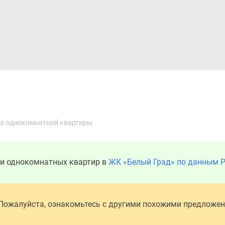
Дома и коттеджи
Ипотека
Медиа
Консультация
а однокомнатной квартиры
ди однокомнатных квартир в
ЖК «Белый Град» по данным Р
 Пожалуйста, ознакомьтесь с другими похожими предложе