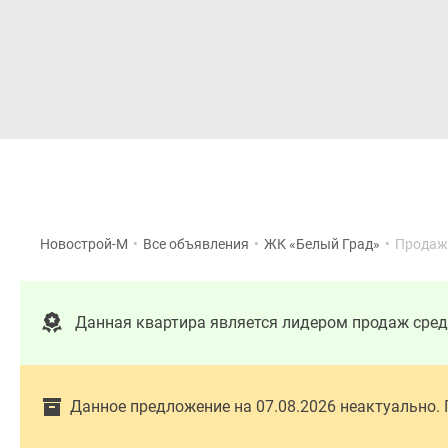
Новостройки
Квартиры
Новострой-М
•
Все объявления
•
ЖК «Белый Град»
•
Продаж
Данная квартира является лидером продаж сре
Данное предложение на 07.08.2026 неактуально.