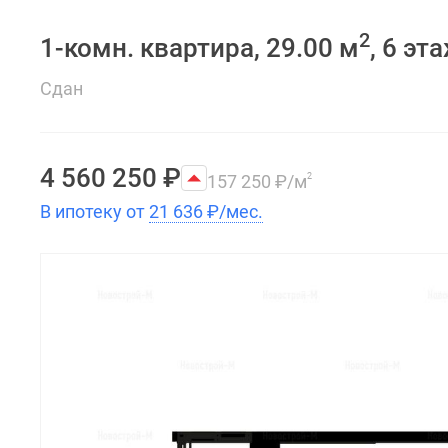
2
1-комн. квартира, 29.00 м
, 6 эт
Сдан
4 560 250
₽
157 250
₽
/м
2
В ипотеку от
21 636
₽
/мес.