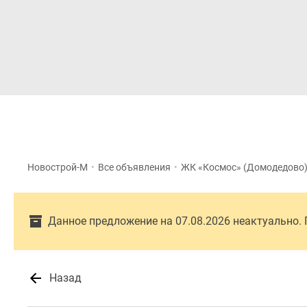
Новостройки
Квартиры
Новострой-М
•
Все объявления
•
ЖК «Космос» (Домодедово
Данное предложение на 07.08.2026 неактуально.
Назад