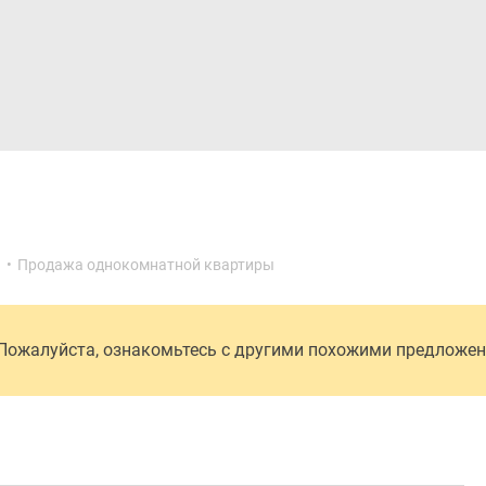
Дома и коттеджи
Ипотека
Медиа
Консультация
)
•
Продажа однокомнатной квартиры
 Пожалуйста, ознакомьтесь с другими похожими предложе