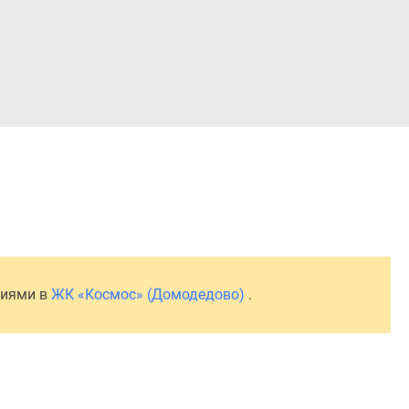
Войти
ниями в
ЖК «Космос» (Домодедово)
.