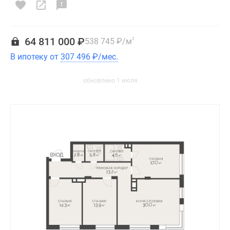
64 811 000
₽
538 745
₽
/м
2
В ипотеку от
307 496
₽
/мес.
обновлено 1 июля