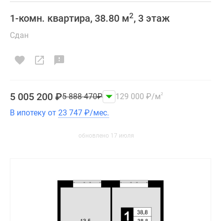
2
1-комн. квартира, 38.80 м
, 3 этаж
Сдан
5 005 200
₽
5 888 470
₽
129 000
₽
/м
2
В ипотеку от
23 747
₽
/мес.
обновлено 17 июля