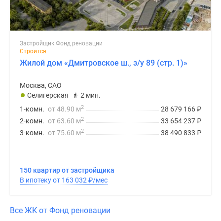
Застройщик Фонд реновации
Строится
Жилой дом «Дмитровское ш., з/у 89 (стр. 1)»
Москва, САО
Селигерская
2 мин.
2
1-комн.
от 48.90 м
28 679 166
₽
2
2-комн.
от 63.60 м
33 654 237
₽
2
3-комн.
от 75.60 м
38 490 833
₽
150 квартир от застройщика
В ипотеку от 163 032
₽
/мес
Все ЖК от Фонд реновации