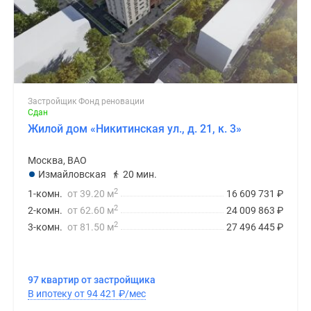
Застройщик Фонд реновации
Сдан
Жилой дом «Никитинская ул., д. 21, к. 3»
Москва, ВАО
Измайловская
20 мин.
2
1-комн.
от 39.20 м
16 609 731
₽
2
2-комн.
от 62.60 м
24 009 863
₽
2
3-комн.
от 81.50 м
27 496 445
₽
97 квартир от застройщика
В ипотеку от 94 421
₽
/мес