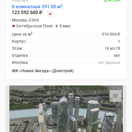
Квартира
Дом сдан
2
6-комнатная 391.00 м
123 592 600
₽
Москва, СЗАО
Октябрьское Поле
8 мин.
2
Цена за м
316 094
₽
Корпус
1
Этаж
16 из 18
Отделка
нет
Ипотека
нет данных
ЖК «Новая Звезда» (Донстрой)