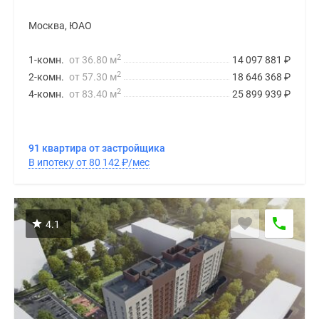
Москва, ЮАО
2
1-комн.
от 36.80 м
14 097 881
₽
2
2-комн.
от 57.30 м
18 646 368
₽
2
4-комн.
от 83.40 м
25 899 939
₽
91 квартира от застройщика
В ипотеку от 80 142
₽
/мес
4.1