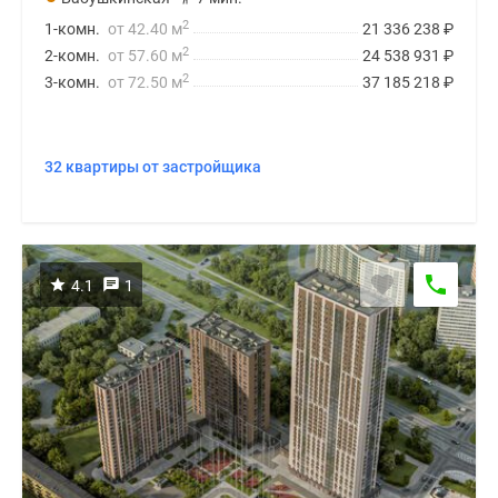
2
1-комн.
от 42.40 м
21 336 238
₽
2
2-комн.
от 57.60 м
24 538 931
₽
2
3-комн.
от 72.50 м
37 185 218
₽
32 квартиры от застройщика
4.1
1