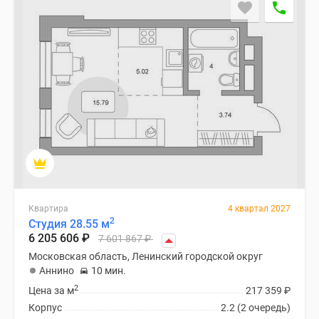
застройщиком
Rutube
Поиск
дома
в
Москве
Программа
реновации
в
Москве
Новостройки
премиум-
класса
Квартира
4 квартал 2027
2
Студия 28.55 м
Новостройки
6 205 606
₽
7 601 867
₽
бизнес-
Московская область, Ленинский городской округ
класса
Аннино
10 мин.
Рассрочка
2
Цена за м
217 359
₽
Траншевая
Корпус
2.2 (2 очередь)
ипотека