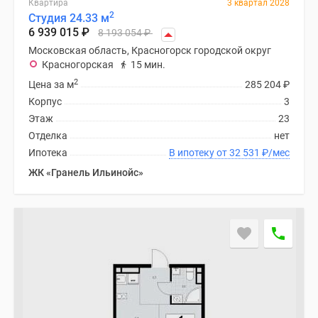
Квартира
3 квартал 2028
поселки
2
Студия 24.33 м
6 939 015
₽
у
8 193 054
₽
водоема
Московская область, Красногорск городской округ
Красногорская
15 мин.
Коттеджные
2
поселки
Цена за м
285 204
₽
в
Корпус
3
ипотеку
Этаж
23
Бизнес-
Отделка
нет
центры
Ипотека
В ипотеку от 32 531
₽
/мес
Коттеджи
ЖК «Гранель Ильинойс»
Скидки
и
акции
Макс