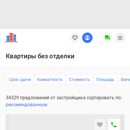
Новостройки
Квартиры
Ипотека
Новостройки
Квартиры без отделки
Москвы
Новостройки
Подмосковья
Срок сдачи
Комнатность
Стоимость
Площадь
Фил
Новостройки
Новой
Москвы
34329 предложений от застройщика сортировать по:
Готовые
рекомендованным
новостройки
Новостройки
на
карте