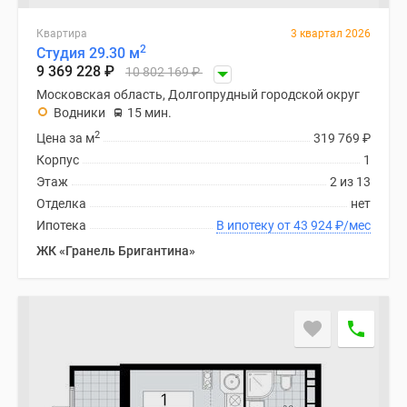
Квартира
3 квартал 2026
2
Студия 29.30 м
9 369 228
₽
10 802 169
₽
Московская область, Долгопрудный городской округ
Водники
15 мин.
2
Цена за м
319 769
₽
Корпус
1
Этаж
2 из 13
Отделка
нет
Ипотека
В ипотеку от 43 924
₽
/мес
ЖК «Гранель Бригантина»