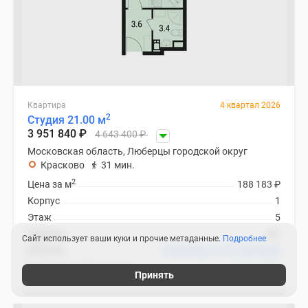
Квартира
4 квартал 2026
2
Студия 21.00 м
3 951 840
₽
4 643 400
₽
Московская область, Люберцы городской округ
Красково
31 мин.
2
Цена за м
188 183
₽
Корпус
1
Этаж
5
Отделка
нет
Сайт использует ваши куки и прочие метаданные.
Подробнее
Ипотека
В ипотеку от 18 750
₽
/мес
ЖК «Дом в Малаховке»
2 похожих
Принять