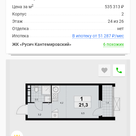
2
Цена за м
535 313
₽
Корпус
2
Этаж
24 из 26
Отделка
нет
Ипотека
В ипотеку от 51 287
₽
/мес
ЖК «Русич Кантемировский»
6 похожих