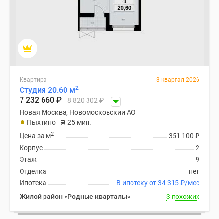
Квартира
3 квартал 2026
2
Студия 20.60 м
7 232 660
₽
8 820 302
₽
Новая Москва, Новомосковский АО
Пыхтино
25 мин.
2
Цена за м
351 100
₽
Корпус
2
Этаж
9
Отделка
нет
Ипотека
В ипотеку от 34 315
₽
/мес
Жилой район «Родные кварталы»
3 похожих