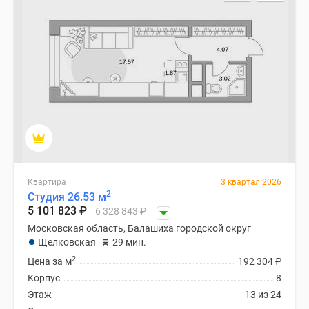
Специальные
предложения
Коммерческие
помещения
Продавцы
и
застройщики
Панорамы
новостроек
Видеообзор
новостроек
Квартира
3 квартал 2026
2
Студия 26.53 м
Экспертиза
5 101 823
₽
6 328 843
₽
новостроек
Московская область, Балашиха городской округ
Экология
Щелковская
29 мин.
Москвы
2
Цена за м
192 304
₽
и
Корпус
8
Подмосковья
Этаж
13 из 24
Студии