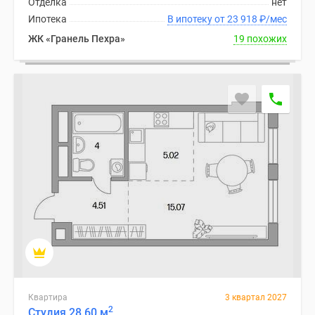
Отделка
нет
1-
Ипотека
В ипотеку от 23 918
₽
/мес
комнатные
2-
ЖК «Гранель Пехра»
19 похожих
комнатные
3-
комнатные
Квартиры
на
карте
Ипотечный
калькулятор
Семейная
ипотека
Военная
ипотека
Банки
и
программы
Квартира
3 квартал 2027
Медиа
2
Студия 28.60 м