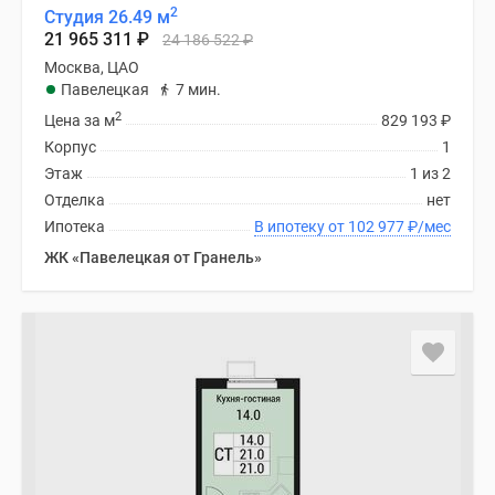
2
Студия 26.49 м
21 965 311
₽
24 186 522
₽
Москва, ЦАО
Павелецкая
7 мин.
2
Цена за м
829 193
₽
Корпус
1
Этаж
1 из 2
Отделка
нет
Ипотека
В ипотеку от 102 977
₽
/мес
ЖК «Павелецкая от Гранель»