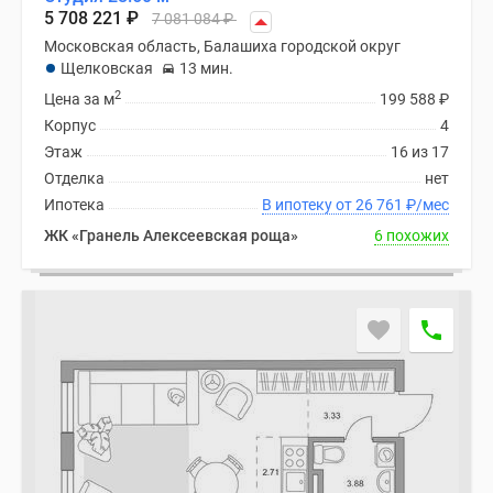
Новости
5 708 221
₽
7 081 084
₽
недвижимости
Московская область, Балашиха городской округ
Мнение
Щелковская
13 мин.
эксперта
2
Цена за м
199 588
₽
Аналитика
Корпус
4
рынка
Этаж
16 из 17
Покупателю
Отделка
нет
Экспертиза
Ипотека
В ипотеку от 26 761
₽
/мес
новостроек
ЖК «Гранель Алексеевская роща»
6 похожих
Эксперты
и
авторы
О
проекте
Контакты
Реклама
на
сайте
Vk