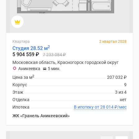
Дзен
Машино-
места
Апартаменты
#траншевая
Квартира
2 квартал 2028
ипотека
2
Студия 28.52 м
#рассрочка
5 904 559
₽
7 233 084
₽
ИТ-
Московская область, Красногорск городской округ
ипотека
Аникеевка
5 мин.
Квартиры
2
Цена за м
207 032
₽
со
Корпус
9
скидками
Этаж
3 из 4
до
Отделка
нет
41%
Ипотека
В ипотеку от 28 014
₽
/мес
Видео
ЖК «Гранель Аникеевский»
360°
новостроек
Субсидированная