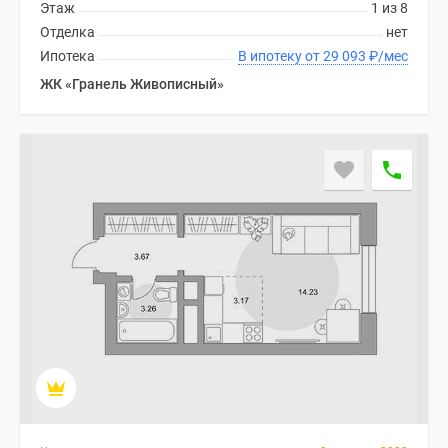
Этаж
1 из 8
Дома
Отделка
нет
и
Ипотека
В ипотеку от 29 093
₽
/мес
коттеджи
ЖК «Гранель Живописный»
Коттеджные
поселки
в
Новой
Москве
Готовые
коттеджные
поселки
Строящиеся
коттеджные
поселки
Коттеджные
поселки
в
лесу
Коттеджные