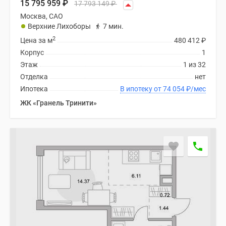
15 795 959
₽
17 793 149
₽
Москва, САО
Верхние Лихоборы
7 мин.
2
Цена за м
480 412
₽
Корпус
1
Этаж
1 из 32
Отделка
нет
Ипотека
В ипотеку от 74 054
₽
/мес
ЖК «Гранель Тринити»