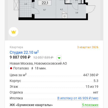
Квартира
3 квартал 2026
2
Студия 22.10 м
9 887 098
₽
12 057 539
₽
Новая Москва, Новомосковский АО
Потапово
18 мин.
2
Цена за м
447 380
₽
Корпус
5.3
Этаж
15 из 19
Отделка
нет
Ипотека
В ипотеку от 46 909
₽
/мес
ЖК «Бунинские кварталы»
5 похожих