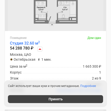
Помещение
Дом сдан
2
Студия 32.60 м
54 288 780
₽
Москва, ЦАО
Октябрьская
1 мин.
2
Цена за м
1 665 300
₽
Корпус
1
Этаж
2 из 9
Отделка
чистовая
Сайт использует ваши куки и прочие метаданные.
Подробнее
Ипотека
В ипотеку от 257 573
₽
/мес
CULT (Культ)
Принять