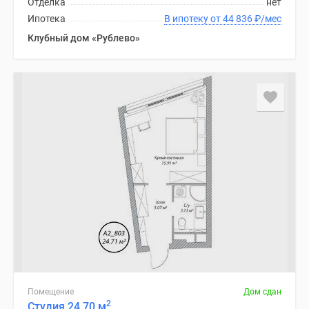
Отделка
нет
1-
Ипотека
В ипотеку от 44 836
₽
/мес
комнатные
2-
Клубный дом «Рублево»
комнатные
3-
комнатные
Квартиры
на
карте
Ипотечный
калькулятор
Семейная
ипотека
Военная
ипотека
Банки
и
программы
Помещение
Дом сдан
Медиа
2
Студия 24.70 м