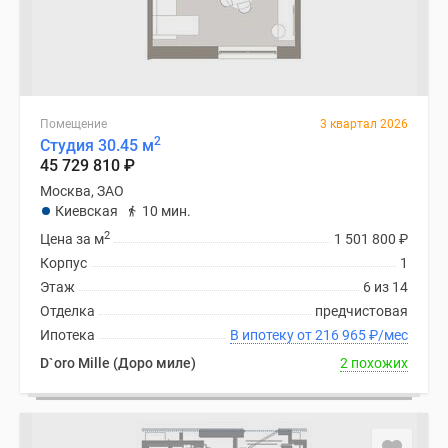
Помещение
3 квартал 2026
2
Студия 30.45 м
45 729 810
₽
Москва, ЗАО
Киевская
10 мин.
2
Цена за м
1 501 800
₽
Корпус
1
Этаж
6 из 14
Отделка
предчистовая
Ипотека
В ипотеку от 216 965
₽
/мес
D`oro Mille (Доро миле)
2 похожих