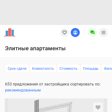
Новостройки
Квартиры
Ипотека
Новостройки
Элитные апартаменты
Москвы
Новостройки
Подмосковья
Срок сдачи
Комнатность
Стоимость
Площадь
Фил
Новостройки
Новой
Москвы
653 предложения от застройщика сортировать по:
Готовые
рекомендованным
новостройки
Новостройки
на
карте