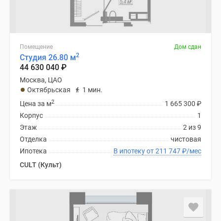
Помещение
Дом сдан
2
Студия 26.80 м
44 630 040
₽
Москва, ЦАО
Октябрьская
1 мин.
2
Цена за м
1 665 300
₽
Корпус
1
Этаж
2 из 9
Отделка
чистовая
Ипотека
В ипотеку от 211 747
₽
/мес
CULT (Культ)