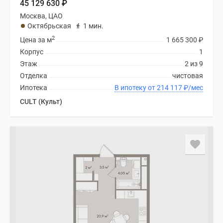
45 129 630
₽
Москва, ЦАО
Октябрьская
1 мин.
2
Цена за м
1 665 300
₽
Корпус
1
Этаж
2 из 9
Отделка
чистовая
Ипотека
В ипотеку от 214 117
₽
/мес
CULT (Культ)