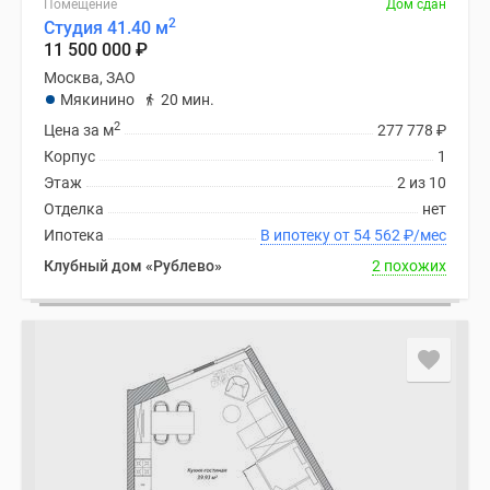
Помещение
Дом сдан
поселки
2
Студия 41.40 м
11 500 000
₽
у
водоема
Москва, ЗАО
Мякинино
20 мин.
Коттеджные
2
поселки
Цена за м
277 778
₽
в
Корпус
1
ипотеку
Этаж
2 из 10
Бизнес-
Отделка
нет
центры
Ипотека
В ипотеку от 54 562
₽
/мес
Коттеджи
Клубный дом «Рублево»
2 похожих
Скидки
и
акции
Макс