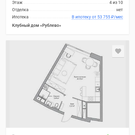
Этаж
4 из 10
Дома
Отделка
нет
и
Ипотека
В ипотеку от 53 755
₽
/мес
коттеджи
Клубный дом «Рублево»
Коттеджные
поселки
в
Новой
Москве
Готовые
коттеджные
поселки
Строящиеся
коттеджные
поселки
Коттеджные
поселки
в
лесу
Коттеджные