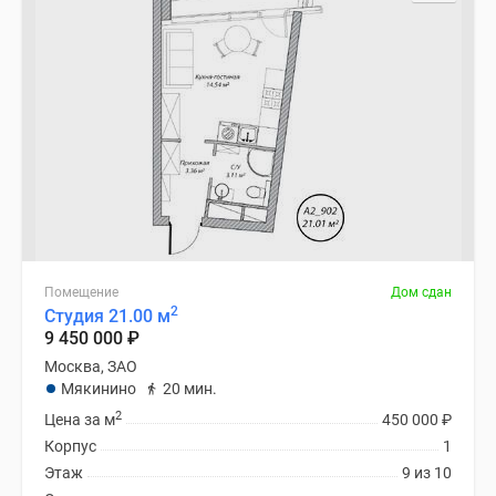
Специальные
предложения
Коммерческие
помещения
Продавцы
и
застройщики
Панорамы
новостроек
Видеообзор
новостроек
Помещение
Дом сдан
2
Студия 21.00 м
Экспертиза
9 450 000
₽
новостроек
Москва, ЗАО
Экология
Мякинино
20 мин.
Москвы
2
Цена за м
450 000
₽
и
Корпус
1
Подмосковья
Этаж
9 из 10
Студии