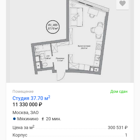
застройщиком
Rutube
Поиск
дома
в
Москве
Программа
реновации
в
Москве
Новостройки
премиум-
класса
Помещение
Дом сдан
2
Студия 37.70 м
Новостройки
11 330 000
₽
бизнес-
Москва, ЗАО
класса
Мякинино
20 мин.
Рассрочка
2
Цена за м
300 531
₽
Траншевая
Корпус
1
ипотека