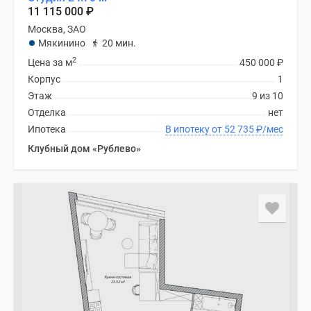
Новости
11 115 000
₽
недвижимости
Москва, ЗАО
Мнение
Мякинино
20 мин.
эксперта
2
Цена за м
450 000
₽
Аналитика
Корпус
1
рынка
Этаж
9 из 10
Покупателю
Отделка
нет
Экспертиза
Ипотека
В ипотеку от 52 735
₽
/мес
новостроек
Клубный дом «Рублево»
Эксперты
и
авторы
О
проекте
Контакты
Реклама
на
сайте
Vk