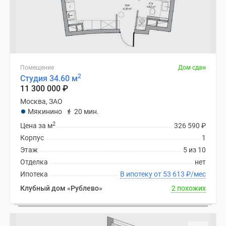
Дзен
Машино-
места
Апартаменты
#траншевая
Помещение
Дом сдан
ипотека
2
Студия 34.60 м
#рассрочка
11 300 000
₽
ИТ-
Москва, ЗАО
ипотека
Мякинино
20 мин.
Квартиры
2
Цена за м
326 590
₽
со
Корпус
1
скидками
Этаж
5 из 10
до
Отделка
нет
41%
Ипотека
В ипотеку от 53 613
₽
/мес
Видео
Клубный дом «Рублево»
2 похожих
360°
новостроек
Субсидированная