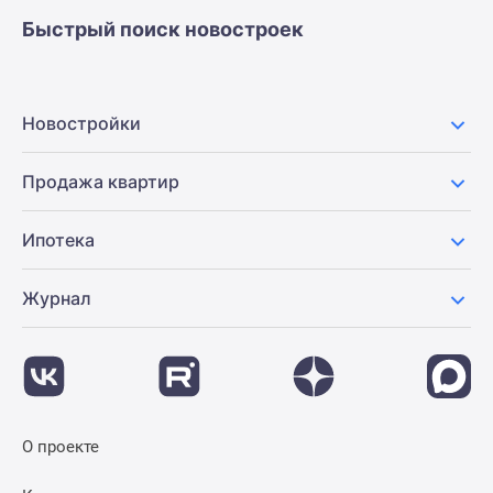
застройщиком
Быстрый поиск новостроек
Rutube
Поиск
дома
в
Новостройки
Москве
Программа
Продажа квартир
реновации
в
Ипотека
Москве
Новостройки
Журнал
премиум-
класса
Новостройки
бизнес-
класса
Рассрочка
О проекте
Траншевая
ипотека