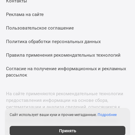
Контакты
Дома
и
Реклама на сайте
коттеджи
Коттеджные
Пользовательское соглашение
поселки
в
Политика обработки персональных данных
Новой
Москве
Правила применения рекомендательных технологий
Готовые
Согласие на получение информационных и рекламных
коттеджные
рассылок
поселки
Строящиеся
коттеджные
На сайте применяются рекомендательные технологии
поселки
предоставления информации на основе сбора,
Коттеджные
систематизации и анализа сведений, относящихся к
поселки
предпочтениям пользователей сети «Интернет»,
Сайт использует ваши куки и прочие метаданные.
Подробнее
в
находящихся на территории Российской Федерации.
лесу
Принять
© 2011—2026 Новострой-М. Все права защищены. Всё,
Коттеджные