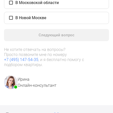
1-
В Московской области
комнатные
2-
В Новой Москве
комнатные
3-
комнатные
Следующий вопрос
Квартиры
на
Не хотите отвечать на вопросы?
карте
Просто позвоните мне по номеру
Ипотечный
+7 (495) 147-54-35
, и я бесплатно помогу с
калькулятор
подбором квартиры.
Семейная
ипотека
Ирина
Военная
Онлайн-консультант
ипотека
Банки
и
программы
Медиа