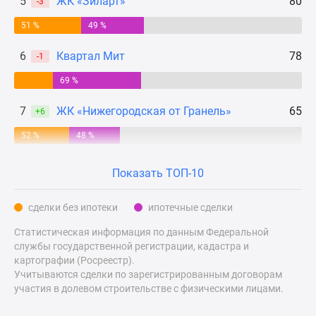
5
ЖК «Зиларт»
80
-3
Дзен
51 %
49 %
Машино-
места
6
Квартал Мит
78
-1
Апартаменты
69 %
#траншевая
ипотека
7
ЖК «Нижегородская от Гранель»
65
+6
#рассрочка
ИТ-
52 %
48 %
ипотека
Квартиры
Показать ТОП-10
со
скидками
сделки без ипотеки
ипотечные сделки
до
Статистическая информация по данным Федеральной
41%
службы государственной регистрации, кадастра и
Видео
картографии (Росреестр).
360°
Учитываются сделки по зарегистрированным договорам
новостроек
участия в долевом строительстве с физическими лицами.
Субсидированная