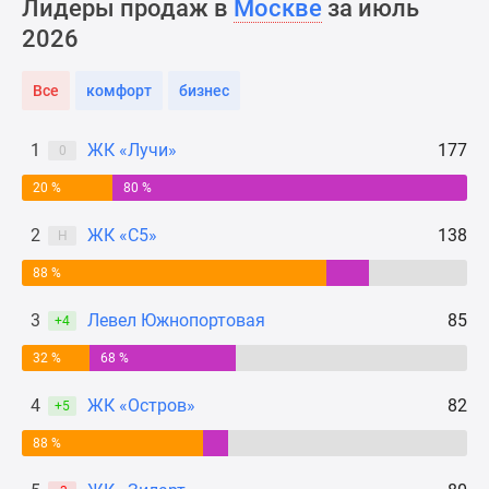
Лидеры продаж в
Москве
за июль
Новости
2026
недвижимости
Мнение
Все
комфорт
бизнес
эксперта
Аналитика
рынка
1
ЖК «Лучи»
177
0
Покупателю
20 %
80 %
Экспертиза
новостроек
2
ЖК «С5»
138
Н
Эксперты
88 %
и
авторы
3
Левел Южнопортовая
85
+4
О
проекте
32 %
68 %
Контакты
4
ЖК «Остров»
82
+5
Реклама
на
88 %
сайте
Vk