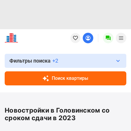
Новостройки
Квартиры
Ипотека
Новостройки
Москвы
Фильтры поиска
+2
Новостройки
Подмосковья
Поиск квартиры
Новостройки
Новой
Москвы
Готовые
Новостройки в Головинском со
новостройки
Новостройки
сроком сдачи в 2023
на
карте