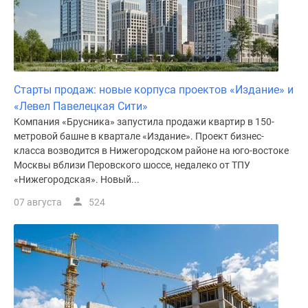
поселки
у
водоема
Коттеджные
поселки
Старты продаж: новые корпуса проектов «Издание» и
в
«Левел Павелецкая Сити»
ипотеку
Компания «Брусника» запустила продажи квартир в 150-
Бизнес-
метровой башне в квартале «Издание». Проект бизнес-
центры
класса возводится в Нижегородском районе на юго-востоке
Коттеджи
Москвы вблизи Перовского шоссе, недалеко от ТПУ
Скидки
«Нижегородская». Новый...
и
07 августа
524
акции
Макс