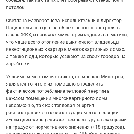
соседей, так как за их счет обогревают стены, пол и
1-
потолок.
комнатные
2-
Светлана Разворотнева, исполнительный директор
комнатные
Национального центра общественного контроля в
3-
сфере ЖКХ, в своем комментарии изданию отметила,
комнатные
что чаще всего отопление выключают владельцы
Квартиры
инвестиционных квартир в многоквартирных домах,
на
а также люди, которые уезжают из своих городов на
карте
заработки.
Ипотечный
калькулятор
Уязвимым местом счетчиков, по мнению Минстроя,
Семейная
является то, что с их помощью определить
ипотека
фактическое потребление тепловой энергии в
Военная
каждом помещении многоквартирного дома
ипотека
невозможно, так как тепловая энергия
Банки
распространяется по конструкциям и вентиляции.
и
«Если один жилец снижает температуру в помещении
программы
на градус от нормативного значения (+18 градусов),
Медиа