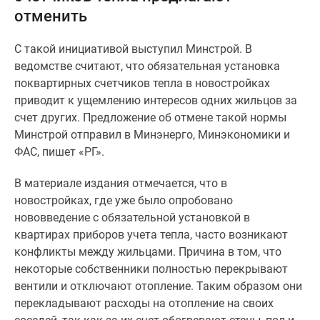
отменить
Специальные
предложения
С такой инициативой выступил Минстрой. В
Коммерческие
ведомстве считают, что обязательная установка
помещения
поквартирных счетчиков тепла в новостройках
Продавцы
приводит к ущемлению интересов одних жильцов за
и
счет других. Предложение об отмене такой нормы
застройщики
Минстрой отправил в Минэнерго, Минэкономики и
Панорамы
ФАС, пишет «РГ».
новостроек
Видеообзор
В материале издания отмечается, что в
новостроек
новостройках, где уже было опробовано
Экспертиза
нововведение с обязательной установкой в
новостроек
квартирах приборов учета тепла, часто возникают
Экология
конфликты между жильцами. Причина в том, что
Москвы
некоторые собственники полностью перекрывают
и
вентили и отключают отопление. Таким образом они
Подмосковья
перекладывают расходы на отопление на своих
Студии