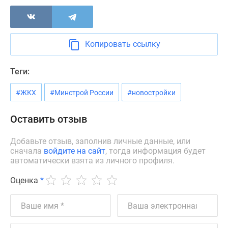
Дзен
Машино-
места
Копировать ссылку
Апартаменты
#траншевая
Теги:
ипотека
#рассрочка
#ЖКХ
#Минстрой России
#новостройки
ИТ-
ипотека
Оставить отзыв
Квартиры
со
Добавьте отзыв, заполнив личные данные, или
скидками
сначала
войдите на сайт
, тогда информация будет
до
автоматически взята из личного профиля.
41%
Оценка
*
Видео
360°
новостроек
Субсидированная