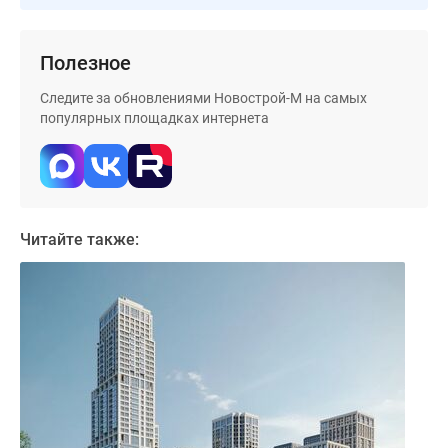
Дома
и
Полезное
коттеджи
Коттеджные
Следите за обновлениями Новострой-М на самых
поселки
популярных площадках интернета
в
Новой
Москве
Готовые
коттеджные
Читайте также:
поселки
Строящиеся
коттеджные
поселки
Коттеджные
поселки
в
лесу
Коттеджные