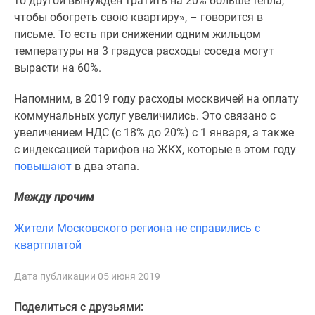
то другой вынужден тратить на 20% больше тепла,
Новости
чтобы обогреть свою квартиру», – говорится в
недвижимости
письме. То есть при снижении одним жильцом
Мнение
температуры на 3 градуса расходы соседа могут
эксперта
вырасти на 60%.
Аналитика
рынка
Напомним, в 2019 году расходы москвичей на оплату
Покупателю
коммунальных услуг увеличились. Это связано с
Экспертиза
увеличением НДС (с 18% до 20%) с 1 января, а также
новостроек
с индексацией тарифов на ЖКХ, которые в этом году
Эксперты
повышают
в два этапа.
и
авторы
Между прочим
О
Жители Московского региона не справились с
проекте
квартплатой
Контакты
Реклама
Дата публикации 05 июня 2019
на
сайте
Поделиться с друзьями:
Vk