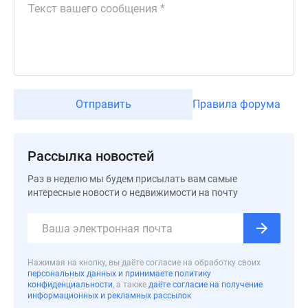
застройщиком
Rutube
Поиск
дома
в
Москве
Программа
Отправить
Правила форума
реновации
в
Москве
Рассылка новостей
Новостройки
Раз в неделю мы будем присылать вам самые
премиум-
интересные новости о недвижимости на почту
класса
Новостройки
бизнес-
класса
Нажимая на кнопку, вы даёте согласие на обработку своих
Рассрочка
персональных данных и принимаете политику
Траншевая
конфиденциальности
, а также
даёте согласие на получение
информационных и рекламных рассылок
ипотека