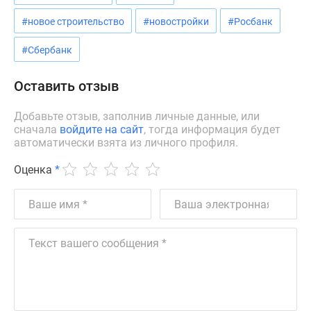
Дзен
#новое строительство
#новостройки
#Росбанк
Машино-
места
#Сбербанк
Апартаменты
#траншевая
Оставить отзыв
ипотека
#рассрочка
Добавьте отзыв, заполнив личные данные, или
сначала
войдите на сайт
, тогда информация будет
ИТ-
автоматически взята из личного профиля.
ипотека
Квартиры
Оценка
*
со
скидками
до
41%
Видео
360°
новостроек
Субсидированная