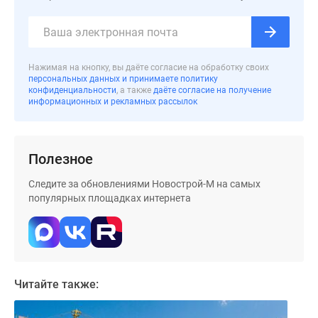
Дома
и
коттеджи
Коттеджные
Нажимая на кнопку, вы даёте согласие на обработку своих
поселки
персональных данных и принимаете политику
конфиденциальности
, а также
даёте согласие на получение
в
информационных и рекламных рассылок
Новой
Москве
Готовые
Полезное
коттеджные
поселки
Следите за обновлениями Новострой-М на самых
Строящиеся
популярных площадках интернета
коттеджные
поселки
Коттеджные
поселки
в
Читайте также:
лесу
Коттеджные