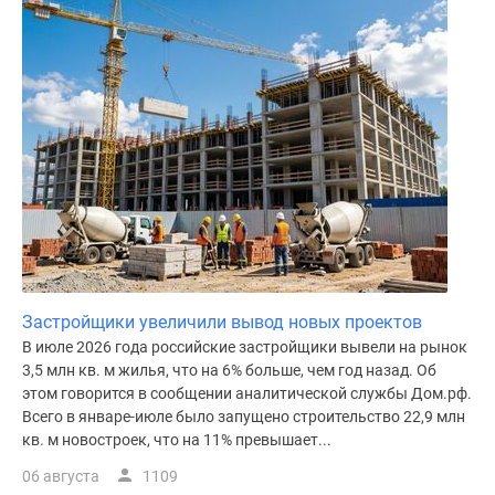
поселки
у
водоема
Коттеджные
поселки
в
ипотеку
Бизнес-
центры
Коттеджи
Скидки
и
Застройщики увеличили вывод новых проектов
акции
В июле 2026 года российские застройщики вывели на рынок
Макс
3,5 млн кв. м жилья, что на 6% больше, чем год назад. Об
этом говорится в сообщении аналитической службы Дом.рф.
Всего в январе-июле было запущено строительство 22,9 млн
кв. м новостроек, что на 11% превышает...
06 августа
1109