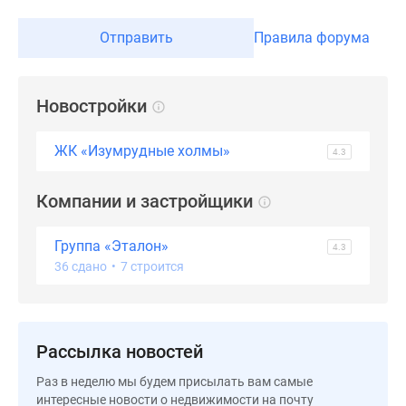
застройщиком
Rutube
Отправить
Правила форума
Поиск
дома
в
Новостройки
Москве
Программа
ЖК «Изумрудные холмы»
4.3
реновации
в
Компании и застройщики
Москве
Новостройки
премиум-
Группа «Эталон»
4.3
класса
36 сдано
•
7 строится
Новостройки
бизнес-
класса
Рассылка новостей
Рассрочка
Траншевая
Раз в неделю мы будем присылать вам самые
ипотека
интересные новости о недвижимости на почту