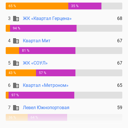
65 %
35 %
3
ЖК «Квартал Герцена»
68
94 %
4
Квартал Мит
67
81 %
5
ЖК «СОУЛ»
67
43 %
57 %
6
Квартал «Метроном»
65
97 %
7
Левел Южнопортовая
59
36 %
64 %