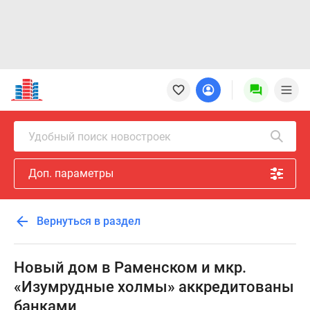
Новостройки
Квартиры
Ипотека
Новостройки
Удобный поиск новостроек
Москвы
Новостройки
Доп. параметры
Подмосковья
Новостройки
Новой
Вернуться в раздел
Москвы
Готовые
новостройки
Новый дом в Раменском и мкр.
Новостройки
«Изумрудные холмы» аккредитованы
на
банками
карте