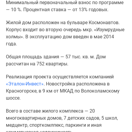
1-
Минимальный первоначальный взнос по программе
комнатные
— 10 %. Процентная ставка — от 13% годовых.
2-
Жилой дом расположен на бульваре Космонавтов.
комнатные
Корпус входит во вторую очередь мкр. «Изумрудные
3-
холмы». В эксплуатацию дом введен в мае 2014
комнатные
года.
Квартиры
на
Общая площадь здания — 57 тыс. кв. м. Дом
карте
рассчитан на 752 квартиры.
Ипотечный
калькулятор
Реализация проекта осуществляется компанией
Семейная
«Эталон-Инвест»
. Новостройка расположена в
ипотека
Красногорске, в 9 км от МКАД по Волоколамскому
Военная
шоссе.
ипотека
Банки
Всего в составе жилого комплекса — 20
и
многоквартирных домов, 7 детских садов, 5 школ,
программы
медцентр, спорткомлпекс, паркинги и иная
Медиа