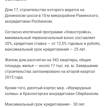
Специальные
Дом 17, строительство которого ведется на
предложения
Донинском шоссе в 10-м микрорайоне Раменского,
Коммерческие
аккредитован Росбанком.
помещения
Продавцы
Согласно ипотечной программе «Новостройка»,
и
минимальный первоначальный взнос составляет
застройщики
20%, кредитная ставка — от 12,5% годовых в рублях,
Панорамы
максимальный срок кредитования — 25 лет.
новостроек
Видеообзор
Жилом дом рассчитан на 343 квартиры, общая
новостроек
площадь жилья — около 17 тыс. кв. м. Завершение
Экспертиза
строительства запланировано на второй квартал
новостроек
2015 года.
Экология
Москвы
Кроме того, десятый корпус мкр. «Изумрудные
и
холмы» в Красногорске аккредитован Сбербанком.
Подмосковья
Студии
Максимальный срок кредитования - 30 лет.