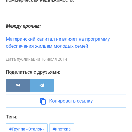
коммерческая недвижимость.
Новости
недвижимости
Мнение
эксперта
Между прочим:
Аналитика
Материнский капитал не влияет на программу
рынка
обеспечения жильем молодых семей
Покупателю
Экспертиза
Дата публикации 16 июля 2014
новостроек
Эксперты
Поделиться с друзьями:
и
авторы
О
проекте
Копировать ссылку
Контакты
Реклама
Теги:
на
сайте
#Группа «Эталон»
#ипотека
Vk