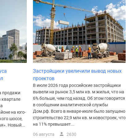
уса
Застройщики увеличили вывод новых
ел
проектов
В июле 2026 года российские застройщики
вывели на рынок 3,5 млн кв. м жилья, что на
а продажи
6% больше, чем год назад. Об этом говорится
в квартале
в сообщении аналитической службы
са
Дом.рф. Всего в январе-июле было запущено
йоне на юго-
строительство 22,9 млн кв. м новостроек, что
ого шоссе,
на 11% превышает...
я». Новый...
06 августа
2630