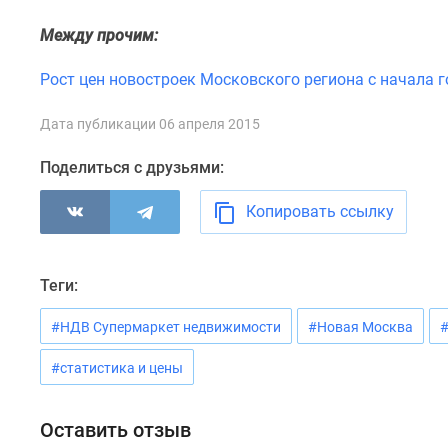
комнатные
Квартиры
Между прочим:
на
карте
Рост цен новостроек Московского региона с начала г
Ипотечный
калькулятор
Дата публикации 06 апреля 2015
Семейная
ипотека
Поделиться с друзьями:
Военная
ипотека
Копировать ссылку
Банки
и
программы
Медиа
Теги:
Новости
недвижимости
#НДВ Супермаркет недвижимости
#Новая Москва
#
Мнение
эксперта
#статистика и цены
Аналитика
рынка
Покупателю
Оставить отзыв
Экспертиза