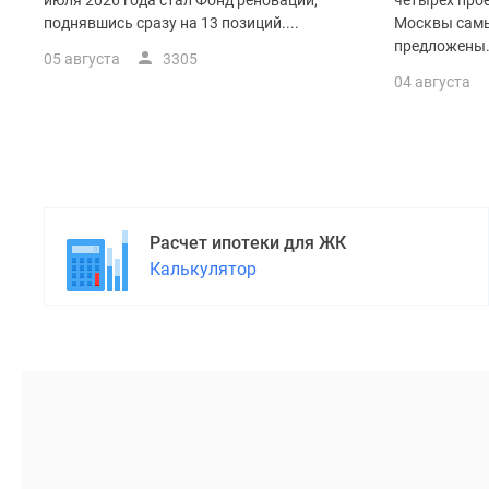
поселки
июля 2026 года стал Фонд реновации,
четырех прое
у
поднявшись сразу на 13 позиций....
Москвы самы
водоема
предложены.
05 августа
3305
Коттеджные
04 августа
поселки
в
ипотеку
Бизнес-
центры
Коттеджи
Скидки
и
Расчет ипотеки для ЖК
акции
Калькулятор
Макс