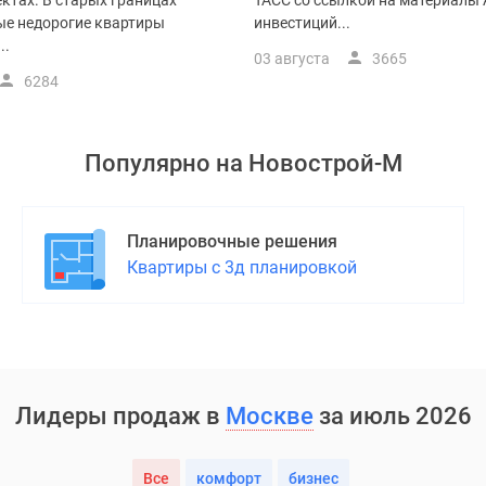
ктах. В старых границах
ТАСС со ссылкой на материалы 
е недорогие квартиры
инвестиций...
..
03 августа
3665
6284
Популярно на
Новострой-М
Планировочные решения
Квартиры с 3д планировкой
Лидеры продаж в
Москве
за июль 2026
Все
комфорт
бизнес