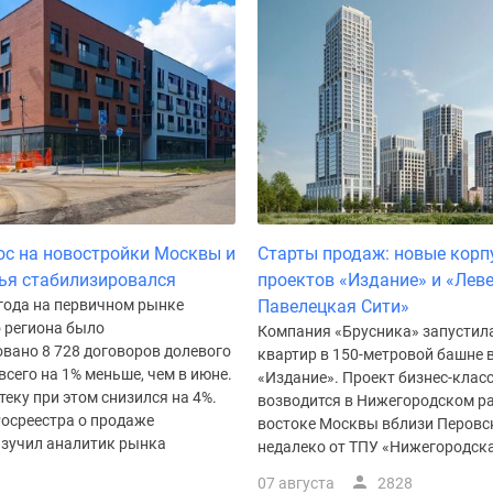
ос на новостройки Москвы и
Старты продаж: новые корп
ья стабилизировался
проектов «Издание» и «Лев
 года на первичном рынке
Павелецкая Сити»
 региона было
Компания «Брусника» запустил
вано 8 728 договоров долевого
квартир в 150-метровой башне 
 всего на 1% меньше, чем в июне.
«Издание». Проект бизнес-клас
теку при этом снизился на 4%.
возводится в Нижегородском ра
Росреестра о продаже
востоке Москвы вблизи Перовск
изучил аналитик рынка
недалеко от ТПУ «Нижегородска
07 августа
2828