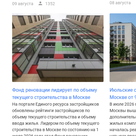
Рассрочка
08 августа
09 августа
1352
Траншевая
ипотека
Дома
и
коттеджи
Коттеджные
поселки
в
Новой
Москве
Готовые
коттеджные
поселки
Строящиеся
Фонд реновации лидирует по объему
Июльские с
коттеджные
текущего строительства в Москве
Москве от 
поселки
На портале Единого ресурса застройщиков
В июле 2026 
Коттеджные
обновлены рейтинги застройщиков по
Москвы вышл
поселки
объему текущего строительства и объему
дополнитель
в
ввода жилья. Лидером по объему текущего
жилых компл
лесу
строительства в Москве по состоянию на 1
началась ре
Коттеджные