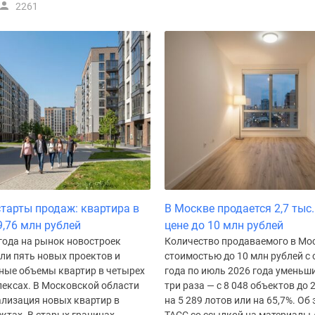
2261
тарты продаж: квартира в
В Москве продается 2,7 тыс.
9,76 млн рублей
цене до 10 млн рублей
года на рынок новостроек
Количество продаваемого в Мо
и пять новых проектов и
стоимостью до 10 млн рублей с
ные объемы квартир в четырех
года по июль 2026 года уменьш
ексах. В Московской области
три раза — с 8 048 объектов до 2
ализация новых квартир в
на 5 289 лотов или на 65,7%. Об