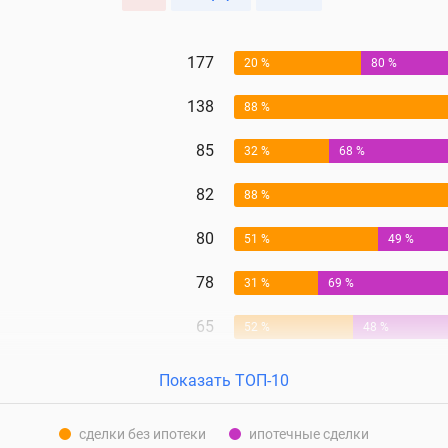
177
20 %
80 %
138
88 %
85
32 %
68 %
82
88 %
80
51 %
49 %
78
31 %
69 %
65
52 %
48 %
Показать ТОП-10
сделки без ипотеки
ипотечные сделки