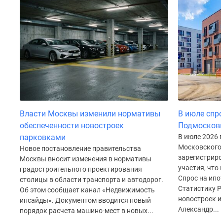
до
41%
Видео
360°
новостроек
Субсидированная
застройщиком
Rutube
Поиск
дома
в
Власти Москвы изменили нормативы
В июле спр
Москве
обеспеченности новостроек
Подмосков
Программа
реновации
парковками
В июле 2026
в
Московского
Новое постановление правительства
Москве
зарегистриро
Москвы вносит изменения в нормативы
Новостройки
участия, что
градостроительного проектирования
премиум-
Спрос на ипо
столицы в области транспорта и автодорог.
класса
Статистику 
Об этом сообщает канал «Недвижимость
Новостройки
новостроек 
инсайды». Документом вводится новый
бизнес-
Александр...
порядок расчета машино-мест в новых...
класса