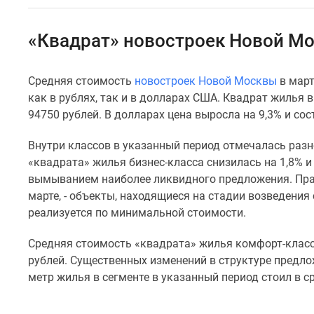
Специальные
предложения
Коммерческие
«Квадрат» новостроек Новой Мо
помещения
Продавцы
и
Средняя стоимость
новостроек Новой Москвы
в март
застройщики
как в рублях, так и в долларах США. Квадрат жилья 
Панорамы
новостроек
94750 рублей. В долларах цена выросла на 9,3% и со
Видеообзор
новостроек
Внутри классов в указанный период отмечалась раз
Экспертиза
«квадрата» жилья бизнес-класса снизилась на 1,8% и
новостроек
вымыванием наиболее ликвидного предложения. Прак
Экология
марте, - объекты, находящиеся на стадии возведения 
Москвы
и
реализуется по минимальной стоимости.
Подмосковья
Студии
Средняя стоимость «квадрата» жилья комфорт-класса 
1-
рублей. Существенных изменений в структуре предл
комнатные
метр жилья в сегменте в указанный период стоил в ср
2-
комнатные
3-