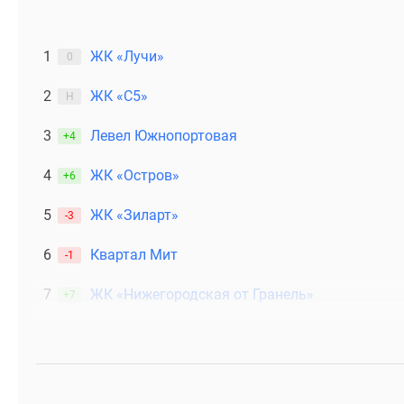
1
ЖК «Лучи»
0
2
ЖК «С5»
Н
3
Левел Южнопортовая
+4
4
ЖК «Остров»
+6
5
ЖК «Зиларт»
-3
6
Квартал Мит
-1
7
ЖК «Нижегородская от Гранель»
+7