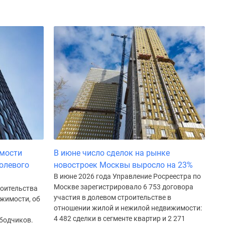
имости
В июне число сделок на рынке
долевого
новостроек Москвы выросло на 23%
В июне 2026 года Управление Росреестра по
Москве зарегистрировало 6 753 договора
роительства
участия в долевом строительстве в
ижимости, об
отношении жилой и нежилой недвижимости:
4 482 сделки в сегменте квартир и 2 271
бодчиков.