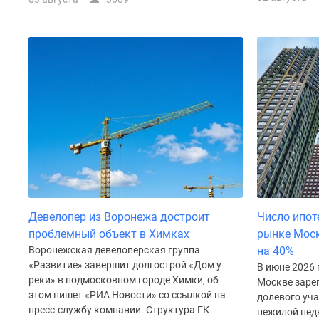
Рассрочка
Траншевая
ипотека
Дома
и
коттеджи
Коттеджные
поселки
в
Новой
Москве
Готовые
коттеджные
поселки
Строящиеся
Девелопер из Воронежа достроит
Число ипот
коттеджные
проблемный объект в Химках
рынке Моск
поселки
Коттеджные
Воронежская девелоперская группа
на 40%
поселки
«Развитие» завершит долгострой «Дом у
В июне 2026 
в
реки» в подмосковном городе Химки, об
Москве заре
лесу
этом пишет «РИА Новости» со ссылкой на
долевого уча
Коттеджные
пресс-службу компании. Структура ГК
нежилой нед