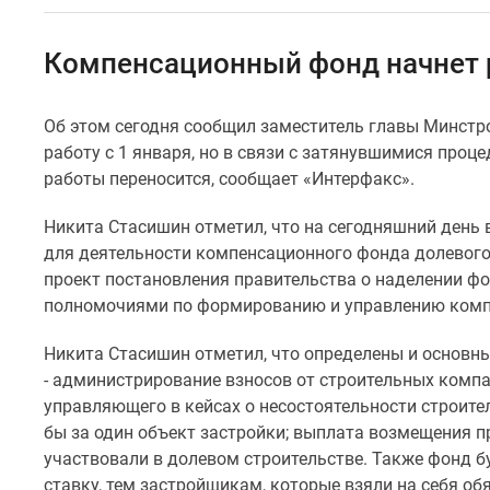
Специальные
предложения
Коммерческие
Компенсационный фонд начнет 
помещения
Продавцы
и
Об этом сегодня сообщил заместитель главы Минстр
застройщики
работу с 1 января, но в связи с затянувшимися про
Панорамы
новостроек
работы переносится, сообщает «Интерфакс».
Видеообзор
новостроек
Никита Стасишин отметил, что на сегодняшний день
Экспертиза
для деятельности компенсационного фонда долевого 
новостроек
проект постановления правительства о наделении ф
Экология
полномочиями по формированию и управлению комп
Москвы
и
Подмосковья
Никита Стасишин отметил, что определены и основ
Студии
- администрирование взносов от строительных комп
1-
управляющего в кейсах о несостоятельности строите
комнатные
бы за один объект застройки; выплата возмещения 
2-
участвовали в долевом строительстве. Также фонд б
комнатные
3-
ставку, тем застройщикам, которые взяли на себя о