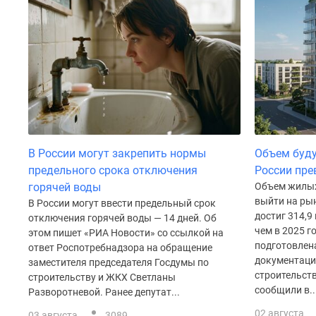
до
41%
Видео
360°
новостроек
Субсидированная
застройщиком
Rutube
Поиск
дома
В России могут закрепить нормы
Объем буду
в
Москве
предельного срока отключения
России пре
Программа
горячей воды
Объем жилых
реновации
выйти на рын
В России могут ввести предельный срок
в
достиг 314,9 
отключения горячей воды — 14 дней. Об
Москве
чем в 2025 г
этом пишет «РИА Новости» со ссылкой на
Новостройки
подготовлен
ответ Роспотребнадзора на обращение
премиум-
документаци
заместителя председателя Госдумы по
класса
строительст
строительству и ЖКХ Светланы
Новостройки
сообщили в..
Разворотневой. Ранее депутат...
бизнес-
класса
02 августа
03 августа
3089