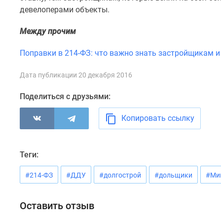
комнатные
девелоперами объекты.
Квартиры
на
Между прочим
карте
Ипотечный
Поправки в 214-ФЗ: что важно знать застройщикам 
калькулятор
Семейная
ипотека
Дата публикации 20 декабря 2016
Военная
ипотека
Поделиться с друзьями:
Банки
и
Копировать ссылку
программы
Медиа
Новости
недвижимости
Теги:
Мнение
эксперта
#214-ФЗ
#ДДУ
#долгострой
#дольщики
#Ми
Аналитика
рынка
Покупателю
Оставить отзыв
Экспертиза