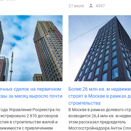
27 июля
4097
ечных сделок на первичном
Более 26 млн кв. м недвиж
вы за месяц выросло почти
строят в Москве в рамках 
строительства
года Управление Росреестра по
В Москве в рамках долевого ст
гистрировало 2 870 договоров
возводится 26,4 млн кв. м недв
стия в строительстве жилой и
этом рассказал председатель
вижимости с привлечением
Мосгосстройнадзора Антон Сло