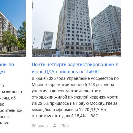
аны по
Почти четверть зарегистрированных в
дут
июне ДДУ пришлось на ТиНАО
В июне 2026 года Управление Росреестра по
Москве зарегистрировало 6 753 договора
по
участия в долевом строительстве в
. м жилья в
отношении жилой и нежилой недвижимости.
нены, об
Из 22,5% пришлось на Новую Москву, где за
ек
месяц было оформлено 1 520 ДДУ. На
троительной
втором месте с долей 15,4% — ЗАО...
ные с
днако
26 июля
2954