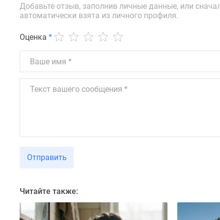
новостроек
Добавьте отзыв, заполнив личные данные, или снача
Эксперты
автоматически взята из личного профиля.
и
авторы
Оценка
*
О
проекте
Контакты
Реклама
на
сайте
Vk
Дзен
Машино-
места
Апартаменты
#траншевая
Отправить
ипотека
#рассрочка
ИТ-
ипотека
Читайте также:
Квартиры
со
скидками