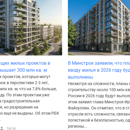
щих жилых проектов в
В Минстрое заявили, что пл
вышает 300 млн кв. м
вводу жилья в 2026 году бу
 проектов, которые могут
выполнены
ок в перспективе 2-3 лет,
Несмотря на сложности, планы 
млн кв. м, что на 7,8% больше,
строительству около 100 млн кв
оду. По этим проектам уже
России в 2026 году будут выпол
а градостроительная
этом заявил глава Минстроя Ир
я, но разрешения на
Файзуллин. Он отметил, что в с
во еще не выданы. Об этом РБК
отрасли есть сложности, связан
.
логистикой и безопасностью, о
регионы...
2828