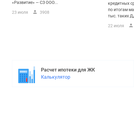
поселки
«Развитие» — СЗ ООО...
кредитных ср
у
по итогам ма
водоема
23 июля
3908
тыс. таких Д
Коттеджные
поселки
22 июля
в
ипотеку
Бизнес-
центры
Коттеджи
Скидки
и
Расчет ипотеки для ЖК
акции
Калькулятор
Макс