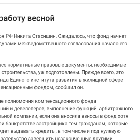
работу весной
оя РФ Никита Стасишин. Ожидалось, что фонд начнет
цедурами межведомственного согласования начало его
 все нормативные правовые документы, необходимые
строительства, уж подготовлены. Прежде всего, это
онда Единого института развития в жилищной сфере
енсационным фондом, сообщил он.
ные полномочия компенсационного фонда
аний и девелоперов; выполнение функций арбитражного
льной компании, если она вносила взносы в фонд хотя
при банкротстве застройщика тем гражданам, которые
удет выдавать кредиты, в том числе и под нулевую
бязательство завершить незаконченные другими