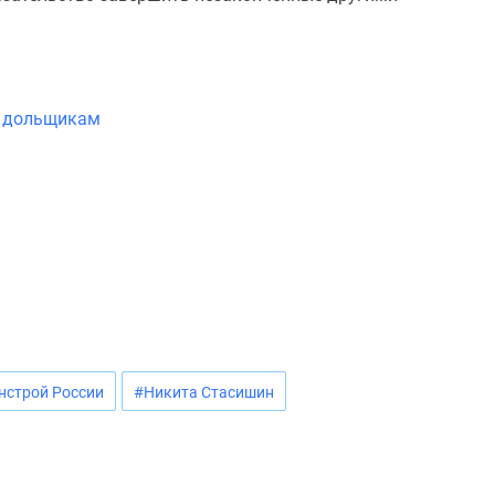
и дольщикам
нстрой России
#Никита Стасишин