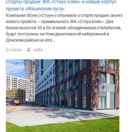
Старты продаж: ЖК «Стоун Блик» и новый корпус
проекта «Ильинские луга»
Компания Stone («Стоун») объявила о старте продаж своего
нового проекта — премиального ЖК «Стоун Блик». Две
башни высотой 30 и 50 этажей, объединенные стилобатом,
будут построены на Новоданиловской набережной в
Донском районе на юге...
24 июля
4484