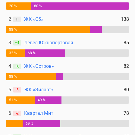
20 %
80 %
2
ЖК «С5»
138
Н
88 %
3
Левел Южнопортовая
85
+4
32 %
68 %
4
ЖК «Остров»
82
+6
88 %
5
ЖК «Зиларт»
80
-3
51 %
49 %
6
Квартал Мит
78
-2
69 %