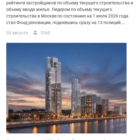
рейтинги застройщиков по объему текущего строительства и
поселки
объему ввода жилья. Лидером по объему текущего
у
строительства в Москве по состоянию на 1 июля 2026 года
водоема
стал Фонд реновации, поднявшись сразу на 13 позиций....
Коттеджные
05 августа
3260
поселки
в
ипотеку
Бизнес-
центры
Коттеджи
Скидки
и
акции
Макс