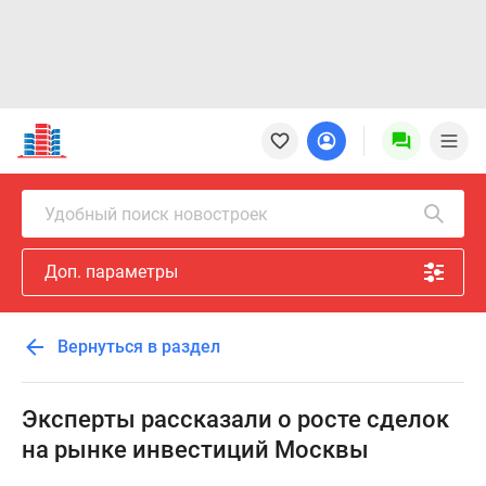
Новостройки
Квартиры
Ипотека
Новостройки
Удобный поиск новостроек
Москвы
Новостройки
Доп. параметры
Подмосковья
Новостройки
Новой
Вернуться в раздел
Москвы
Готовые
новостройки
Эксперты рассказали о росте сделок
Новостройки
на рынке инвестиций Москвы
на
карте