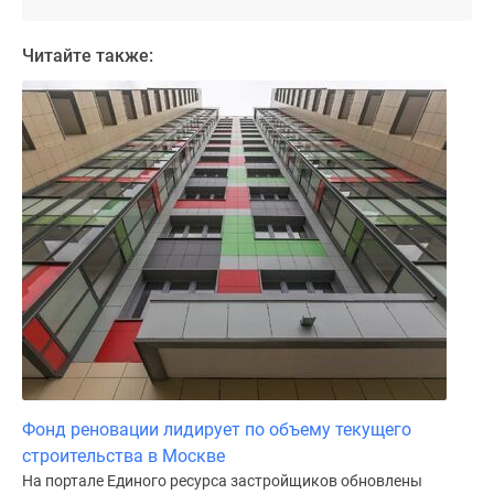
Дома
и
Читайте также:
коттеджи
Коттеджные
поселки
в
Новой
Москве
Готовые
коттеджные
поселки
Строящиеся
коттеджные
поселки
Коттеджные
поселки
Фонд реновации лидирует по объему текущего
в
строительства в Москве
лесу
На портале Единого ресурса застройщиков обновлены
Коттеджные