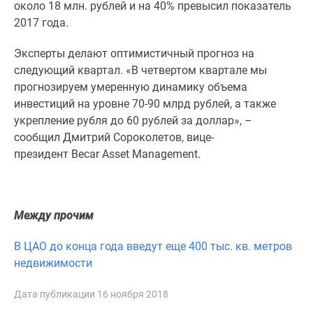
1-
около 18 млн. рублей и на 40% превысил показатель
комнатные
2017 года.
2-
Эксперты делают оптимистичный прогноз на
комнатные
следующий квартал. «В четвертом квартале мы
3-
прогнозируем умеренную динамику объема
комнатные
инвестиций на уровне 70-90 млрд рублей, а также
Квартиры
укрепление рубля до 60 рублей за доллар», –
на
сообщил Дмитрий Сороколетов, вице-
карте
президент Becar Asset Management.
Ипотечный
калькулятор
Семейная
ипотека
Между прочим
Военная
ипотека
В ЦАО до конца года введут еще 400 тыс. кв. метров
Банки
недвижимости
и
программы
Дата публикации 16 ноября 2018
Медиа