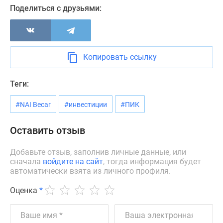
Новости
Поделиться с друзьями:
недвижимости
Мнение
эксперта
Аналитика
Копировать ссылку
рынка
Покупателю
Теги:
Экспертиза
новостроек
#NAI Becar
#инвестиции
#ПИК
Эксперты
и
Оставить отзыв
авторы
О
Добавьте отзыв, заполнив личные данные, или
сначала
войдите на сайт
, тогда информация будет
проекте
автоматически взята из личного профиля.
Контакты
Реклама
Оценка
*
на
сайте
Vk