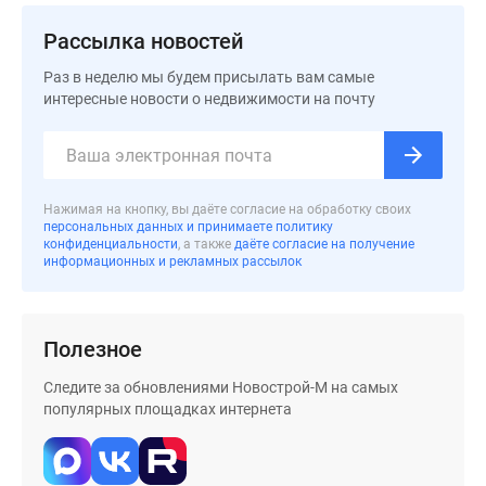
застройщиком
Rutube
Рассылка новостей
Поиск
Раз в неделю мы будем присылать вам самые
дома
интересные новости о недвижимости на почту
в
Москве
Программа
реновации
Нажимая на кнопку, вы даёте согласие на обработку своих
в
персональных данных и принимаете политику
Москве
конфиденциальности
, а также
даёте согласие на получение
информационных и рекламных рассылок
Новостройки
премиум-
класса
Новостройки
Полезное
бизнес-
Следите за обновлениями Новострой-М на самых
класса
популярных площадках интернета
Рассрочка
Траншевая
ипотека