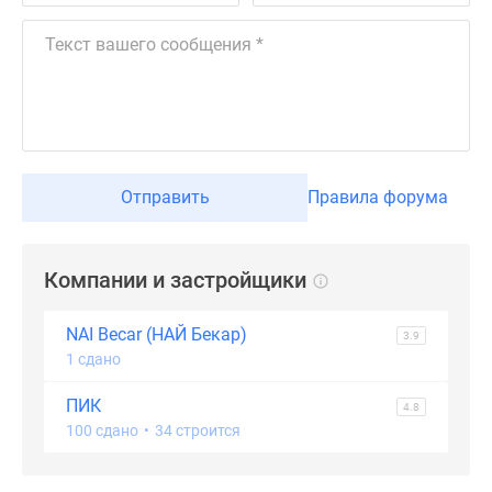
Дзен
Машино-
места
Апартаменты
#траншевая
ипотека
#рассрочка
Отправить
Правила форума
ИТ-
ипотека
Квартиры
Компании и застройщики
со
скидками
NAI Becar (НАЙ Бекар)
3.9
до
1 сдано
41%
Видео
ПИК
4.8
360°
100 сдано
•
34 строится
новостроек
Субсидированная