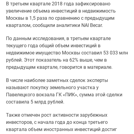
В третьем квартале 2018 года зафиксировано
Специальные
увеличение объема инвестиций в недвижимость
предложения
Москвы в 1,5 раза по сравнению с предыдущим
Коммерческие
кварталом, сообщили аналитики NAI Becar.
помещения
Продавцы
По данным исследования, в третьем квартале
и
текущего года общий объем инвестиций в
застройщики
недвижимое имущество Москвы составил 53 033 млн
Панорамы
рублей. Этот показатель на 62% выше, чем в
новостроек
предыдущем квартале, говорится в материале.
Видеообзор
новостроек
В числе наиболее заметных сделок эксперты
Экспертиза
называют покупку земельного участка у
новостроек
Павелецкого вокзала ГК «ПИК», сумма этой сделки
Экология
составила 5 млрд рублей.
Москвы
и
Также отмечен рост активности зарубежных
Подмосковья
инвесторов, с начала года до конца третьего
Студии
квартала объем иностранных инвестиций достиг