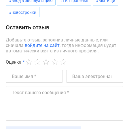
#ввод в эксплуатацию
#ГК «Гранель»
#Мытищи
Новости
недвижимости
#новостройки
Мнение
эксперта
Оставить отзыв
Аналитика
рынка
Добавьте отзыв, заполнив личные данные, или
сначала
войдите на сайт
, тогда информация будет
Покупателю
автоматически взята из личного профиля.
Экспертиза
новостроек
Оценка
*
Эксперты
и
авторы
О
проекте
Контакты
Реклама
на
сайте
Vk