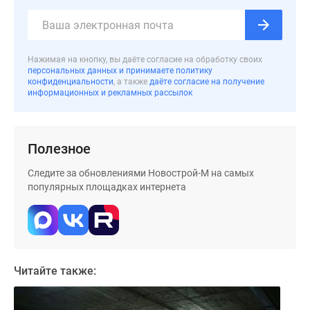
застройщиком
Rutube
Поиск
дома
Нажимая на кнопку, вы даёте согласие на обработку своих
в
персональных данных и принимаете политику
конфиденциальности
, а также
даёте согласие на получение
Москве
информационных и рекламных рассылок
Программа
реновации
в
Полезное
Москве
Новостройки
Следите за обновлениями Новострой-М на самых
премиум-
популярных площадках интернета
класса
Новостройки
бизнес-
класса
Рассрочка
Читайте также:
Траншевая
ипотека