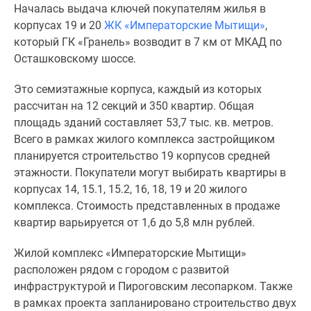
Началась выдача ключей покупателям жилья в
Специальные
корпусах 19 и 20
ЖК «Императорские Мытищи»
,
предложения
который ГК «Гранель» возводит в 7 км от МКАД по
Коммерческие
Осташковскому шоссе.
помещения
Продавцы
Это семиэтажные корпуса, каждый из которых
и
рассчитан на 12 секций и 350 квартир. Общая
застройщики
площадь зданий составляет 53,7 тыс. кв. метров.
Панорамы
Всего в рамках жилого комплекса застройщиком
новостроек
планируется строительство 19 корпусов средней
Видеообзор
этажности. Покупатели могут выбирать квартиры в
новостроек
корпусах 14, 15.1, 15.2, 16, 18, 19 и 20 жилого
Экспертиза
комплекса. Стоимость представленных в продаже
новостроек
квартир варьируется от 1,6 до 5,8 млн рублей.
Экология
Москвы
Жилой комплекс «Императорские Мытищи»
и
расположен рядом с городом с развитой
Подмосковья
инфраструктурой и Пироговским лесопарком. Также
Студии
в рамках проекта запланировано строительство двух