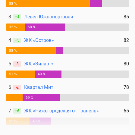
88 %
3
Левел Южнопортовая
85
+4
32 %
68 %
4
ЖК «Остров»
82
+5
88 %
5
ЖК «Зиларт»
80
-3
51 %
49 %
6
Квартал Мит
78
-2
69 %
7
ЖК «Нижегородская от Гранель»
65
+6
52 %
48 %