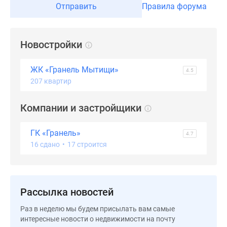
Отправить
Правила форума
Дзен
Машино-
места
Новостройки
Апартаменты
#траншевая
ЖК «Гранель Мытищи»
4.5
ипотека
207 квартир
#рассрочка
ИТ-
Компании и застройщики
ипотека
Квартиры
со
ГК «Гранель»
4.7
скидками
16 сдано
•
17 строится
до
41%
Видео
Рассылка новостей
360°
новостроек
Раз в неделю мы будем присылать вам самые
Субсидированная
интересные новости о недвижимости на почту