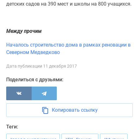
1-
детских садов на 390 мест и школы на 800 учащихся.
комнатные
2-
комнатные
Между прочим
3-
комнатные
Началось строительство дома в рамках реновации в
Квартиры
Северном Медведково
на
карте
Дата публикации 11 декабря 2017
Ипотечный
калькулятор
Поделиться с друзьями:
Семейная
ипотека
Военная
ипотека
Копировать ссылку
Банки
и
Теги:
программы
Медиа