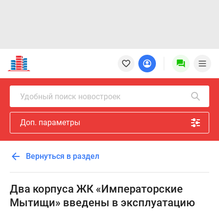
Новостройки
Квартиры
Ипотека
Новостройки
Удобный поиск новостроек
Москвы
Новостройки
Доп. параметры
Подмосковья
Новостройки
Новой
Вернуться в раздел
Москвы
Готовые
новостройки
Два корпуса ЖК «Императорские
Новостройки
Мытищи» введены в эксплуатацию
на
карте