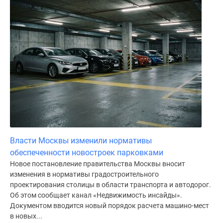
Дома
и
коттеджи
Коттеджные
поселки
в
Новой
Москве
Готовые
коттеджные
поселки
Строящиеся
Власти Москвы изменили нормативы
коттеджные
обеспеченности новостроек парковками
поселки
Новое постановление правительства Москвы вносит
Коттеджные
изменения в нормативы градостроительного
проектирования столицы в области транспорта и автодорог.
поселки
Об этом сообщает канал «Недвижимость инсайды».
в
Документом вводится новый порядок расчета машино-мест
лесу
в новых...
Коттеджные