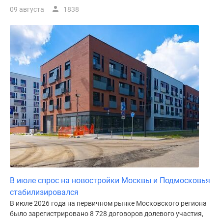
09 августа
1838
поселки
у
водоема
Коттеджные
поселки
в
ипотеку
Бизнес-
центры
Коттеджи
Скидки
и
акции
Макс
В июле спрос на новостройки Москвы и Подмосковья
стабилизировался
В июле 2026 года на первичном рынке Московского региона
было зарегистрировано 8 728 договоров долевого участия,