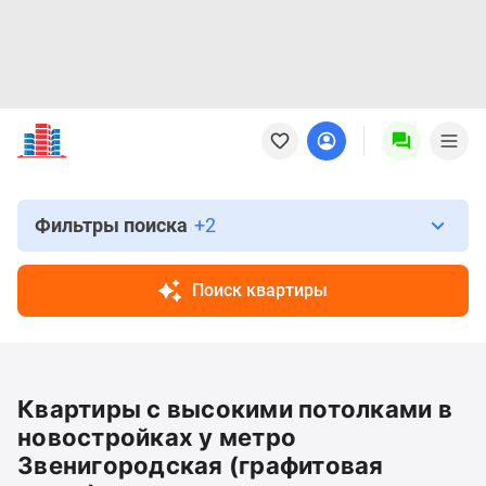
Новостройки
Квартиры
Ипотека
Новостройки
Москвы
Фильтры поиска
+2
Новостройки
Подмосковья
Поиск квартиры
Новостройки
Новой
Москвы
Готовые
Квартиры с высокими потолками в
новостройки
Новостройки
новостройках у метро
на
Звенигородская (графитовая
карте