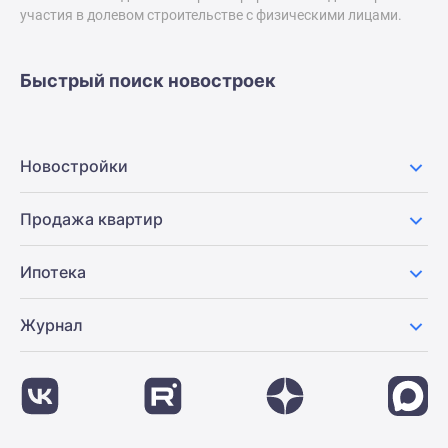
застройщиком
участия в долевом строительстве с физическими лицами.
Rutube
Поиск
дома
Быстрый поиск новостроек
в
Москве
Программа
Новостройки
реновации
в
Продажа квартир
Москве
Новостройки
премиум-
Ипотека
класса
Новостройки
Журнал
бизнес-
класса
Рассрочка
Траншевая
ипотека