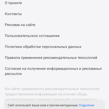
О проекте
Дома
и
Контакты
коттеджи
Коттеджные
Реклама на сайте
поселки
в
Пользовательское соглашение
Новой
Москве
Политика обработки персональных данных
Готовые
коттеджные
Правила применения рекомендательных технологий
поселки
Строящиеся
Согласие на получение информационных и рекламных
коттеджные
рассылок
поселки
Коттеджные
На сайте применяются рекомендательные технологии
поселки
предоставления информации на основе сбора,
в
систематизации и анализа сведений, относящихся к
лесу
предпочтениям пользователей сети «Интернет»,
Сайт использует ваши куки и прочие метаданные.
Подробнее
Коттеджные