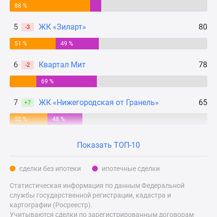
88 %
Дзен
Машино-
5
ЖК «Зиларт»
80
-3
места
51 %
49 %
Апартаменты
#траншевая
6
Квартал Мит
78
-2
ипотека
#рассрочка
69 %
ИТ-
7
ЖК «Нижегородская от Гранель»
65
ипотека
+7
Квартиры
52 %
48 %
со
скидками
Показать ТОП-10
до
41%
сделки без ипотеки
ипотечные сделки
Видео
360°
Статистическая информация по данным Федеральной
службы государственной регистрации, кадастра и
новостроек
картографии (Росреестр).
Субсидированная
Учитываются сделки по зарегистрированным договорам