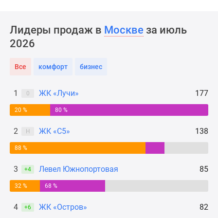
Новости
недвижимости
Лидеры продаж в
Москве
за июль
Мнение
эксперта
2026
Аналитика
рынка
Все
комфорт
бизнес
Покупателю
Экспертиза
1
ЖК «Лучи»
177
0
новостроек
20 %
80 %
Эксперты
и
2
ЖК «С5»
138
Н
авторы
О
88 %
проекте
3
Левел Южнопортовая
85
Контакты
+4
Реклама
32 %
68 %
на
сайте
4
ЖК «Остров»
82
+6
Vk