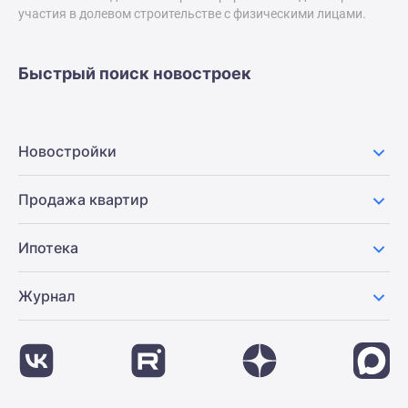
застройщиком
участия в долевом строительстве с физическими лицами.
Rutube
Поиск
дома
Быстрый поиск новостроек
в
Москве
Программа
Новостройки
реновации
в
Продажа квартир
Москве
Новостройки
премиум-
Ипотека
класса
Новостройки
Журнал
бизнес-
класса
Рассрочка
Траншевая
ипотека