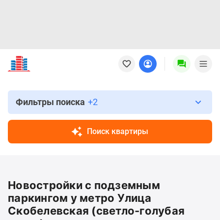
Новостройки
Квартиры
Ипотека
Новостройки
Москвы
Фильтры поиска
+2
Новостройки
Подмосковья
Поиск квартиры
Новостройки
Новой
Москвы
Готовые
Новостройки с подземным
новостройки
Новостройки
паркингом у метро Улица
на
Скобелевская (светло-голубая
карте