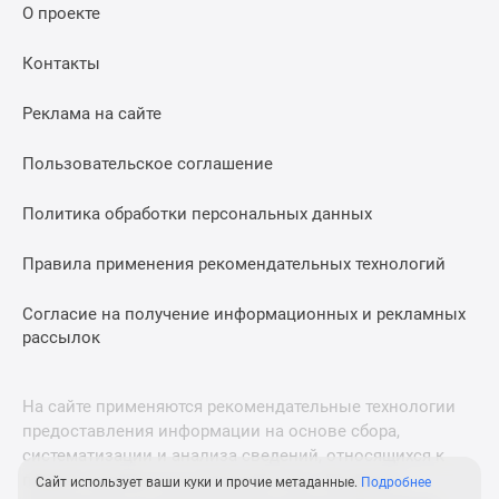
О проекте
Дома
и
Контакты
коттеджи
Коттеджные
Реклама на сайте
поселки
в
Пользовательское соглашение
Новой
Москве
Политика обработки персональных данных
Готовые
коттеджные
Правила применения рекомендательных технологий
поселки
Строящиеся
Согласие на получение информационных и рекламных
коттеджные
рассылок
поселки
Коттеджные
На сайте применяются рекомендательные технологии
поселки
предоставления информации на основе сбора,
в
систематизации и анализа сведений, относящихся к
лесу
предпочтениям пользователей сети «Интернет»,
Сайт использует ваши куки и прочие метаданные.
Подробнее
Коттеджные