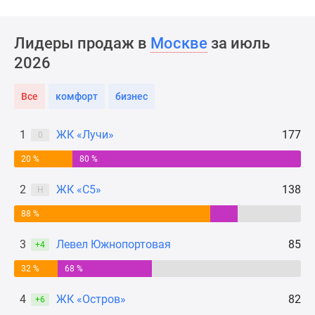
Новости
недвижимости
Лидеры продаж в
Москве
за июль
Мнение
эксперта
2026
Аналитика
рынка
Все
комфорт
бизнес
Покупателю
Экспертиза
1
ЖК «Лучи»
177
0
новостроек
20 %
80 %
Эксперты
и
2
ЖК «С5»
138
Н
авторы
О
88 %
проекте
3
Левел Южнопортовая
85
Контакты
+4
Реклама
32 %
68 %
на
сайте
4
ЖК «Остров»
82
+6
Vk