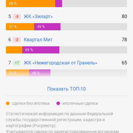
88 %
Дзен
Машино-
5
ЖК «Зиларт»
80
-3
места
51 %
49 %
Апартаменты
#траншевая
6
Квартал Мит
78
-2
ипотека
#рассрочка
69 %
ИТ-
7
ЖК «Нижегородская от Гранель»
65
ипотека
+7
Квартиры
52 %
48 %
со
скидками
Показать ТОП-10
до
41%
сделки без ипотеки
ипотечные сделки
Видео
360°
Статистическая информация по данным Федеральной
службы государственной регистрации, кадастра и
новостроек
картографии (Росреестр).
Субсидированная
Учитываются сделки по зарегистрированным договорам