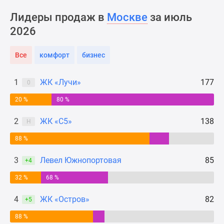
Новости
Лидеры продаж в
Москве
за июль
недвижимости
2026
Мнение
эксперта
Аналитика
Все
комфорт
бизнес
рынка
Покупателю
1
ЖК «Лучи»
177
0
Экспертиза
20 %
80 %
новостроек
Эксперты
2
ЖК «С5»
138
Н
и
авторы
88 %
О
3
Левел Южнопортовая
85
+4
проекте
Контакты
32 %
68 %
Реклама
4
ЖК «Остров»
82
на
+5
сайте
88 %
Vk