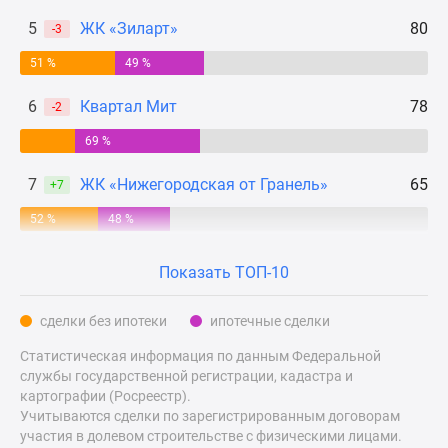
Дзен
5
ЖК «Зиларт»
80
-3
Машино-
51 %
49 %
места
Апартаменты
6
Квартал Мит
78
-2
#траншевая
ипотека
69 %
#рассрочка
7
ЖК «Нижегородская от Гранель»
65
+7
ИТ-
ипотека
52 %
48 %
Квартиры
со
Показать ТОП-10
скидками
до
сделки без ипотеки
ипотечные сделки
41%
Статистическая информация по данным Федеральной
Видео
службы государственной регистрации, кадастра и
360°
картографии (Росреестр).
новостроек
Учитываются сделки по зарегистрированным договорам
Субсидированная
участия в долевом строительстве с физическими лицами.