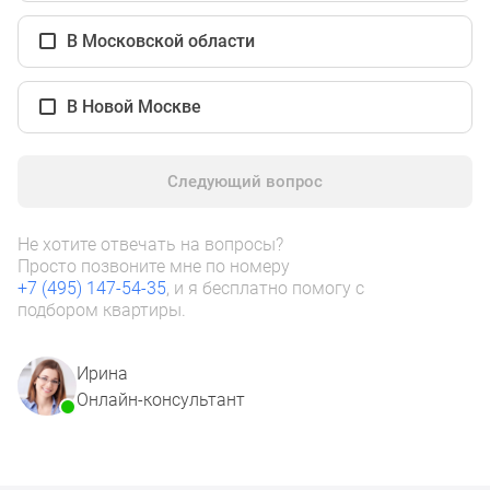
1-
комнатные
В Московской области
2-
комнатные
В Новой Москве
3-
комнатные
Квартиры
Следующий вопрос
на
карте
Ипотечный
Не хотите отвечать на вопросы?
Просто позвоните мне по номеру
калькулятор
+7 (495) 147-54-35
, и я бесплатно помогу с
Семейная
подбором квартиры.
ипотека
Военная
Ирина
ипотека
Онлайн-консультант
Банки
и
программы
Медиа