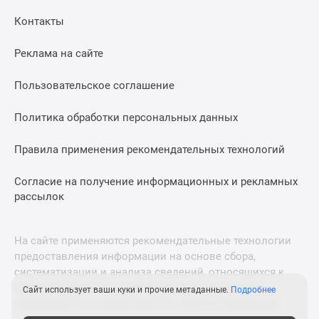
Дома
Контакты
и
коттеджи
Реклама на сайте
Коттеджные
поселки
Пользовательское соглашение
в
Новой
Политика обработки персональных данных
Москве
Готовые
Правила применения рекомендательных технологий
коттеджные
поселки
Согласие на получение информационных и рекламных
рассылок
Строящиеся
коттеджные
поселки
На сайте применяются рекомендательные технологии
Коттеджные
предоставления информации на основе сбора,
поселки
систематизации и анализа сведений, относящихся к
в
предпочтениям пользователей сети «Интернет»,
Сайт использует ваши куки и прочие метаданные.
Подробнее
лесу
находящихся на территории Российской Федерации.
Коттеджные