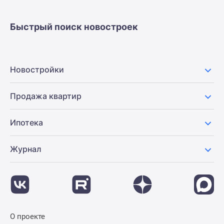
застройщиком
Rutube
Быстрый поиск новостроек
Поиск
дома
в
Москве
Новостройки
Программа
реновации
Продажа квартир
в
Москве
Ипотека
Новостройки
премиум-
класса
Журнал
Новостройки
бизнес-
класса
Рассрочка
Траншевая
О проекте
ипотека