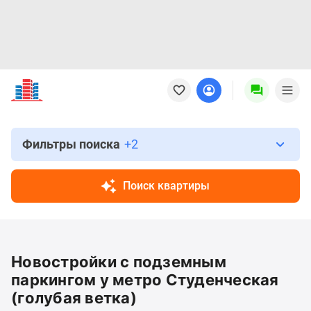
Новостройки
Квартиры
Ипотека
Новостройки
Москвы
Фильтры поиска
+2
Новостройки
Подмосковья
Поиск квартиры
Новостройки
Новой
Москвы
Готовые
Новостройки с подземным
новостройки
Новостройки
паркингом у метро Студенческая
на
(голубая ветка)
карте