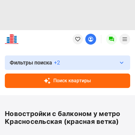
Новостройки
Квартиры
Ипотека
Новостройки
Москвы
Фильтры поиска
+2
Новостройки
Подмосковья
Поиск квартиры
Новостройки
Новой
Москвы
Готовые
Новостройки с балконом у метро
новостройки
Новостройки
Красносельская (красная ветка)
на
карте