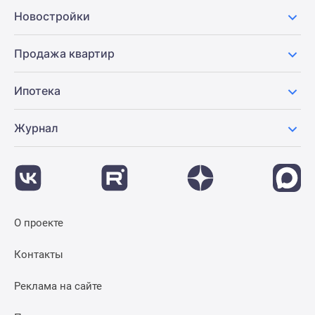
Новости
Новостройки
недвижимости
Мнение
Продажа квартир
эксперта
Аналитика
Ипотека
рынка
Покупателю
Журнал
Экспертиза
новостроек
Эксперты
и
авторы
О
О проекте
проекте
Контакты
Контакты
Реклама
на
Реклама на сайте
сайте
Vk