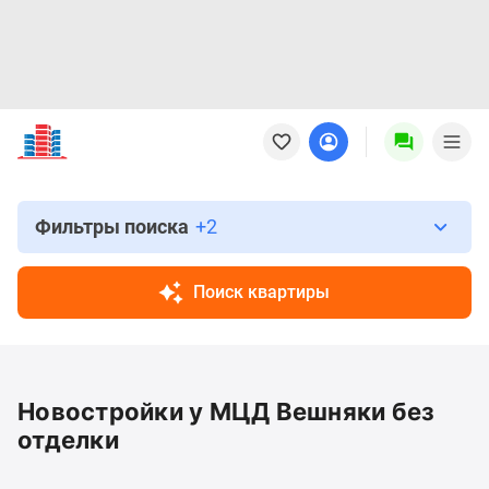
Новостройки
Квартиры
Ипотека
Новостройки
Москвы
Фильтры поиска
+2
Новостройки
Подмосковья
Поиск квартиры
Новостройки
Новой
Москвы
Готовые
Новостройки у МЦД Вешняки без
новостройки
Новостройки
отделки
на
карте