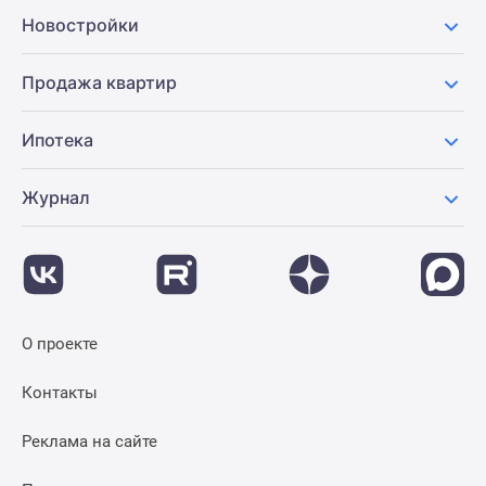
Новости
Новостройки
недвижимости
Мнение
Продажа квартир
эксперта
Аналитика
Ипотека
рынка
Покупателю
Журнал
Экспертиза
новостроек
Эксперты
и
авторы
О
О проекте
проекте
Контакты
Контакты
Реклама
на
Реклама на сайте
сайте
Vk