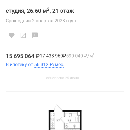
2
студия, 26.60 м
, 21 этаж
Срок сдачи 2 квартал 2028 года
15 695 064
₽
17 438 960
₽
590 040
₽
/м
2
В ипотеку от
56 312
₽
/мес.
обновлено 25 июня