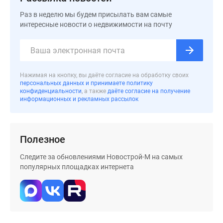
поселки
Раз в неделю мы будем присылать вам самые
у
интересные новости о недвижимости на почту
водоема
Коттеджные
поселки
в
Нажимая на кнопку, вы даёте согласие на обработку своих
ипотеку
персональных данных и принимаете политику
конфиденциальности
, а также
даёте согласие на получение
Бизнес-
информационных и рекламных рассылок
центры
Коттеджи
Скидки
Полезное
и
акции
Следите за обновлениями Новострой-М на самых
Макс
популярных площадках интернета