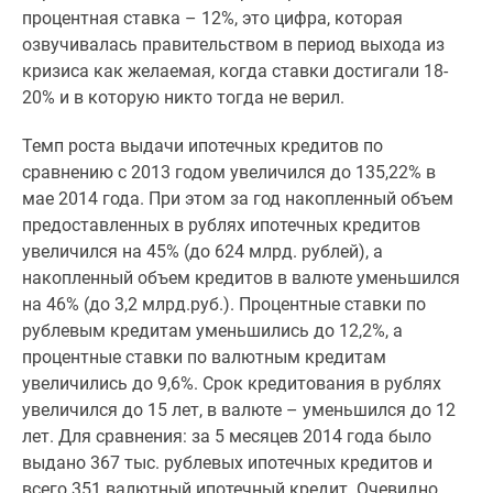
Новости
процентная ставка – 12%, это цифра, которая
недвижимости
озвучивалась правительством в период выхода из
Мнение
кризиса как желаемая, когда ставки достигали 18-
эксперта
20% и в которую никто тогда не верил.
Аналитика
Темп роста выдачи ипотечных кредитов по
рынка
сравнению с 2013 годом увеличился до 135,22% в
Покупателю
мае 2014 года. При этом за год накопленный объем
Экспертиза
предоставленных в рублях ипотечных кредитов
новостроек
увеличился на 45% (до 624 млрд. рублей), а
Эксперты
накопленный объем кредитов в валюте уменьшился
и
на 46% (до 3,2 млрд.руб.). Процентные ставки по
авторы
рублевым кредитам уменьшились до 12,2%, а
О
процентные ставки по валютным кредитам
проекте
увеличились до 9,6%. Срок кредитования в рублях
Контакты
увеличился до 15 лет, в валюте – уменьшился до 12
Реклама
лет. Для сравнения: за 5 месяцев 2014 года было
на
выдано 367 тыс. рублевых ипотечных кредитов и
сайте
всего 351 валютный ипотечный кредит. Очевидно,
Vk