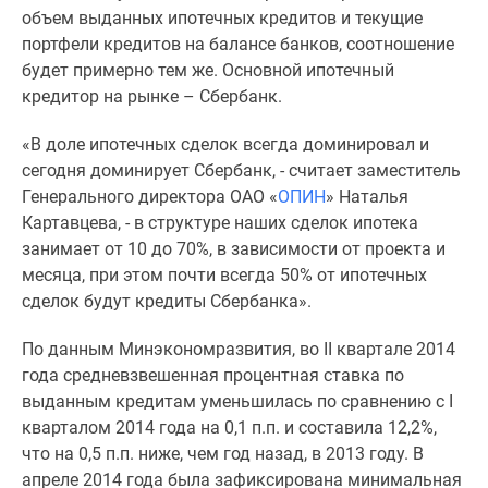
1-
объем выданных ипотечных кредитов и текущие
комнатные
портфели кредитов на балансе банков, соотношение
2-
будет примерно тем же. Основной ипотечный
комнатные
кредитор на рынке – Сбербанк.
3-
комнатные
«В доле ипотечных сделок всегда доминировал и
Квартиры
сегодня доминирует Сбербанк, - считает заместитель
на
Генерального директора ОАО «
ОПИН
» Наталья
карте
Картавцева, - в структуре наших сделок ипотека
Ипотечный
занимает от 10 до 70%, в зависимости от проекта и
калькулятор
месяца, при этом почти всегда 50% от ипотечных
Семейная
сделок будут кредиты Сбербанка».
ипотека
Военная
По данным Минэкономразвития, во II квартале 2014
ипотека
года средневзвешенная процентная ставка по
Банки
выданным кредитам уменьшилась по сравнению с I
и
кварталом 2014 года на 0,1 п.п. и составила 12,2%,
программы
что на 0,5 п.п. ниже, чем год назад, в 2013 году. В
Медиа
апреле 2014 года была зафиксирована минимальная