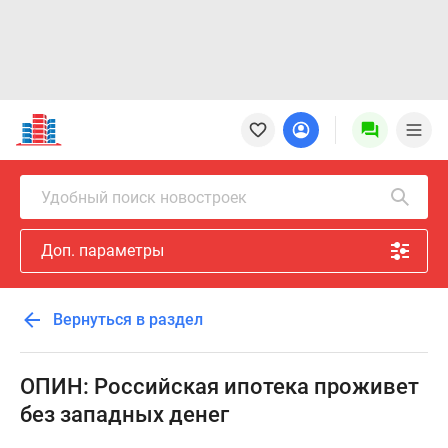
Новостройки
Квартиры
Ипотека
Новостройки
Удобный поиск новостроек
Москвы
Новостройки
Доп. параметры
Подмосковья
Новостройки
Новой
Вернуться в раздел
Москвы
Готовые
новостройки
ОПИН: Российская ипотека проживет
Новостройки
без западных денег
на
карте