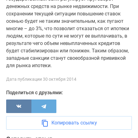
застройщиком
денежных средств на рынке недвижимости. При
Rutube
сохранении текущей ситуации повышение ставок
Поиск
осенью будет не таким значительным, как пугают
дома
многие – до 3%, что позволит отказаться от ипотеки
в
людям, которые по сути не могут ее выплачивать, в
Москве
результате чего объем невыплаченных кредитов
Программа
будет стабилизирован или понижен. Таким образом,
реновации
западные санкции станут своеобразной прививкой
в
для рынка ипотеки.
Москве
Новостройки
Дата публикации 30 октября 2014
премиум-
класса
Поделиться с друзьями:
Новостройки
бизнес-
класса
Рассрочка
Копировать ссылку
Траншевая
ипотека