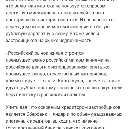
что валютная ипотека не пользуется спросом,
Дзен
достигнув минимальных показателей за всю
Машино-
посткризисную историю ипотеки. И связано это с
места
переходом основной массы компаний на белую
Апартаменты
рублевую зарплатную схему, в том числе и
#траншевая
застройщиков на рынке недвижимости.
ипотека
#рассрочка
«Российский рынок жилья строится
ИТ-
преимущественно российскими компаниями на
ипотека
российские деньги с использованием, опять же
Квартиры
преимущественно, отечественных материалов, -
со
комментирует Наталья Картавцева, - расчеты также
скидками
идут в рублях, поэтому логично, что наши покупатели
до
берут ипотеку в российской валюте».
41%
Видео
Учитывая, что основным кредитором застройщиков
360°
является Сбербанк – лидер и по объему выдаваемых
новостроек
ипотечных кредитов, выходит, что именно
Субсидированная
государственный банк регулирует круговорот