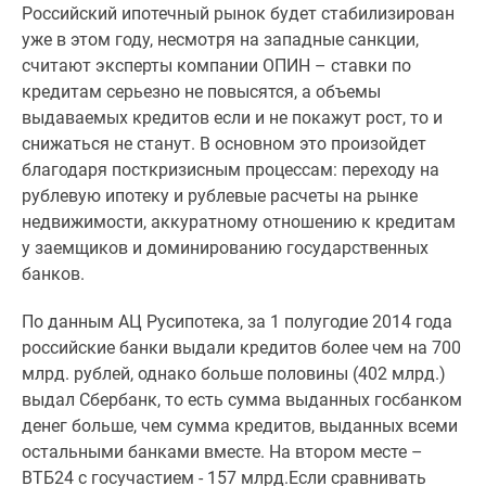
Российский ипотечный рынок будет стабилизирован
Специальные
уже в этом году, несмотря на западные санкции,
предложения
считают эксперты компании ОПИН – ставки по
Коммерческие
кредитам серьезно не повысятся, а объемы
помещения
выдаваемых кредитов если и не покажут рост, то и
Продавцы
снижаться не станут. В основном это произойдет
и
благодаря посткризисным процессам: переходу на
застройщики
рублевую ипотеку и рублевые расчеты на рынке
Панорамы
недвижимости, аккуратному отношению к кредитам
новостроек
у заемщиков и доминированию государственных
Видеообзор
банков.
новостроек
Экспертиза
По данным АЦ Русипотека, за 1 полугодие 2014 года
новостроек
российские банки выдали кредитов более чем на 700
Экология
млрд. рублей, однако больше половины (402 млрд.)
Москвы
выдал Сбербанк, то есть сумма выданных госбанком
и
денег больше, чем сумма кредитов, выданных всеми
Подмосковья
остальными банками вместе. На втором месте –
Студии
ВТБ24 с госучастием - 157 млрд.Если сравнивать