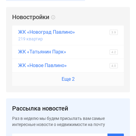
Дзен
Машино-
Новостройки
места
Апартаменты
ЖК «Новоград Павлино»
3.9
#траншевая
219 квартир
ипотека
#рассрочка
ЖК «Татьянин Парк»
4.2
ИТ-
ипотека
ЖК «Новое Павлино»
4.0
Квартиры
Еще 2
со
скидками
до
41%
Рассылка новостей
Видео
360°
Раз в неделю мы будем присылать вам самые
новостроек
интересные новости о недвижимости на почту
Субсидированная