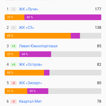
поселки
1
ЖК «Лучи»
177
0
у
водоема
20 %
80 %
Коттеджные
2
ЖК «С5»
138
поселки
Н
в
88 %
ипотеку
Бизнес-
3
Левел Южнопортовая
85
+4
центры
32 %
68 %
Коттеджи
Скидки
4
ЖК «Остров»
82
+6
и
88 %
акции
Макс
5
ЖК «Зиларт»
80
-3
51 %
49 %
6
Квартал Мит
78
-2