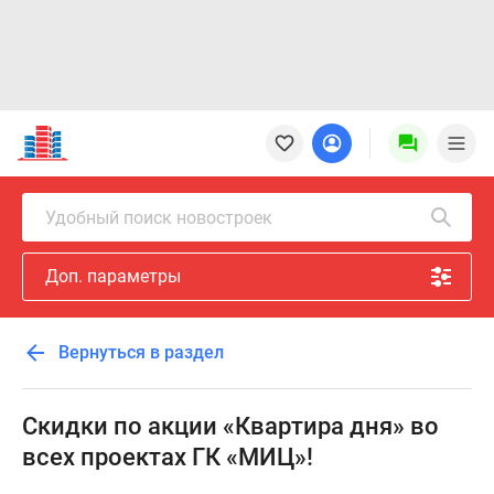
Новостройки
Квартиры
Ипотека
Новостройки
Удобный поиск новостроек
Москвы
Новостройки
Доп. параметры
Подмосковья
Новостройки
Новой
Вернуться в раздел
Москвы
Готовые
новостройки
Скидки по акции «Квартира дня» во
Новостройки
всех проектах ГК «МИЦ»!
на
карте