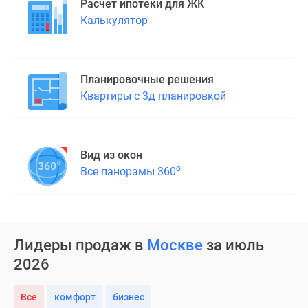
Расчет ипотеки для ЖК
Дома
Калькулятор
и
коттеджи
Коттеджные
поселки
Планировочные решения
в
Квартиры с 3д планировкой
Новой
Москве
Готовые
Вид из окон
коттеджные
о
Все панорамы 360
поселки
Строящиеся
коттеджные
поселки
Коттеджные
Лидеры продаж в
Москве
за июль
поселки
2026
в
лесу
Все
комфорт
бизнес
Коттеджные