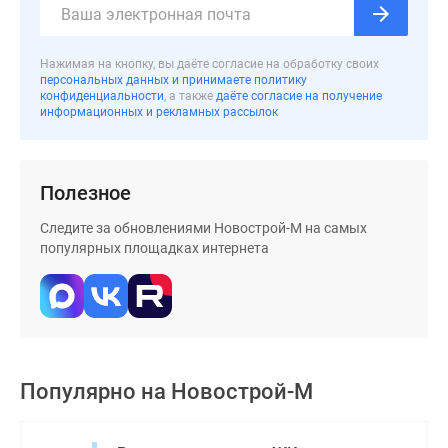
застройщиком
Rutube
Поиск
Нажимая на кнопку, вы даёте согласие на обработку своих
дома
персональных данных и принимаете политику
конфиденциальности
, а также
даёте согласие на получение
в
информационных и рекламных рассылок
Москве
Программа
реновации
Полезное
в
Москве
Следите за обновлениями Новострой-М на самых
Новостройки
популярных площадках интернета
премиум-
класса
Новостройки
бизнес-
класса
Популярно на
Новострой-М
Рассрочка
Траншевая
ипотека