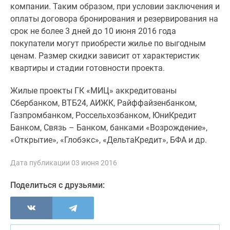
1-
компании. Таким образом, при условии заключения и
комнатные
оплаты договора бронирования и резервирования на
2-
срок не более 3 дней до 10 июня 2016 года
комнатные
покупатели могут приобрести жилье по выгодным
3-
ценам. Размер скидки зависит от характеристик
комнатные
квартиры и стадии готовности проекта.
Квартиры
на
Жилые проекты ГК «МИЦ» аккредитованы
карте
Сбербанком, ВТБ24, АИЖК, Райффайзенбанком,
Ипотечный
Газпромбанком, Россельхозбанком, ЮниКредит
калькулятор
Банком, Связь – Банком, банками «Возрождение»,
Семейная
«Открытие», «Глобэкс», «ДельтаКредит», БФА и др.
ипотека
Военная
Дата публикации 03 июня 2016
ипотека
Поделиться с друзьями:
Банки
и
программы
Медиа