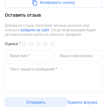
Копировать ссылку
Новости
недвижимости
Оставить отзыв
Мнение
эксперта
Добавьте отзыв, заполнив личные данные, или
Аналитика
сначала
войдите на сайт
, тогда информация будет
рынка
автоматически взята из личного профиля.
Покупателю
Экспертиза
Оценка
*
новостроек
Эксперты
и
авторы
О
проекте
Контакты
Реклама
на
сайте
Отправить
Правила форума
Vk