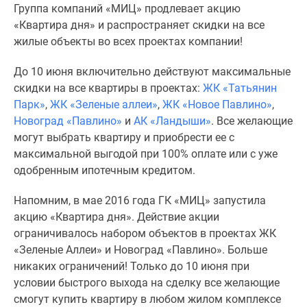
Группа компаний «МИЦ» продлевает акцию
Специальные
«Квартира дня» и распространяет скидки на все
предложения
жилые объекты во всех проектах компании!
Коммерческие
помещения
До 10 июня включительно действуют максимальные
Продавцы
скидки на все квартиры в проектах:
ЖК «Татьянин
и
Парк»
,
ЖК «Зеленые аллеи»
,
ЖК «Новое Павлино»
,
застройщики
Новоград «Павлино»
и
АК «Ландыши»
. Все желающие
Панорамы
могут выбрать квартиру и приобрести ее с
новостроек
максимальной выгодой при 100% оплате или с уже
Видеообзор
одобренным ипотечным кредитом.
новостроек
Экспертиза
Напомним, в мае 2016 года ГК «МИЦ» запустила
новостроек
акцию «Квартира дня». Действие акции
Экология
ограничивалось набором объектов в проектах ЖК
Москвы
«Зеленые Аллеи» и Новоград «Павлино». Больше
и
никаких ограничений! Только до 10 июня при
Подмосковья
условии быстрого выхода на сделку все желающие
Студии
смогут купить квартиру в любом жилом комплексе