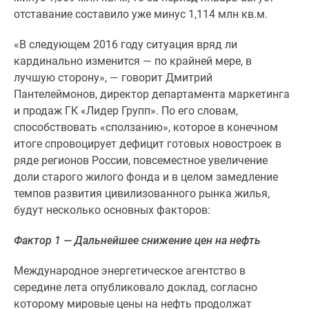
1-
отставание составило уже минус 1,114 млн кв.м.
комнатные
2-
«В следующем 2016 году ситуация вряд ли
комнатные
кардинально изменится — по крайней мере, в
3-
лучшую сторону», — говорит Дмитрий
комнатные
Пантелеймонов, директор департамента маркетинга
Квартиры
и продаж ГК «Лидер Групп». По его словам,
на
способствовать «сползанию», которое в конечном
карте
итоге спровоцирует дефицит готовых новостроек в
Ипотечный
ряде регионов России, повсеместное увеличение
калькулятор
доли старого жилого фонда и в целом замедление
Семейная
темпов развития цивилизованного рынка жилья,
ипотека
будут несколько основных факторов:
Военная
ипотека
Фактор 1 — Дальнейшее снижение цен на нефть
Банки
и
Международное энергетическое агентство в
программы
середине лета опубликовало доклад, согласно
Медиа
которому мировые цены на нефть продолжат