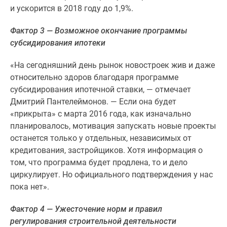
и ускорится в 2018 году до 1,9%.
Дзен
Машино-
Фактор 3 — Возможное окончание программы
места
субсидирования ипотеки
Апартаменты
#траншевая
«На сегодняшний день рынок новостроек жив и даже
ипотека
относительно здоров благодаря программе
#рассрочка
субсидирования ипотечной ставки, — отмечает
ИТ-
Дмитрий Пантелеймонов. — Если она будет
ипотека
«прикрыта» с марта 2016 года, как изначально
Квартиры
планировалось, мотивация запускать новые проекты
со
останется только у отдельных, независимых от
скидками
кредитования, застройщиков. Хотя информация о
до
том, что программа будет продлена, то и дело
41%
циркулирует. Но официального подтверждения у нас
Видео
пока нет».
360°
новостроек
Фактор 4 — Ужесточение норм и правил
Субсидированная
регулирования строительной деятельности