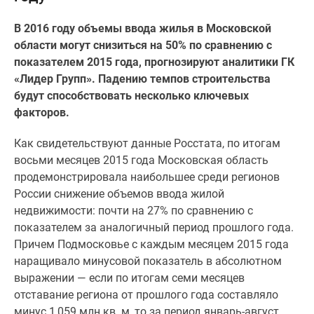
Специальные
В 2016 году объемы ввода жилья в Московской
предложения
области могут снизиться на 50% по сравнению с
Коммерческие
показателем 2015 года, прогнозируют аналитики ГК
помещения
«Лидер Групп». Падению темпов строительства
Продавцы
будут способствовать несколько ключевых
и
факторов.
застройщики
Панорамы
Как свидетельствуют данные Росстата, по итогам
новостроек
восьми месяцев 2015 года Московская область
Видеообзор
продемонстрировала наибольшее среди регионов
новостроек
России снижение объемов ввода жилой
Экспертиза
недвижимости: почти на 27% по сравнению с
новостроек
показателем за аналогичный период прошлого года.
Экология
Причем Подмосковье с каждым месяцем 2015 года
Москвы
наращивало минусовой показатель в абсолютном
и
выражении — если по итогам семи месяцев
Подмосковья
отставание региона от прошлого года составляло
Студии
минус 1,059 млн кв. м, то за период январь-август