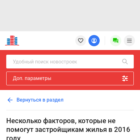
Новостройки
Квартиры
Ипотека
Новостройки
Удобный поиск новостроек
Москвы
Новостройки
Доп. параметры
Подмосковья
Новостройки
Новой
Вернуться в раздел
Москвы
Готовые
новостройки
Несколько факторов, которые не
Новостройки
помогут застройщикам жилья в 2016
на
году
карте