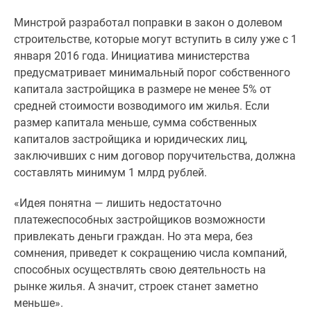
застройщиком
Rutube
Минстрой разработал поправки в закон о долевом
Поиск
строительстве, которые могут вступить в силу уже с 1
дома
января 2016 года. Инициатива министерства
в
предусматривает минимальный порог собственного
Москве
капитала застройщика в размере не менее 5% от
Программа
средней стоимости возводимого им жилья. Если
реновации
размер капитала меньше, сумма собственных
в
капиталов застройщика и юридических лиц,
Москве
заключивших с ним договор поручительства, должна
Новостройки
составлять минимум 1 млрд рублей.
премиум-
«Идея понятна — лишить недостаточно
класса
платежеспособных застройщиков возможности
Новостройки
привлекать деньги граждан. Но эта мера, без
бизнес-
сомнения, приведет к сокращению числа компаний,
класса
способных осуществлять свою деятельность на
Рассрочка
рынке жилья. А значит, строек станет заметно
Траншевая
меньше».
ипотека