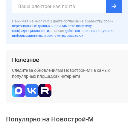
Дзен
Машино-
места
Нажимая на кнопку, вы даёте согласие на обработку своих
персональных данных и принимаете политику
Апартаменты
конфиденциальности
, а также
даёте согласие на получение
#траншевая
информационных и рекламных рассылок
ипотека
#рассрочка
ИТ-
Полезное
ипотека
Следите за обновлениями Новострой-М на самых
Квартиры
популярных площадках интернета
со
скидками
до
41%
Видео
360°
Популярно на
Новострой-М
новостроек
Субсидированная