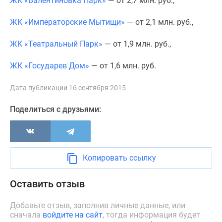
ЖК «Валентиновка Парк»
— от 2,7 млн. руб.,
1-
комнатные
ЖК «Императорские Мытищи»
—
от 2,1 млн. руб.,
2-
комнатные
ЖК «Театральный Парк»
—
от 1,9 млн. руб.,
3-
комнатные
ЖК «Государев Дом»
—
от 1,6 млн. руб.
Квартиры
на
Дата публикации 16 сентября 2015
карте
Поделиться с друзьями:
Ипотечный
калькулятор
Семейная
ипотека
Военная
Копировать ссылку
ипотека
Банки
Оставить отзыв
и
программы
Добавьте отзыв, заполнив личные данные, или
сначала
войдите на сайт
, тогда информация будет
Медиа