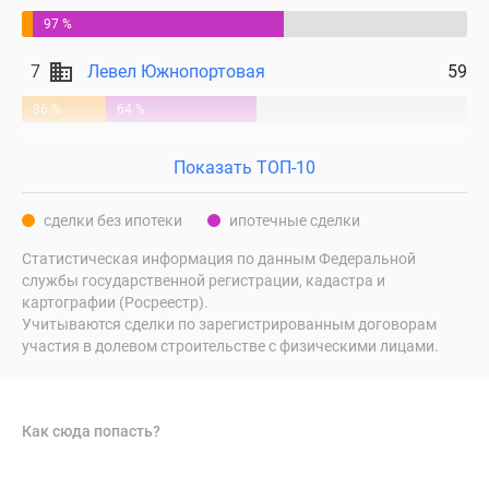
поселки
97 %
у
7
Левел Южнопортовая
59
водоема
Коттеджные
36 %
64 %
поселки
в
Показать ТОП-10
ипотеку
Бизнес-
сделки без ипотеки
ипотечные сделки
центры
Коттеджи
Статистическая информация по данным Федеральной
службы государственной регистрации, кадастра и
Скидки
картографии (Росреестр).
и
Учитываются сделки по зарегистрированным договорам
акции
участия в долевом строительстве с физическими лицами.
Макс
Как сюда попасть?