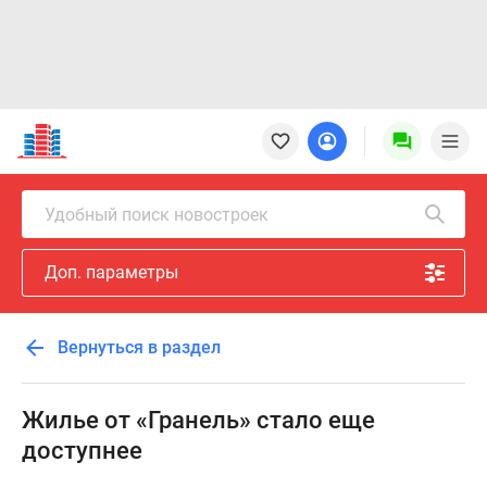
Новостройки
Квартиры
Ипотека
Новостройки
Удобный поиск новостроек
Москвы
Новостройки
Доп. параметры
Подмосковья
Новостройки
Новой
Вернуться в раздел
Москвы
Готовые
новостройки
Жилье от «Гранель» стало еще
Новостройки
доступнее
на
карте