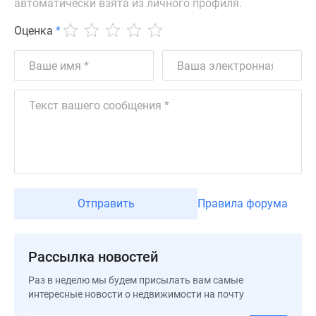
автоматически взята из личного профиля.
Новости
недвижимости
Оценка
*
Мнение
эксперта
Аналитика
рынка
Покупателю
Экспертиза
новостроек
Эксперты
и
авторы
Отправить
Правила форума
О
проекте
Контакты
Рассылка новостей
Реклама
на
Раз в неделю мы будем присылать вам самые
интересные новости о недвижимости на почту
сайте
Vk