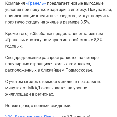
Компания
«Гранель»
предлагает новые выгодные
Специальные
условия при покупке квартиры в ипотеку. Покупатели,
предложения
привлекающие кредитные средства, могут получить
Коммерческие
приятную скидку на жилье в размере 3,5%.
помещения
Продавцы
Кроме того, «Сбербанк» предоставляет клиентам
и
«Гранель» ипотеку по маркетинговой ставке 8,3%
застройщики
годовых.
Панорамы
новостроек
Спецпредложение распространяется на четыре
Видеообзор
популярных строящихся жилых комплекса,
новостроек
расположенных в ближайшем Подмосковье.
Экспертиза
новостроек
С учетом скидок стоимость жилья в нескольких
Экология
минутах от МКАД оказывается на уровне
Москвы
жилплощади в регионах.
и
Новые цены, с новыми скидками:
Подмосковья
Студии