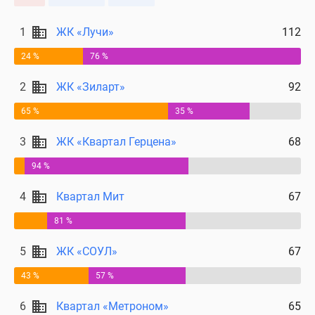
Дома
и
1
ЖК «Лучи»
112
коттеджи
24 %
76 %
Коттеджные
поселки
2
ЖК «Зиларт»
92
в
Новой
65 %
35 %
Москве
3
ЖК «Квартал Герцена»
68
Готовые
коттеджные
94 %
поселки
Строящиеся
4
Квартал Мит
67
коттеджные
81 %
поселки
Коттеджные
5
ЖК «СОУЛ»
67
поселки
43 %
57 %
в
лесу
6
Квартал «Метроном»
65
Коттеджные