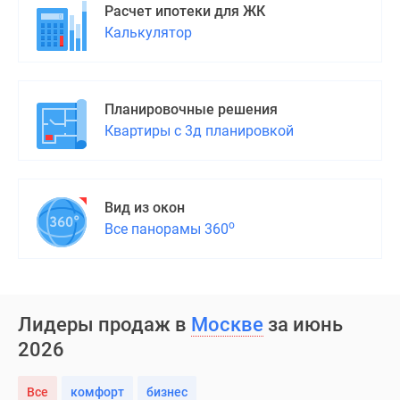
застройщиком
Расчет ипотеки для ЖК
Rutube
Калькулятор
Поиск
дома
в
Планировочные решения
Москве
Квартиры с 3д планировкой
Программа
реновации
в
Москве
Вид из окон
Новостройки
о
Все панорамы 360
премиум-
класса
Новостройки
бизнес-
Лидеры продаж в
Москве
за июнь
класса
2026
Рассрочка
Траншевая
ипотека
Все
комфорт
бизнес