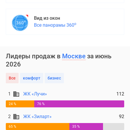
поселки
у
Вид из окон
водоема
о
Все панорамы 360
Коттеджные
поселки
в
ипотеку
Бизнес-
Лидеры продаж в
Москве
за июнь
центры
2026
Коттеджи
Скидки
Все
комфорт
бизнес
и
акции
1
ЖК «Лучи»
112
Макс
24 %
76 %
2
ЖК «Зиларт»
92
65 %
35 %