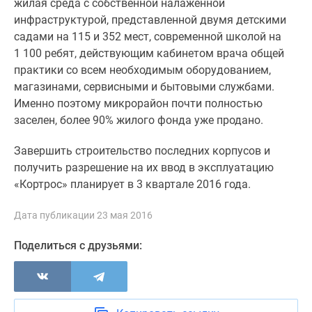
жилая среда с собственной налаженной
Новости
инфраструктурой, представленной двумя детскими
недвижимости
садами на 115 и 352 мест, современной школой на
Мнение
1 100 ребят, действующим кабинетом врача общей
эксперта
практики со всем необходимым оборудованием,
Аналитика
магазинами, сервисными и бытовыми службами.
рынка
Именно поэтому микрорайон почти полностью
Покупателю
заселен, более 90% жилого фонда уже продано.
Экспертиза
новостроек
Завершить строительство последних корпусов и
Эксперты
получить разрешение на их ввод в эксплуатацию
и
«Кортрос» планирует в 3 квартале 2016 года.
авторы
О
Дата публикации 23 мая 2016
проекте
Контакты
Поделиться с друзьями:
Реклама
на
сайте
Vk