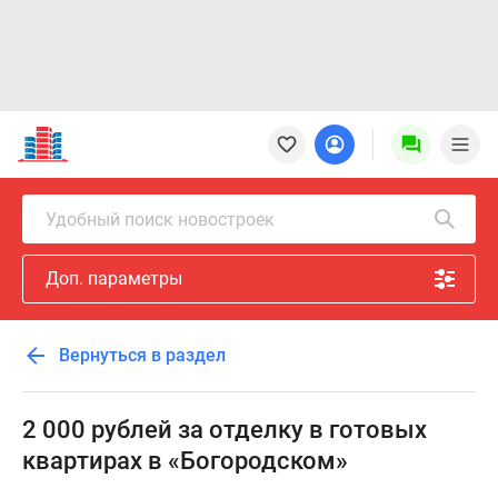
Новостройки
Квартиры
Ипотека
Новостройки
Удобный поиск новостроек
Москвы
Новостройки
Доп. параметры
Подмосковья
Новостройки
Новой
Вернуться в раздел
Москвы
Готовые
новостройки
2 000 рублей за отделку в готовых
Новостройки
квартирах в «Богородском»
на
карте