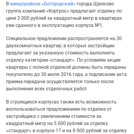
В
микрорайоне «Богородский»
города Щелково
Специальные
группа компаний «Кортрос» предлагает отделку по
предложения
цене 2 000 рублей за квадратный метр в квартирах
Коммерческие
уже сданного в эксплуатацию корпуса №1.
помещения
Продавцы
Специальное предложение распространяется на 30
и
двухкомнатных квартир, в которых застройщик
застройщики
предлагает за указанную стоимость выполнить
Панорамы
отделку категории «стандарт». По условиям акции
новостроек
квартиры с полной отделкой должны быть переданы
Видеообзор
покупателю до 30 июля 2016 года, а подписание акта
новостроек
приема-передачи осуществляется только после
Экспертиза
выполнения всех отделочных работ.
новостроек
Экология
В строящихся корпусах также есть возможность
Москвы
воспользоваться предложением по отделке от
и
застройщика с увеличением стоимости за
Подмосковья
квадратный метр на 5 000 рублей за отделку
Студии
«стандарт» в корпусе 17 и на 8 000 рублей за отделку