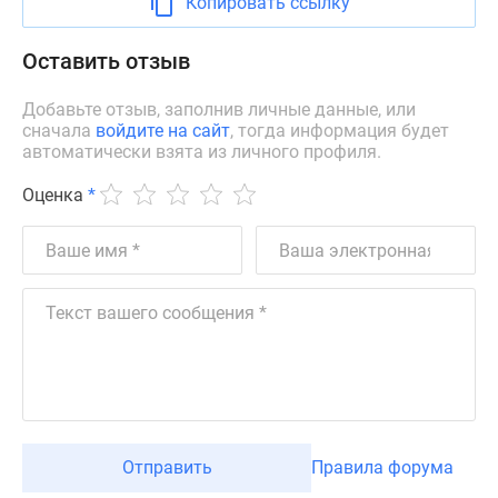
Копировать ссылку
Дзен
Машино-
Оставить отзыв
места
Апартаменты
Добавьте отзыв, заполнив личные данные, или
сначала
войдите на сайт
, тогда информация будет
#траншевая
автоматически взята из личного профиля.
ипотека
#рассрочка
Оценка
*
ИТ-
ипотека
Квартиры
со
скидками
до
41%
Видео
360°
новостроек
Отправить
Правила форума
Субсидированная