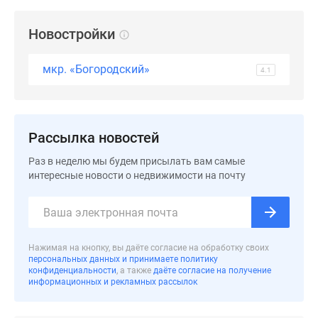
застройщиком
Rutube
Новостройки
Поиск
дома
мкр. «Богородский»
4.1
в
Москве
Программа
реновации
Рассылка новостей
в
Москве
Раз в неделю мы будем присылать вам самые
Новостройки
интересные новости о недвижимости на почту
премиум-
класса
Новостройки
бизнес-
Нажимая на кнопку, вы даёте согласие на обработку своих
класса
персональных данных и принимаете политику
конфиденциальности
, а также
даёте согласие на получение
Рассрочка
информационных и рекламных рассылок
Траншевая
ипотека