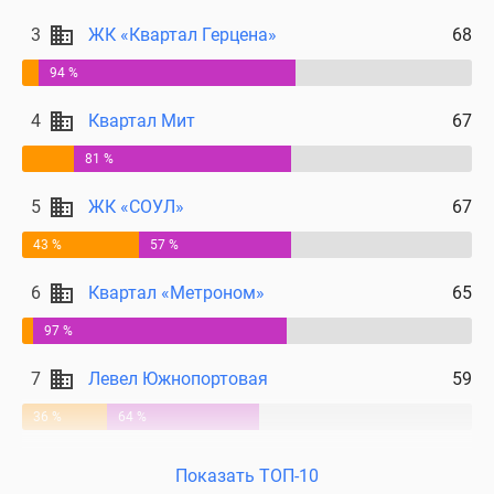
3
ЖК «Квартал Герцена»
68
94 %
4
Квартал Мит
67
81 %
5
ЖК «СОУЛ»
67
43 %
57 %
6
Квартал «Метроном»
65
97 %
7
Левел Южнопортовая
59
36 %
64 %
Показать ТОП-10