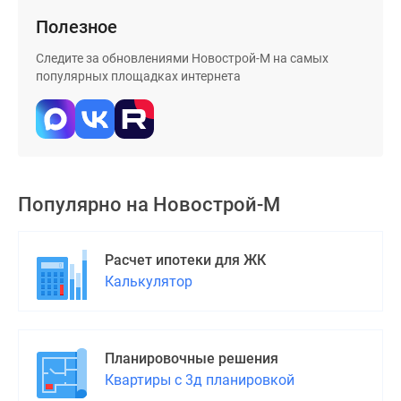
Дома
Полезное
и
коттеджи
Следите за обновлениями Новострой-М на самых
Коттеджные
популярных площадках интернета
поселки
в
Новой
Москве
Готовые
Популярно на
Новострой-М
коттеджные
поселки
Строящиеся
Расчет ипотеки для ЖК
коттеджные
Калькулятор
поселки
Коттеджные
поселки
в
Планировочные решения
лесу
Квартиры с 3д планировкой
Коттеджные