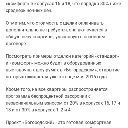
1-
«комфорт» в корпусах 16 и 18, что порядка 30% ниже
комнатные
среднерыночных цен.
2-
комнатные
Отметим, что стоимость отделки оплачивать
3-
дополнительно не требуется, она включается в
комнатные
общую цену квартиры, указанную в основном
Квартиры
договоре.
на
Посмотреть примеры отделки категорий «стандарт»
карте
и «комфорт» можно будет в оборудованных
Ипотечный
выставочных шоу-румах в «Богородском», открытие
калькулятор
которых ожидается уже в конце мая 2016 года.
Семейная
ипотека
Кроме того, на все квартиры распространяется
Военная
программа беспроцентной рассрочки с
ипотека
первоначальным взносом от 20% в корпусах 16, 17 и
Банки
18 и от 30% в корпусах 1, 2 и 4.
и
программы
Проект «Богородский» - это готовая комфортная
Медиа