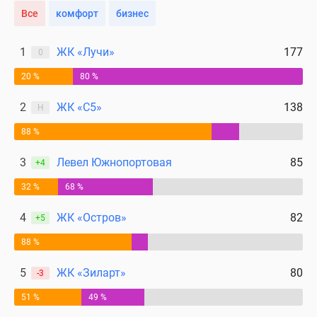
Все
комфорт
бизнес
поселки
у
водоема
1
ЖК «Лучи»
177
0
Коттеджные
20 %
80 %
поселки
в
2
ЖК «С5»
138
Н
ипотеку
88 %
Бизнес-
центры
3
Левел Южнопортовая
85
+4
Коттеджи
Скидки
32 %
68 %
и
4
ЖК «Остров»
82
акции
+5
Макс
88 %
5
ЖК «Зиларт»
80
-3
51 %
49 %