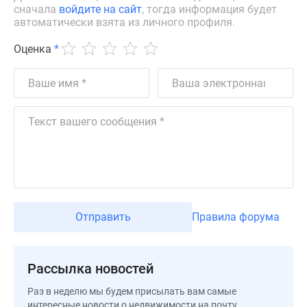
сначала
войдите на сайт
, тогда информация будет
Дзен
автоматически взята из личного профиля.
Машино-
места
Оценка
*
Апартаменты
#траншевая
ипотека
#рассрочка
ИТ-
ипотека
Квартиры
со
скидками
до
Отправить
Правила форума
41%
Видео
360°
Рассылка новостей
новостроек
Раз в неделю мы будем присылать вам самые
Субсидированная
интересные новости о недвижимости на почту