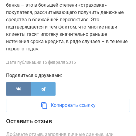
Новости
банка – это в большей степени «страховка»
недвижимости
покупателя, рассчитывающего получить денежные
Мнение
средства в ближайшей перспективе. Это
эксперта
подтверждается и тем фактом, что многие наши
Аналитика
клиенты гасят ипотеку значительно раньше
рынка
истечения срока кредита, в ряде случаев – в течение
Покупателю
первого года».
Экспертиза
новостроек
Дата публикации 15 февраля 2015
Эксперты
Поделиться с друзьями:
и
авторы
О
проекте
Копировать ссылку
Контакты
Реклама
Оставить отзыв
на
сайте
Добавьте отзыв, заполнив личные данные, или
Vk