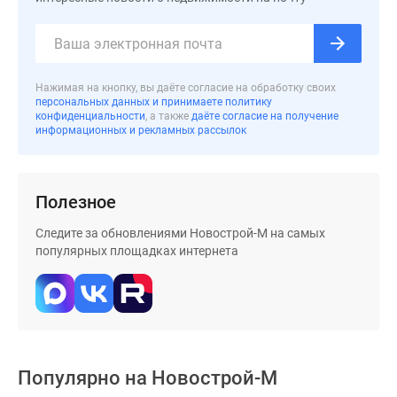
застройщиком
Rutube
Поиск
дома
Нажимая на кнопку, вы даёте согласие на обработку своих
в
персональных данных и принимаете политику
Москве
конфиденциальности
, а также
даёте согласие на получение
информационных и рекламных рассылок
Программа
реновации
в
Москве
Полезное
Новостройки
Следите за обновлениями Новострой-М на самых
премиум-
популярных площадках интернета
класса
Новостройки
бизнес-
класса
Рассрочка
Траншевая
Популярно на
Новострой-М
ипотека