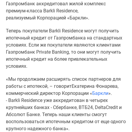
Газпромбанк аккредитовал жилой комплекс
Специальные
премиум-класса Barkli Residence,
предложения
реализуемый Корпорацией «Баркли».
Коммерческие
помещения
Теперь покупатели Barkli Residence могут получить
Продавцы
ипотечный кредит от Газпромбанка на стандартных
и
условиях. Если же покупатели являются клиентами
застройщики
Газпромбанк Private Banking, то они могут получить
Панорамы
ипотечный кредит на более привлекательных
новостроек
условиях.
Видеообзор
новостроек
«Мы продолжаем расширять список партнеров для
Экспертиза
работы с ипотекой, – говоритЕкатерина Фонарева,
новостроек
коммерческий директор Корпорации «
Баркли
».
Экология
- Barkli Residence уже аккредитован в четырех
Москвы
крупнейших банках - Сбербанке, ВТБ24, DeltaCredit и
и
Абсолют Банке. Теперь наши клиенты смогут
Подмосковья
воспользоваться ипотечным кредитом от еще одного
Студии
крупного надежного банка».