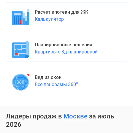
Дома
и
Расчет ипотеки для ЖК
коттеджи
Калькулятор
Коттеджные
поселки
в
Планировочные решения
Новой
Квартиры с 3д планировкой
Москве
Готовые
коттеджные
поселки
Вид из окон
Строящиеся
о
Все панорамы 360
коттеджные
поселки
Коттеджные
поселки
Лидеры продаж в
Москве
за июль
в
2026
лесу
Коттеджные