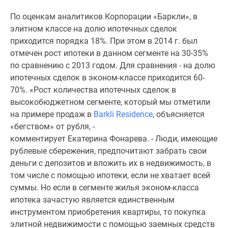
1-
комнатные
По оценкам аналитиков Корпорации «Баркли», в
2-
элитном классе на долю ипотечных сделок
комнатные
приходится порядка 18%. При этом в 2014 г. был
3-
отмечен рост ипотеки в данном сегменте на 30-35%
комнатные
по сравнению с 2013 годом. Для сравнения - на долю
Квартиры
ипотечных сделок в эконом-классе приходится 60-
на
70%. «Рост количества ипотечных сделок в
карте
высокобюджетном сегменте, который мы отметили
Ипотечный
на примере продаж в
Barkli Residence
, объясняется
калькулятор
«бегством» от рубля, -
Семейная
комментирует Екатерина Фонарева. - Люди, имеющие
ипотека
рублевые сбережения, предпочитают забрать свои
Военная
деньги с депозитов и вложить их в недвижимость, в
ипотека
том числе с помощью ипотеки, если не хватает всей
Банки
суммы. Но если в сегменте жилья эконом-класса
и
ипотека зачастую является единственным
программы
инструментом приобретения квартиры, то покупка
Медиа
элитной недвижимости с помощью заемных средств